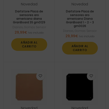
Novedad
Novedad
Dartstore Placa de
Dartstore Placa de
sensores aro
sensores aro
americano diana
americano Diana
GranBoard 3S grn0129
GranBoard 1 – 2 – 3
grn0026
Dianas
,
Gomas Sensor
Dianas
,
Gomas Sensor
29,99
€
Iva incluido
29,99
€
Iva incluido
AÑADIR AL
AÑADIR AL
CARRITO
CARRITO
Novedad
Novedad