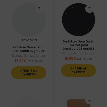
Novedad
Dartstore Gran Darts
EVA Mat para
Dartstore Goma Diana
GranBoard 3S grn0138
Gran Board 3S grn0128
Dianas
,
Gomas Sensor
Dianas
,
Gomas Sensor
15,95
€
Iva incluido
14,52
€
Iva incluido
AÑADIR AL
AÑADIR AL
CARRITO
CARRITO