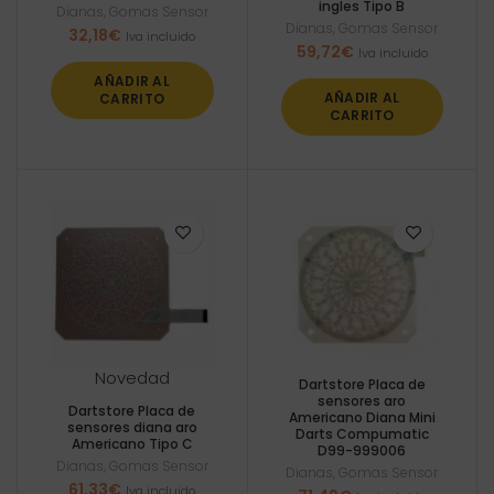
ingles Tipo B
Dianas
,
Gomas Sensor
Dianas
,
Gomas Sensor
32,18
€
Iva incluido
59,72
€
Iva incluido
AÑADIR AL
AÑADIR AL
CARRITO
CARRITO
Novedad
Dartstore Placa de
sensores aro
Dartstore Placa de
Americano Diana Mini
sensores diana aro
Darts Compumatic
Americano Tipo C
D99-999006
Dianas
,
Gomas Sensor
Dianas
,
Gomas Sensor
61,33
€
Iva incluido