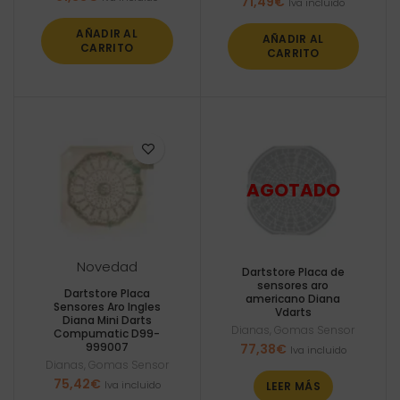
71,49
€
Iva incluido
AÑADIR AL
AÑADIR AL
CARRITO
CARRITO
Novedad
Dartstore Placa de
sensores aro
Dartstore Placa
americano Diana
Sensores Aro Ingles
Vdarts
Diana Mini Darts
Dianas
,
Gomas Sensor
Compumatic D99-
999007
77,38
€
Iva incluido
Dianas
,
Gomas Sensor
75,42
€
Iva incluido
LEER MÁS