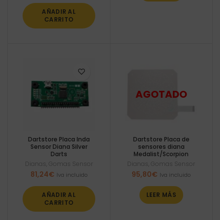
AÑADIR AL
CARRITO
Dartstore Placa Inda
Dartstore Placa de
Sensor Diana Silver
sensores diana
Darts
Medalist/Scorpion
Dianas
,
Gomas Sensor
Dianas
,
Gomas Sensor
81,24
€
95,80
€
Iva incluido
Iva incluido
AÑADIR AL
LEER MÁS
CARRITO