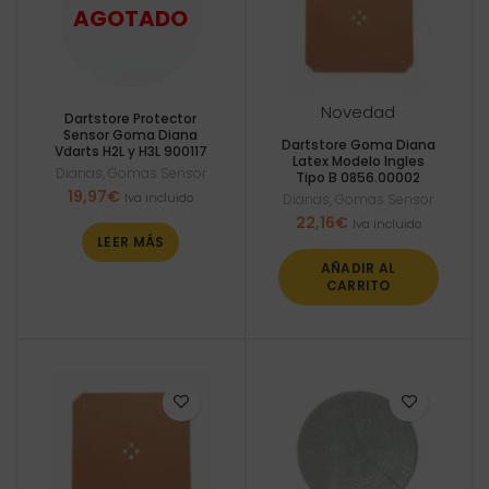
Novedad
Dartstore Protector
Sensor Goma Diana
Dartstore Goma Diana
Vdarts H2L y H3L 900117
Latex Modelo Ingles
Dianas
,
Gomas Sensor
Tipo B 0856.00002
19,97
€
Iva incluido
Dianas
,
Gomas Sensor
22,16
€
Iva incluido
LEER MÁS
AÑADIR AL
CARRITO