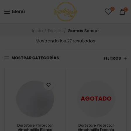
0
0
Menú
Inicio
Dianas
Gomas Sensor
Ordenado
Mostrando los 27 resultados
por
precio:
MOSTRAR CATEGORÍAS
bajo
FILTROS
a
alto
Dartstore Protector
Dartstore Protector
Almohadilla Blanca
Almohadilla Esponja