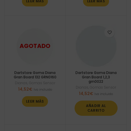
LEER MÁS
LEER MÁS
Dartstore Goma Diana
Dartstore Goma Diana
Gran Board 132 GRN0160
Gran Board 1,2,3
grn0022
Dianas
,
Gomas Sensor
Dianas
,
Gomas Sensor
14,52
€
Iva incluido
14,52
€
Iva incluido
LEER MÁS
AÑADIR AL
CARRITO