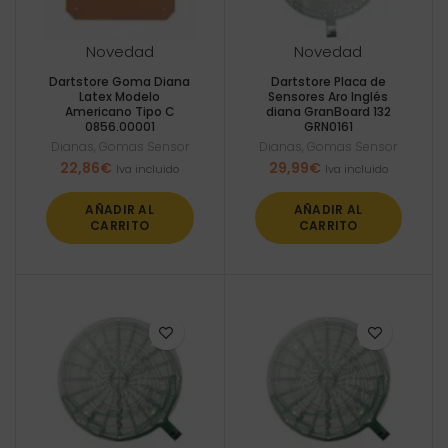
Novedad
Novedad
Dartstore Goma Diana
Dartstore Placa de
Latex Modelo
Sensores Aro Inglés
Americano Tipo C
diana GranBoard 132
0856.00001
GRN0161
Dianas
,
Gomas Sensor
Dianas
,
Gomas Sensor
22,86
€
29,99
€
Iva incluido
Iva incluido
AÑADIR AL
AÑADIR AL
CARRITO
CARRITO