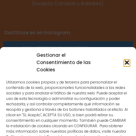
(Excepto Canarias y Baleares)
DartStore.es en Instagram:
Error validating access token:
Sessions for the user are not allowed
Gestionar el
because the user is not a confirmed
Consentimiento de las
user.
Cookies
Utilizamos cookies propias y de terceros para personalizar el
contenido de la web, proporcionarles funcionalidades a las redes
sociales y para analizar el tráfico de nuestra web. Puede aceptar el
uso de esta tecnología o administrar su configuración y poder
CONTACTO
rechazarla, y así controlar completamente qué información se
recopila y gestiona a través de los botones habilitados al efecto. Al
clicar en "Sí, Acepto", ACEPTA SU USO, si bien podrá retirar su
MENÚ PRINCIPAL
consentimiento en cualquier momento. También puede CAMBIAR
la instalación de cookies clicando en CONFIGURAR. Para obtener
más información sobre nuestras políticas de datos, visite nuestra