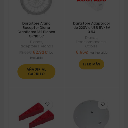
Dartstore Araña
Dartstore Adaptador
Receptor Diana
de 220V a USB 5V-9V
GranBoard 132 Blanca
3.5A
GRN0157
Dianas
,
Dianas
,
Transformadores-
Receptores-Arañas
Cables
El
El
62,92
€
8,66
€
78,65
€
Iva
Iva incluido
precio
precio
incluido
original
actual
LEER MÁS
era:
es:
AÑADIR AL
78,65€.
62,92€.
CARRITO