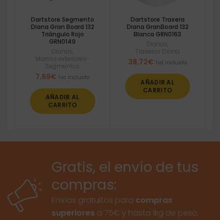
Dartstore Segmento
Dartstore Trasera
Diana Gran Board 132
Diana GranBoard 132
Triángulo Rojo
Blanca GRN0163
GRN0149
Dianas
,
Dianas
,
Traseras Diana
Marcos exteriores-
38,72
€
Iva incluido
Segmentos
7,69
€
Iva incluido
AÑADIR AL
CARRITO
AÑADIR AL
CARRITO
Gratis, el envío de tus
compras:
Envíos gratuitos para
compras
superiores
a 75€ y hasta 1kg de peso.