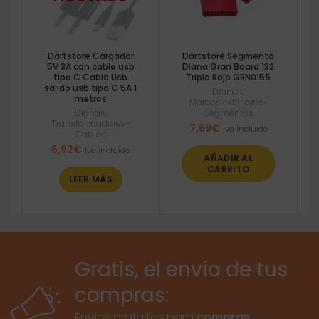
Dartstore Cargador
Dartstore Segmento
5V 3A con cable usb
Diana Gran Board 132
tipo C Cable Usb
Triple Rojo GRN0155
salido usb tipo C 5A 1
Dianas
,
metros
Marcos exteriores-
Dianas
,
Segmentos
Transformadores-
7,69
€
Iva incluido
Cables
6,92
€
Iva incluido
AÑADIR AL
CARRITO
LEER MÁS
Gratis, el envío de tus
compras:
Envíos gratuitos para
compras