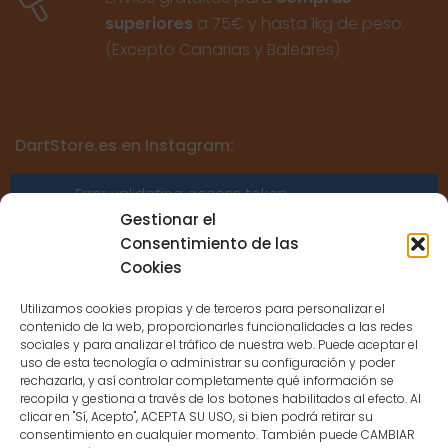
superiores
a 75€ y hasta 1kg de peso.
(Excepto Canarias y Baleares)
DartStore.es en Instagram:
Error validating access token:
Sessions for the user are not allowed
Gestionar el
because the user is not a confirmed
Consentimiento de las
user.
Cookies
Utilizamos cookies propias y de terceros para personalizar el
contenido de la web, proporcionarles funcionalidades a las redes
sociales y para analizar el tráfico de nuestra web. Puede aceptar el
uso de esta tecnología o administrar su configuración y poder
CONTACTO
rechazarla, y así controlar completamente qué información se
recopila y gestiona a través de los botones habilitados al efecto. Al
clicar en "Sí, Acepto", ACEPTA SU USO, si bien podrá retirar su
MENÚ PRINCIPAL
consentimiento en cualquier momento. También puede CAMBIAR