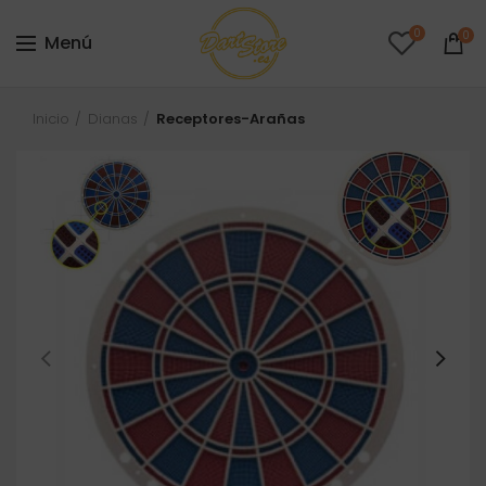
0
0
Menú
Inicio
Dianas
Receptores-Arañas