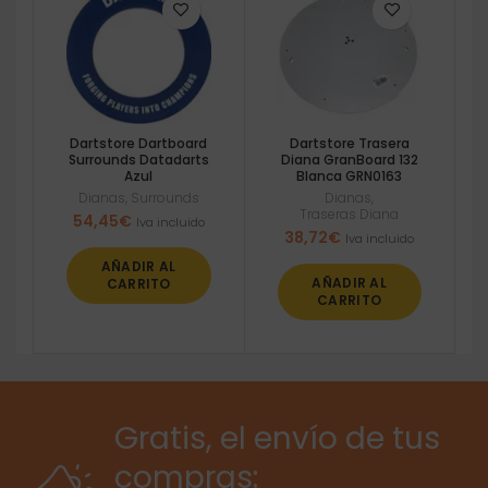
Dartstore Dartboard
Dartstore Trasera
Surrounds Datadarts
Diana GranBoard 132
Azul
Blanca GRN0163
Dianas
,
Surrounds
Dianas
,
Traseras Diana
54,45
€
Iva incluido
38,72
€
Iva incluido
AÑADIR AL
AÑADIR AL
CARRITO
CARRITO
Gratis, el envío de tus
compras: