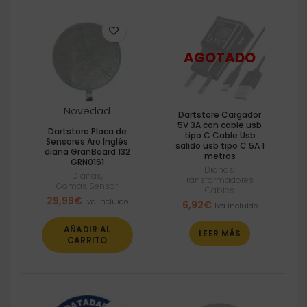
Novedad
Dartstore Cargador
5V 3A con cable usb
Dartstore Placa de
tipo C Cable Usb
Sensores Aro Inglés
salido usb tipo C 5A 1
diana GranBoard 132
metros
GRN0161
Dianas
,
Dianas
,
Transformadores-
Gomas Sensor
Cables
29,99
€
Iva incluido
6,92
€
Iva incluido
AÑADIR AL
LEER MÁS
CARRITO