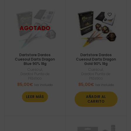
Dartstore Dardos
Dartstore Dardos
Cuesoul Darts Dragon
Cuesoul Darts Dragon
Blue 90% 18g
Gold 90% 18g
Cuesoul
,
Cuesoul
,
Dardos Punta de
Dardos Punta de
Plástico
Plástico
85,00
€
85,00
€
Iva incluido
Iva incluido
LEER MÁS
AÑADIR AL
CARRITO