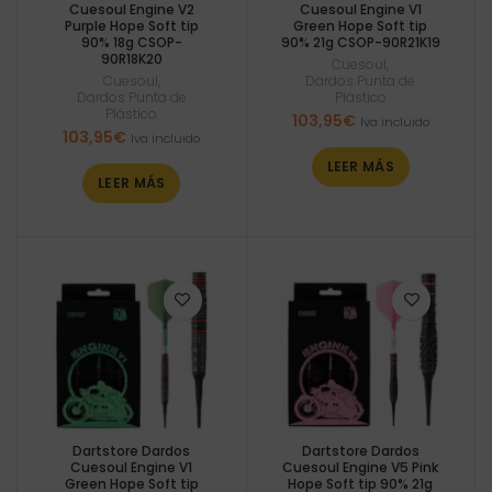
Cuesoul Engine V2
Cuesoul Engine V1
Purple Hope Soft tip
Green Hope Soft tip
90% 18g CSOP-
90% 21g CSOP-90R21K19
90R18K20
Cuesoul
,
Cuesoul
,
Dardos Punta de
Dardos Punta de
Plástico
Plástico
103,95
€
Iva incluido
103,95
€
Iva incluido
LEER MÁS
LEER MÁS
Dartstore Dardos
Dartstore Dardos
Cuesoul Engine V1
Cuesoul Engine V5 Pink
Green Hope Soft tip
Hope Soft tip 90% 21g