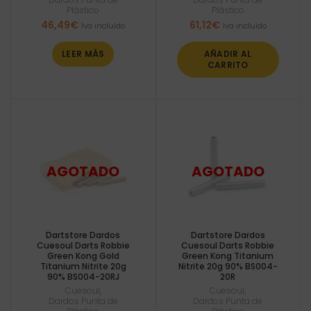
Plástico
Plástico
46,49
€
61,12
€
Iva incluido
Iva incluido
LEER MÁS
AÑADIR AL
CARRITO
Dartstore Dardos
Dartstore Dardos
Cuesoul Darts Robbie
Cuesoul Darts Robbie
Green Kong Gold
Green Kong Titanium
Titanium Nitrite 20g
Nitrite 20g 90% BS004-
90% BS004-20RJ
20R
Cuesoul
,
Cuesoul
,
Dardos Punta de
Dardos Punta de