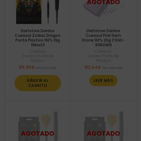
Dartstore Dardos
Dartstore Dardos
Cuesoul Zodiac Dragon
Cuesoul Pink Gem
Punta Plastico 90% 19g
Stone 90% 20g CSGS-
19ksxt3
90R20K9
Cuesoul
,
Cuesoul
,
Dardos Punta de
Dardos Punta de
Plástico
Plástico
89,95
€
90,64
€
Iva incluido
Iva incluido
AÑADIR AL
LEER MÁS
CARRITO