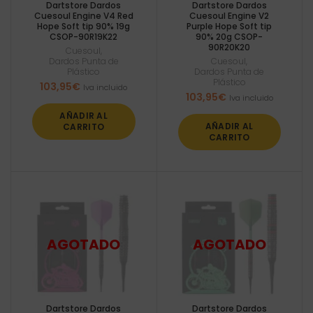
Dartstore Dardos
Dartstore Dardos
Cuesoul Engine V4 Red
Cuesoul Engine V2
Hope Soft tip 90% 19g
Purple Hope Soft tip
CSOP-90R19K22
90% 20g CSOP-
90R20K20
Cuesoul
,
Dardos Punta de
Cuesoul
,
Plástico
Dardos Punta de
Plástico
103,95
€
Iva incluido
103,95
€
Iva incluido
AÑADIR AL
AÑADIR AL
CARRITO
CARRITO
Dartstore Dardos
Dartstore Dardos