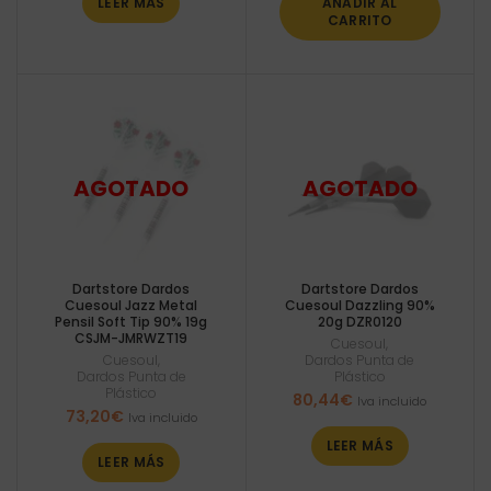
LEER MÁS
AÑADIR AL
CARRITO
Dartstore Dardos
Dartstore Dardos
Cuesoul Jazz Metal
Cuesoul Dazzling 90%
Pensil Soft Tip 90% 19g
20g DZR0120
CSJM-JMRWZT19
Cuesoul
,
Cuesoul
,
Dardos Punta de
Dardos Punta de
Plástico
Plástico
80,44
€
Iva incluido
73,20
€
Iva incluido
LEER MÁS
LEER MÁS