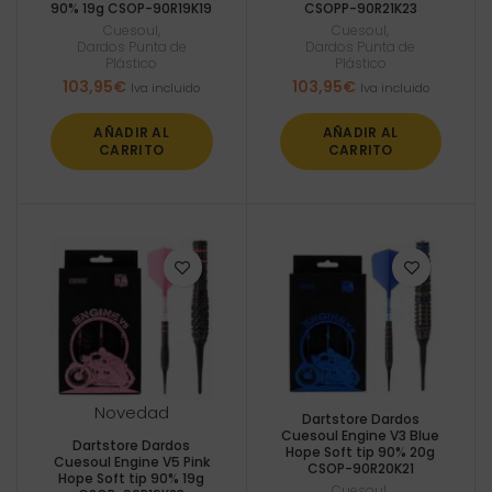
90% 19g CSOP-90R19K19
CSOPP-90R21K23
Cuesoul
,
Cuesoul
,
Dardos Punta de
Dardos Punta de
Plástico
Plástico
103,95
€
103,95
€
Iva incluido
Iva incluido
AÑADIR AL
AÑADIR AL
CARRITO
CARRITO
Novedad
Dartstore Dardos
Cuesoul Engine V3 Blue
Dartstore Dardos
Hope Soft tip 90% 20g
Cuesoul Engine V5 Pink
CSOP-90R20K21
Hope Soft tip 90% 19g
Cuesoul
,