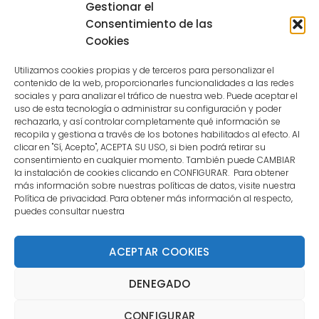
Sessions for the user are not allowed
Gestionar el
because the user is not a confirmed
Consentimiento de las
user.
Cookies
Utilizamos cookies propias y de terceros para personalizar el
contenido de la web, proporcionarles funcionalidades a las redes
sociales y para analizar el tráfico de nuestra web. Puede aceptar el
uso de esta tecnología o administrar su configuración y poder
CONTACTO
rechazarla, y así controlar completamente qué información se
recopila y gestiona a través de los botones habilitados al efecto. Al
clicar en "Sí, Acepto", ACEPTA SU USO, si bien podrá retirar su
MENÚ PRINCIPAL
consentimiento en cualquier momento. También puede CAMBIAR
la instalación de cookies clicando en CONFIGURAR. Para obtener
más información sobre nuestras políticas de datos, visite nuestra
Política de privacidad. Para obtener más información al respecto,
MI CUENTA
puedes consultar nuestra
DOCUMENTACIÓN
ACEPTAR COOKIES
DENEGADO
Copyright 2021 DartStore - Todos los derechos
CONFIGURAR
reservados. | La Mejor Tienda de Dardos y Dianas de