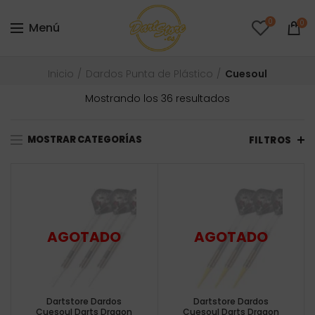
0
0
Menú
Inicio
Dardos Punta de Plástico
Cuesoul
Ordenado
Mostrando los 36 resultados
por
precio:
MOSTRAR CATEGORÍAS
bajo
FILTROS
a
alto
Dartstore Dardos
Dartstore Dardos
Cuesoul Darts Dragon
Cuesoul Darts Dragon