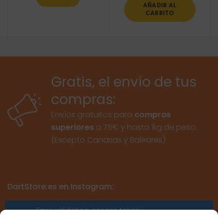
AÑADIR AL
CARRITO
Gratis, el envío de tus
compras:
Envíos gratuitos para
compras
superiores
a 75€ y hasta 1kg de peso.
(Excepto Canarias y Baleares)
DartStore.es en Instagram:
Error validating access token: