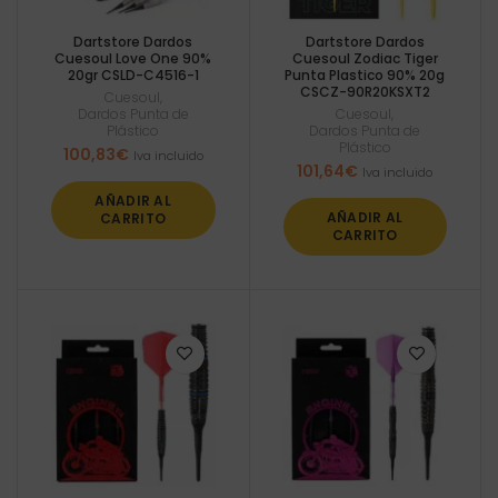
Dartstore Dardos
Dartstore Dardos
Cuesoul Love One 90%
Cuesoul Zodiac Tiger
20gr CSLD-C4516-1
Punta Plastico 90% 20g
CSCZ-90R20KSXT2
Cuesoul
,
Dardos Punta de
Cuesoul
,
Plástico
Dardos Punta de
Plástico
100,83
€
Iva incluido
101,64
€
Iva incluido
AÑADIR AL
AÑADIR AL
CARRITO
CARRITO