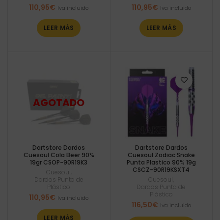
110,95
€
110,95
€
Iva incluido
Iva incluido
LEER MÁS
LEER MÁS
Dartstore Dardos
Dartstore Dardos
Cuesoul Cola Beer 90%
Cuesoul Zodiac Snake
19gr CSOP-90R19K3
Punta Plastico 90% 19g
CSCZ-90R19KSXT4
Cuesoul
,
Dardos Punta de
Cuesoul
,
Plástico
Dardos Punta de
Plástico
110,95
€
Iva incluido
116,50
€
Iva incluido
LEER MÁS