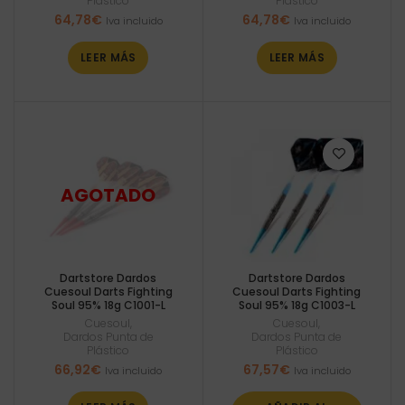
Plástico
Plástico
64,78
€
64,78
€
Iva incluido
Iva incluido
LEER MÁS
LEER MÁS
Dartstore Dardos
Dartstore Dardos
Cuesoul Darts Fighting
Cuesoul Darts Fighting
Soul 95% 18g C1001-L
Soul 95% 18g C1003-L
Cuesoul
,
Cuesoul
,
Dardos Punta de
Dardos Punta de
Plástico
Plástico
66,92
€
67,57
€
Iva incluido
Iva incluido