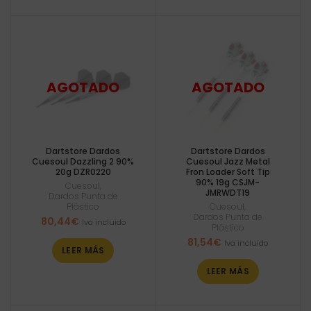
Dartstore Dardos
Dartstore Dardos
Cuesoul Dazzling 2 90%
Cuesoul Jazz Metal
20g DZR0220
Fron Loader Soft Tip
90% 19g CSJM-
Cuesoul
,
JMRWDT19
Dardos Punta de
Plástico
Cuesoul
,
Dardos Punta de
80,44
€
Iva incluido
Plástico
81,54
€
Iva incluido
LEER MÁS
LEER MÁS