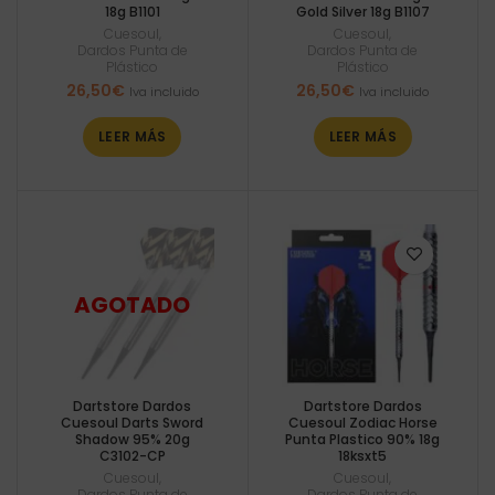
18g B1101
Gold Silver 18g B1107
Cuesoul
,
Cuesoul
,
Dardos Punta de
Dardos Punta de
Plástico
Plástico
26,50
€
26,50
€
Iva incluido
Iva incluido
LEER MÁS
LEER MÁS
Dartstore Dardos
Dartstore Dardos
Cuesoul Darts Sword
Cuesoul Zodiac Horse
Shadow 95% 20g
Punta Plastico 90% 18g
C3102-CP
18ksxt5
Cuesoul
,
Cuesoul
,
Dardos Punta de
Dardos Punta de