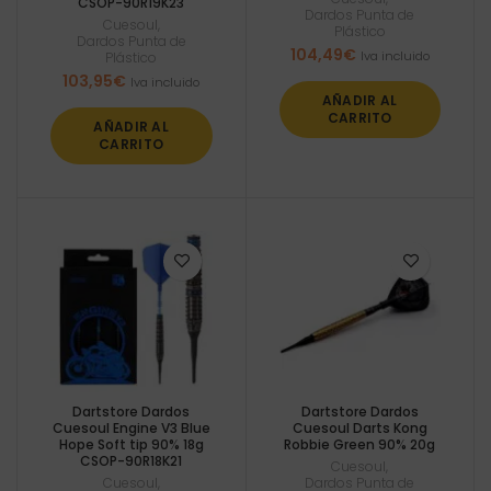
CSOP-90R19K23
Dardos Punta de
Cuesoul
,
Plástico
Dardos Punta de
104,49
€
Iva incluido
Plástico
103,95
€
Iva incluido
AÑADIR AL
CARRITO
AÑADIR AL
CARRITO
Dartstore Dardos
Dartstore Dardos
Cuesoul Engine V3 Blue
Cuesoul Darts Kong
Hope Soft tip 90% 18g
Robbie Green 90% 20g
CSOP-90R18K21
Cuesoul
,
Cuesoul
,
Dardos Punta de