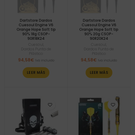
Dartstore Dardos
Dartstore Dardos
Cuesoul Engine V6
Cuesoul Engine V6
Orange Hope Soft tip
Orange Hope Soft tip
90% 18g CSOP-
90% 20g CSOP-
90R18K24
90R20K24
Cuesoul
,
Cuesoul
,
Dardos Punta de
Dardos Punta de
Plástico
Plástico
94,58
€
94,58
€
Iva incluido
Iva incluido
LEER MÁS
LEER MÁS