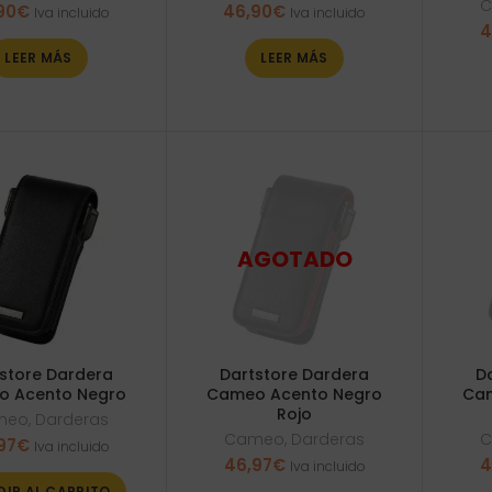
C
90
€
46,90
€
Iva incluido
Iva incluido
4
LEER MÁS
LEER MÁS
store Dardera
Dartstore Dardera
D
 Acento Negro
Cameo Acento Negro
Cam
Rojo
meo
,
Darderas
Cameo
,
Darderas
C
97
€
Iva incluido
46,97
€
4
Iva incluido
DIR AL CARRITO