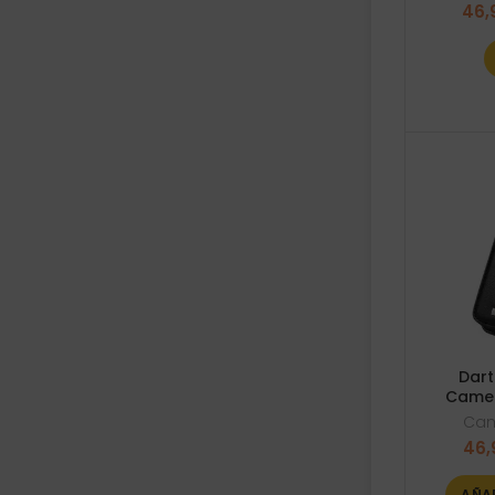
46,
Dart
Cameo
Ca
46,
AÑA