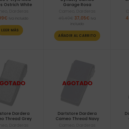
s Ostrich White
Garage Rosa
meo
,
Darderas
Cameo
,
Darderas
C
El
El
99
€
37,05
€
4
49,40
€
Iva incluido
Iva
precio
precio
incluido
original
actual
LEER MÁS
era:
es:
AÑADIR AL CARRITO
49,40€.
37,05€.
store Dardera
Dartstore Dardera
D
o Thread Grey
Cameo Thread Navy
meo
,
Darderas
Cameo
,
Darderas