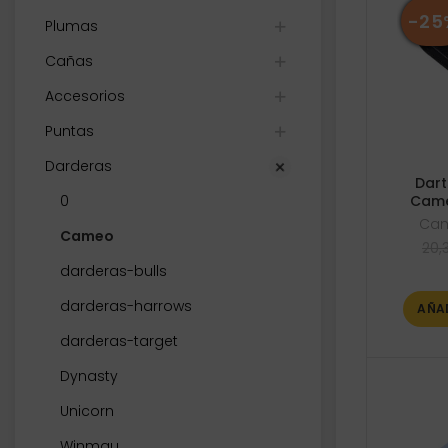
-25
Plumas
Cañas
Accesorios
Puntas
Darderas
Dart
0
Came
Ca
Cameo
20,
darderas-bulls
darderas-harrows
AÑA
darderas-target
Dynasty
Unicorn
Winmau