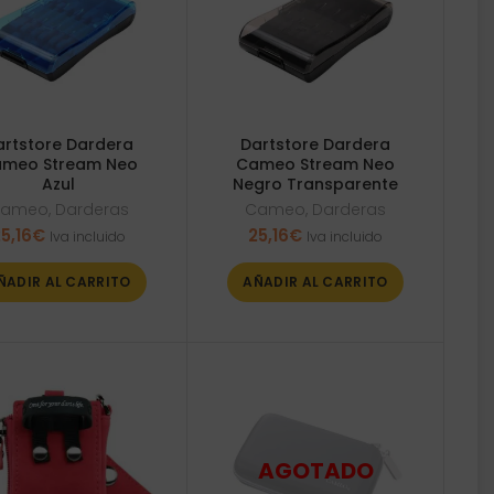
artstore Dardera
Dartstore Dardera
meo Stream Neo
Cameo Stream Neo
Azul
Negro Transparente
ameo
,
Darderas
Cameo
,
Darderas
5,16
€
25,16
€
Iva incluido
Iva incluido
ÑADIR AL CARRITO
AÑADIR AL CARRITO