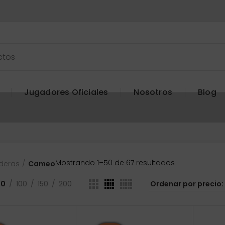
Jugadores Oficiales
Nosotros
Blog
Ordenado
Mostrando 1–50 de 67 resultados
deras
Cameo
por
precio:
50
100
150
200
bajo
a
alto