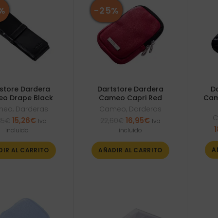
%
-25%
store Dardera
Dartstore Dardera
D
o Drape Black
Cameo Capri Red
Cam
meo
,
Darderas
Cameo
,
Darderas
C
El
El
El
El
15,26
€
16,95
€
35
€
22,60
€
Iva
Iva
precio
precio
precio
precio
1
incluido
incluido
original
actual
original
actual
era:
es:
era:
es:
A
DIR AL CARRITO
AÑADIR AL CARRITO
20,35€.
15,26€.
22,60€.
16,95€.