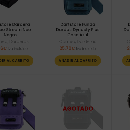
store Dardera
Dartstore Funda
o Stream Neo
Dardos Dynasty Plus
Da
Negro
Case Azul
meo
,
Darderas
Cameo
,
Darderas
C
16
€
25,70
€
2
Iva incluido
Iva incluido
DIR AL CARRITO
AÑADIR AL CARRITO
A