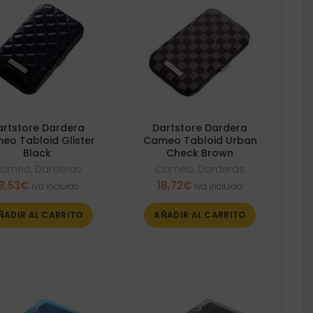
artstore Dardera
Dartstore Dardera
eo Tabloid Glister
Cameo Tabloid Urban
Black
Check Brown
ameo
,
Darderas
Cameo
,
Darderas
8,53
€
18,72
€
Iva incluido
Iva incluido
ÑADIR AL CARRITO
AÑADIR AL CARRITO