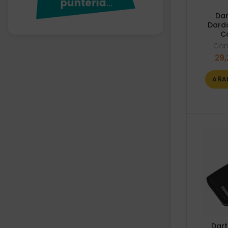
Dar
Dardo
C
Ca
29,
AÑA
Dart