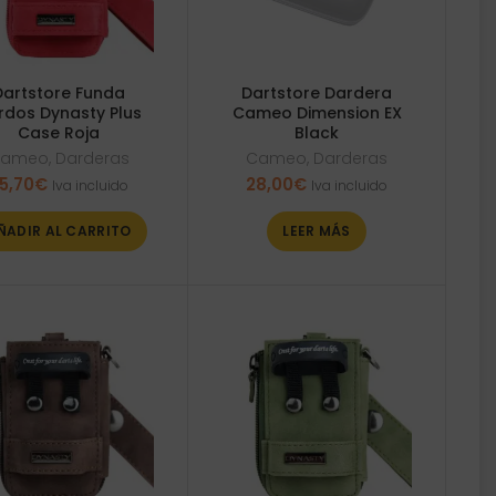
Dartstore Funda
Dartstore Dardera
rdos Dynasty Plus
Cameo Dimension EX
Case Roja
Black
ameo
,
Darderas
Cameo
,
Darderas
5,70
€
28,00
€
Iva incluido
Iva incluido
ÑADIR AL CARRITO
LEER MÁS