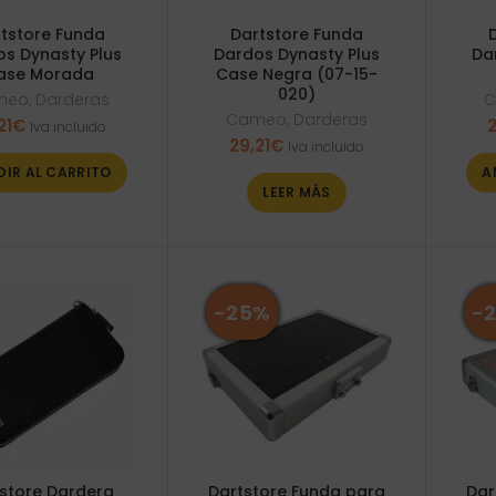
tstore Funda
Dartstore Funda
s Dynasty Plus
Dardos Dynasty Plus
Da
ase Morada
Case Negra (07-15-
020)
meo
,
Darderas
C
Cameo
,
Darderas
21
€
2
Iva incluido
29,21
€
Iva incluido
DIR AL CARRITO
A
LEER MÁS
-25%
-
store Dardera
Dartstore Funda para
Dar