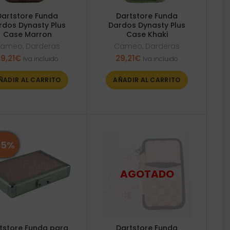
Dartstore Funda
Dartstore Funda
rdos Dynasty Plus
Dardos Dynasty Plus
Case Marron
Case Khaki
ameo
,
Darderas
Cameo
,
Darderas
9,21
€
29,21
€
Iva incluido
Iva incluido
ÑADIR AL CARRITO
AÑADIR AL CARRITO
25%
tstore Funda para
Dartstore Funda