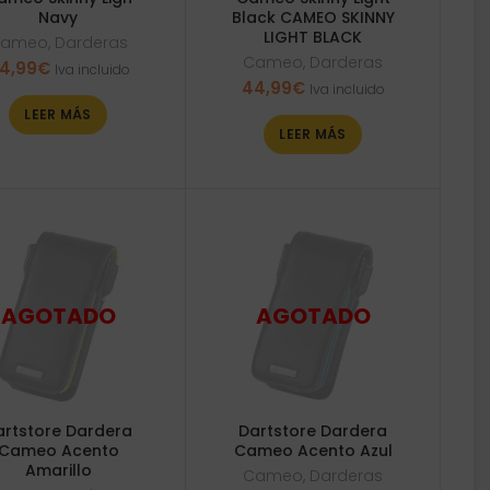
Navy
Black CAMEO SKINNY
LIGHT BLACK
ameo
,
Darderas
Cameo
,
Darderas
4,99
€
Iva incluido
44,99
€
Iva incluido
LEER MÁS
LEER MÁS
artstore Dardera
Dartstore Dardera
Cameo Acento
Cameo Acento Azul
Amarillo
Cameo
,
Darderas