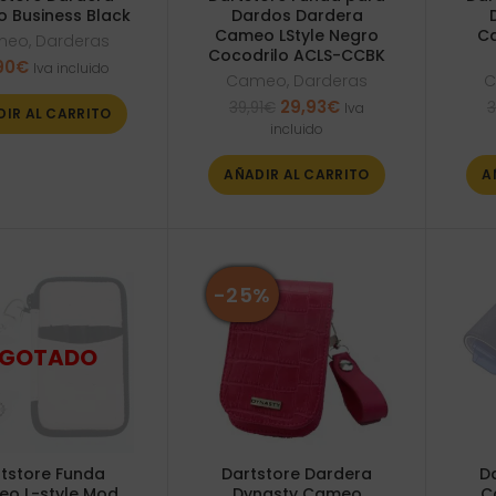
 Business Black
Dardos Dardera
Cameo LStyle Negro
Ca
meo
,
Darderas
Cocodrilo ACLS-CCBK
90
€
Iva incluido
Cameo
,
Darderas
C
El
El
29,93
€
39,91
€
3
Iva
DIR AL CARRITO
precio
precio
incluido
original
actual
era:
es:
AÑADIR AL CARRITO
A
39,91€.
29,93€.
-25%
tstore Funda
Dartstore Dardera
D
o L-style Mod
Dynasty Cameo
C