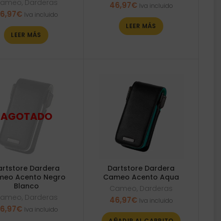
ameo
,
Darderas
46,97
€
Iva incluido
6,97
€
Iva incluido
LEER MÁS
LEER MÁS
artstore Dardera
Dartstore Dardera
eo Acento Negro
Cameo Acento Aqua
Blanco
Cameo
,
Darderas
ameo
,
Darderas
46,97
€
Iva incluido
6,97
€
Iva incluido
AÑADIR AL CARRITO