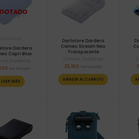
Novedad
Dartstore Dardera
D
Cameo Stream Neo
Ca
store Dardera
Transparente
eo Capri Blue
Cameo
,
Darderas
C
meo
,
Darderas
25,16
€
2
Iva incluido
60
€
Iva incluido
AÑADIR AL CARRITO
A
LEER MÁS