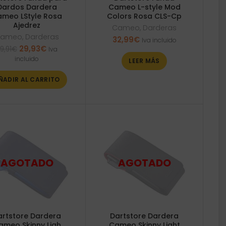
Dardos Dardera
Cameo L-style Mod
meo LStyle Rosa
Colors Rosa CLS-Cp
Ajedrez
Cameo
,
Darderas
ameo
,
Darderas
32,99
€
Iva incluido
El
El
29,93
€
9,91
€
Iva
precio
precio
incluido
LEER MÁS
original
actual
era:
es:
ÑADIR AL CARRITO
39,91€.
29,93€.
artstore Dardera
Dartstore Dardera
ameo Skinny Ligh
Cameo Skinny Light