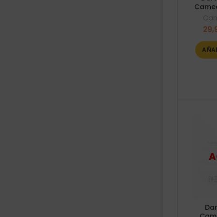
Cameo
Ca
29,
AÑA
Dar
Came