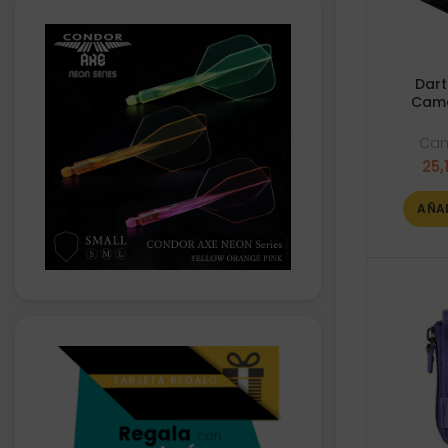
Dart
Came
Ca
25,
AÑA