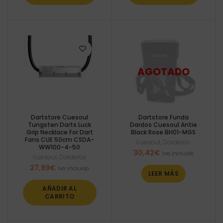
Dartstore Cuesoul
Dartstore Funda
Tungsten Darts Luck
Dardos Cuesoul Antie
Grip Necklace For Dart
Black Rose BH01-MGS
Fans CUE 50cm CSDA-
cuesoul
,
Darderas
WW100-4-50
30,42
€
Iva incluido
cuesoul
,
Darderas
27,99
€
Iva incluido
LEER MÁS
AÑADIR AL
CARRITO