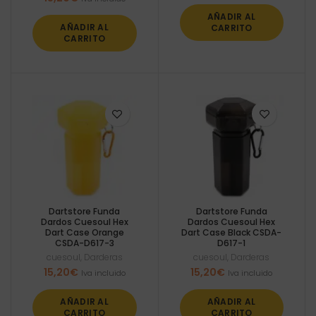
AÑADIR AL
AÑADIR AL
CARRITO
CARRITO
Dartstore Funda
Dartstore Funda
Dardos Cuesoul Hex
Dardos Cuesoul Hex
Dart Case Orange
Dart Case Black CSDA-
CSDA-D617-3
D617-1
cuesoul
,
Darderas
cuesoul
,
Darderas
15,20
€
15,20
€
Iva incluido
Iva incluido
AÑADIR AL
AÑADIR AL
CARRITO
CARRITO