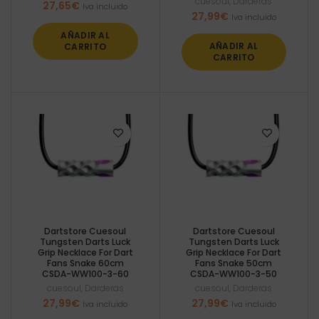
cuesoul
,
Darderas
27,65
€
Iva incluido
27,99
€
Iva incluido
AÑADIR AL
AÑADIR AL
CARRITO
CARRITO
Dartstore Cuesoul
Dartstore Cuesoul
Tungsten Darts Luck
Tungsten Darts Luck
Grip Necklace For Dart
Grip Necklace For Dart
Fans Snake 60cm
Fans Snake 50cm
CSDA-WW100-3-60
CSDA-WW100-3-50
cuesoul
,
Darderas
cuesoul
,
Darderas
27,99
€
27,99
€
Iva incluido
Iva incluido