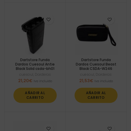
Dartstore Funda
Dartstore Funda
Dardos Cuesoul Antie
Dardos Cuesoul Beast
Black Solid csda-bh01
Black CSDA-W246
cuesoul
,
Darderas
cuesoul
,
Darderas
21,20
€
21,53
€
Iva incluido
Iva incluido
AÑADIR AL
AÑADIR AL
CARRITO
CARRITO