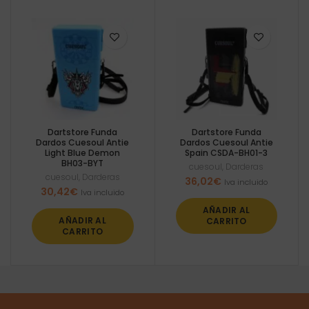
Dartstore Funda
Dartstore Funda
Dardos Cuesoul Antie
Dardos Cuesoul Antie
Light Blue Demon
Spain CSDA-BH01-3
BH03-BYT
cuesoul
,
Darderas
cuesoul
,
Darderas
36,02
€
Iva incluido
30,42
€
Iva incluido
AÑADIR AL
AÑADIR AL
CARRITO
CARRITO