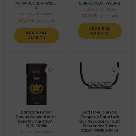
Yellow XL CSDA-W258-
Blue XL CSDA-W258-2
4
cuesoul
,
Darderas
cuesoul
,
Darderas
24,57
€
Iva incluido
24,57
€
Iva incluido
AÑADIR AL
AÑADIR AL
CARRITO
CARRITO
Dartstore Funda
Dartstore Cuesoul
Dardos Cuesoul Antie
Tungsten Darts Luck
Boris Krcmar CSDA-
Grip Necklace For Dart
BH01-BORIS
Fans Snake 70cm
CSDA-WW100-3-70
cuesoul
,
Darderas