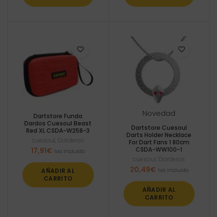
Novedad
Dartstore Funda
Dardos Cuesoul Beast
Dartstore Cuesoul
Red XL CSDA-W258-3
Darts Holder Necklace
cuesoul
,
Darderas
For Dart Fans 1 80cm
CSDA-WW100-1
17,91
€
Iva incluido
cuesoul
,
Darderas
20,49
€
Iva incluido
AÑADIR AL
CARRITO
AÑADIR AL
CARRITO