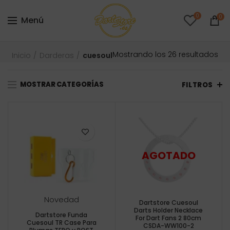
0
0
Menú
Or
Mostrando los 26 resultados
Inicio
Darderas
cuesoul
po
pre
MOSTRAR CATEGORÍAS
ba
FILTROS
a
alt
Novedad
Dartstore Cuesoul
Darts Holder Necklace
Dartstore Funda
For Dart Fans 2 80cm
Cuesoul TR Case Para
CSDA-WW100-2