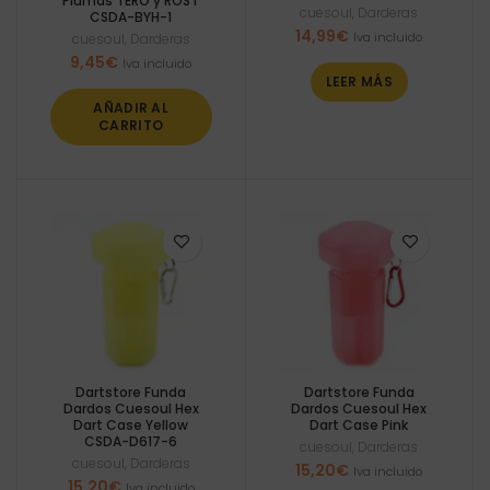
Plumas TERO y ROST
cuesoul
,
Darderas
CSDA-BYH-1
14,99
€
Iva incluido
cuesoul
,
Darderas
9,45
€
Iva incluido
LEER MÁS
AÑADIR AL
CARRITO
Dartstore Funda
Dartstore Funda
Dardos Cuesoul Hex
Dardos Cuesoul Hex
Dart Case Yellow
Dart Case Pink
CSDA-D617-6
cuesoul
,
Darderas
cuesoul
,
Darderas
15,20
€
Iva incluido
15,20
€
Iva incluido