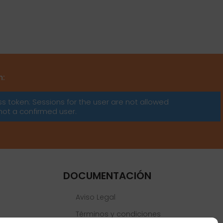
m:
ss token: Sessions for the user are not allowed
not a confirmed user.
DOCUMENTACIÓN
Aviso Legal
Términos y condiciones