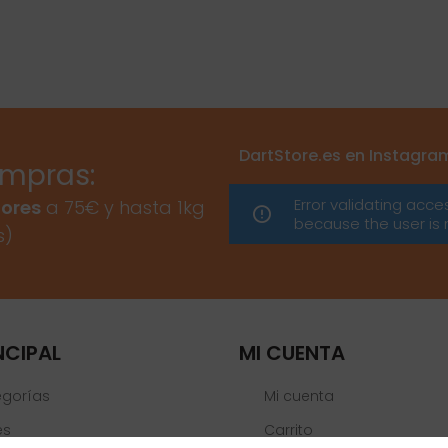
DartStore.es en Instagra
ompras:
Error validating acce
ores
a 75€ y hasta 1kg
because the user is 
s)
NCIPAL
MI CUENTA
egorías
Mi cuenta
es
Carrito