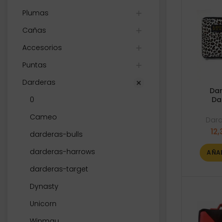
Plumas
Cañas
Accesorios
Puntas
Darderas
Dar
0
Da
Cameo
Dar
12,
darderas-bulls
darderas-harrows
AÑA
darderas-target
Dynasty
Unicorn
Winmau