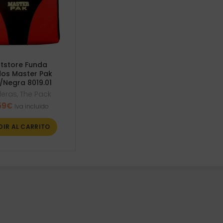
tstore Funda
os Master Pak
/Negra 8019.01
deras
,
The Pack
59
€
Iva incluido
DIR AL CARRITO