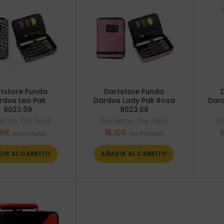
tstore Funda
Dartstore Funda
rdos Leo Pak
Dardos Lady Pak Rosa
Dard
8023.09
8023.08
deras
,
The Pack
Darderas
,
The Pack
D
31
€
15,10
€
1
Iva incluido
Iva incluido
DIR AL CARRITO
AÑADIR AL CARRITO