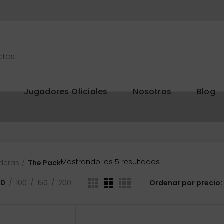
Jugadores Oficiales
Nosotros
Blog
Ordenado
Mostrando los 5 resultados
deras
The Pack
por
precio:
50
100
150
200
bajo
a
alto