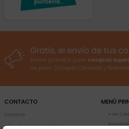
Gratis, el envío de tus c
Envíos gratuitos para
compras superi
de peso. (Excepto Canarias y Baleare
CONTACTO
MENÚ PRI
≡ Ver Cat
DartStore
Novedad
C/Monte Carmelo 34 bajo iz