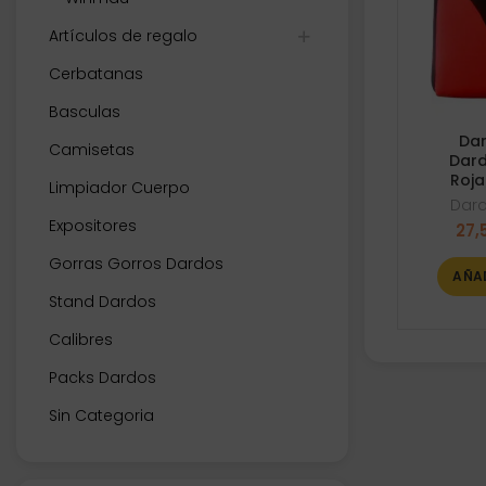
Artículos de regalo
Cerbatanas
Basculas
Dar
Camisetas
Dard
Roja
Limpiador Cuerpo
Dar
Expositores
27,
Gorras Gorros Dardos
AÑA
Stand Dardos
Calibres
Packs Dardos
Sin Categoria