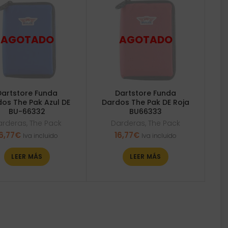
Dartstore Funda
Dartstore Funda
os The Pak Azul DE
Dardos The Pak DE Roja
BU-66332
BU66333
arderas
,
The Pack
Darderas
,
The Pack
6,77
€
16,77
€
Iva incluido
Iva incluido
LEER MÁS
LEER MÁS