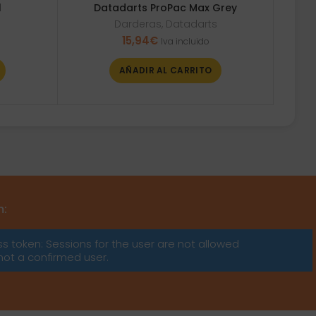
1
Datadarts ProPac Max Grey
Darderas
,
Datadarts
15,94
€
Iva incluido
AÑADIR AL CARRITO
m:
ss token: Sessions for the user are not allowed
not a confirmed user.