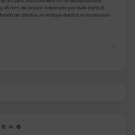
e al Carro, Esta Dardera no te decepcionará.
y 45 mm de Grosor. Fabricado por Bulls Darts El
funda de dardos, no incluye dardos ni accesorios