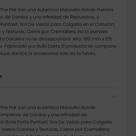
as The Pak son una Autentica Maravilla donde Puedes
 de Dardos y una Infinidad de Repuestos, y
untas!!, Tira De Velclo para Colgarla en el Cinturón,
 y Texturas, Cierre por Cremallera, No lo pienses
a Dardera no te decepcionará. Alto: 180 mm x 125
. Fabricado por Bulls Darts El producto se compone
cluye dardos ni accesorios solo es la funda.
s
as The Pak son una Autentica Maravilla donde
mpletos de Dardos y una Infinidad de
 Bote Porta Puntas!!, Tira De Velclo para Colgarla
n Varios Colores y Texturas, Cierre por Cremallera,