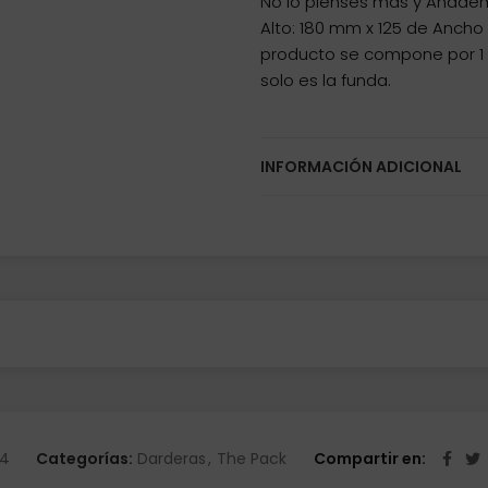
No lo pienses más y Añádem
Alto: 180 mm x 125 de Ancho 
producto se compone por 1 
solo es la funda.
INFORMACIÓN ADICIONAL
4
Categorías:
Darderas
,
The Pack
Compartir en