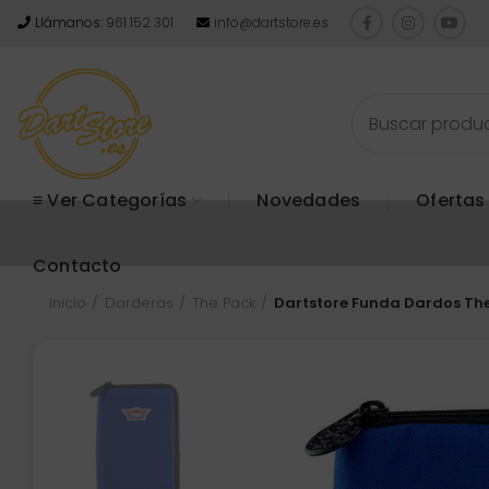
Llámanos:
961 152 301
info@dartstore.es
≡ Ver Categorías
Novedades
Ofertas
Contacto
Inicio
Darderas
The Pack
Dartstore Funda Dardos The