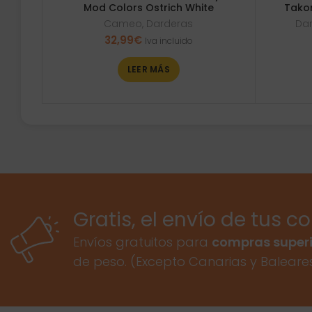
Mod Colors Ostrich White
Tako
Cameo
,
Darderas
Da
32,99
€
Iva incluido
LEER MÁS
Gratis, el envío de tus c
Envíos gratuitos para
compras superi
de peso. (Excepto Canarias y Baleare