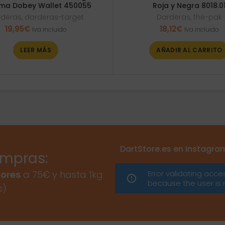
ma Dobey Wallet 450055
Roja y Negra 8018.0
rderas
,
darderas-target
Darderas
,
the-pak
19,95
€
18,12
€
Iva incluido
Iva incluido
LEER MÁS
AÑADIR AL CARRITO
DartStore.es en Instagra
ompras:
Error validating acce
ores
a 75€ y hasta 1kg
because the user is 
s)