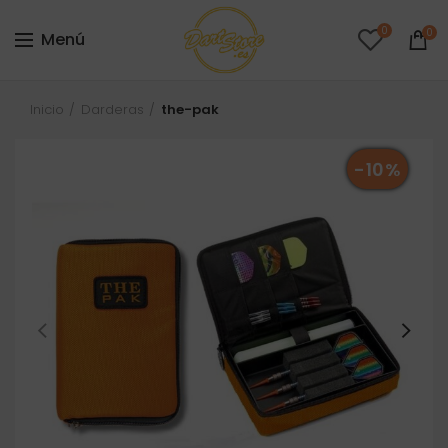
0
0
Menú
Inicio
Darderas
the-pak
-10%