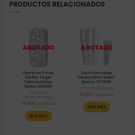
PRODUCTOS RELACIONADOS
Dartstore Funda
Dartstore Funda
Dardos Target
Dardos Micro Wallet
Takoma Dobey
Blanca 70790W
Wallet 450055
Darderas
,
Dartstore
Darderas
,
9,38
€
Iva incluido
darderas-target
19,95
€
Iva incluido
LEER MÁS
LEER MÁS