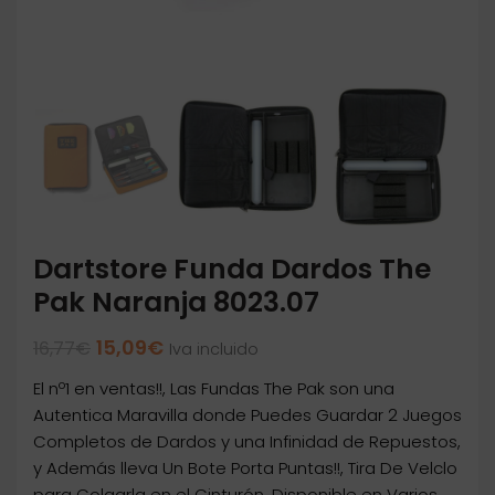
Dartstore Funda Dardos The
Pak Naranja 8023.07
El
El
15,09
€
16,77
€
Iva incluido
precio
precio
El nº1 en ventas!!, Las Fundas The Pak son una
original
actual
era:
es:
Autentica Maravilla donde Puedes Guardar 2 Juegos
16,77€.
15,09€.
Completos de Dardos y una Infinidad de Repuestos,
y Además lleva Un Bote Porta Puntas!!, Tira De Velclo
para Colgarla en el Cinturón, Disponible en Varios