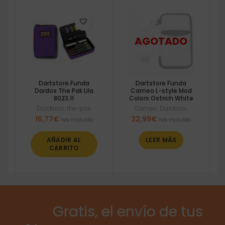
Dartstore Funda
Dartstore Funda
Dardos The Pak Lila
Cameo L-style Mod
8023.11
Colors Ostrich White
Darderas
,
the-pak
Cameo
,
Darderas
16,77
€
32,99
€
Iva incluido
Iva incluido
AÑADIR AL
LEER MÁS
CARRITO
Gratis, el envío de tus