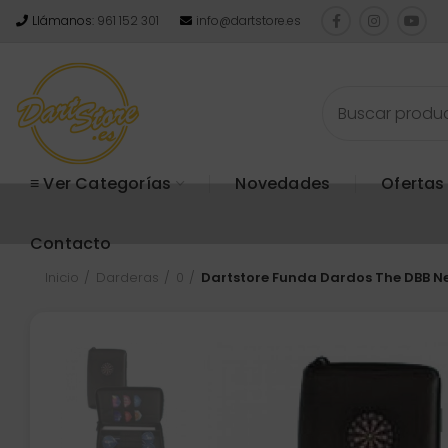
Llámanos:
961 152 301
info@dartstore.es
≡ Ver Categorías
Novedades
Ofertas
Contacto
Inicio
Darderas
0
Dartstore Funda Dardos The DBB N