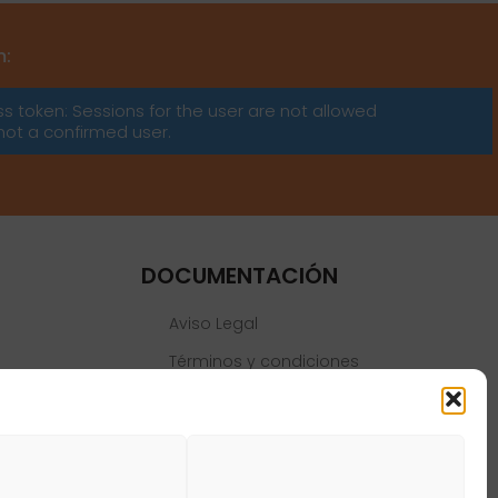
m:
ss token: Sessions for the user are not allowed
not a confirmed user.
DOCUMENTACIÓN
Aviso Legal
Términos y condiciones
Política de privacidad
Política de cookies