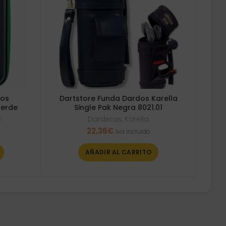
dos
Dartstore Funda Dardos Karella
Verde
Single Pak Negra 8021.01
s
Darderas
,
Karella
22,36
€
Iva incluido
AÑADIR AL CARRITO