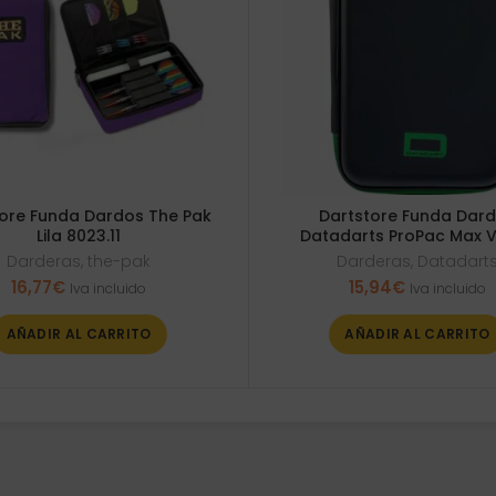
ore Funda Dardos The Pak
Dartstore Funda Dar
Lila 8023.11
Datadarts ProPac Max 
Darderas
,
the-pak
Darderas
,
Datadart
16,77
€
15,94
€
Iva incluido
Iva incluido
AÑADIR AL CARRITO
AÑADIR AL CARRITO