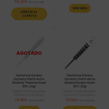
72,40
€
Iva incluido
LEER MÁS
AÑADIR AL
CARRITO
Dartstore Dardos
Dartstore Dardos
Dynasty Darts Astra
Dynasty Darts Astra
Redstar Thermal Steel
Redstar Kudos Steel
90% 23gr
90% 23gr
Dardos Punta de acero
,
Dardos Punta de acero
,
Dynasty Punta Acero
Dynasty Punta Acero
79,95
€
79,95
€
Iva incluido
Iva incluido