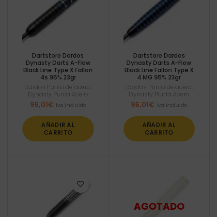
Dartstore Dardos
Dartstore Dardos
Dynasty Darts A-Flow
Dynasty Darts A-Flow
Black Line Type X Fallon
Black Line Fallon Type X
4s 95% 23gr
4 MG 95% 23gr
Dardos Punta de acero
,
Dardos Punta de acero
,
Dynasty Punta Acero
Dynasty Punta Acero
96,01
€
96,01
€
Iva incluido
Iva incluido
AÑADIR AL
AÑADIR AL
CARRITO
CARRITO