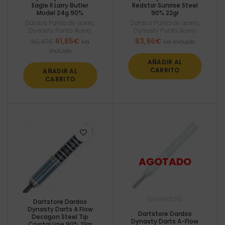
Eagle II Larry Butler
Redstar Sunrise Steel
Model 24g 90%
90% 22gr
Dardos Punta de acero
,
Dardos Punta de acero
,
Dynasty Punta Acero
Dynasty Punta Acero
El
El
61,85
€
63,96
€
82,47
€
Iva
Iva incluido
precio
precio
incluido
original
actual
AÑADIR AL
era:
es:
CARRITO
AÑADIR AL
82,47€.
61,85€.
CARRITO
Novedad
Dartstore Dardos
Dynasty Darts A Flow
Dartstore Dardos
Decagon Steel Tip
Dynasty Darts A-Flow
Crystal Line 90% 21gr