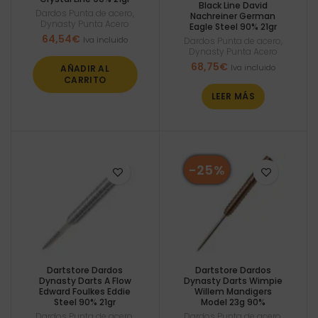
Black Line David
Dardos Punta de acero
,
Nachreiner German
Dynasty Punta Acero
Eagle Steel 90% 21gr
64,54
€
Iva incluido
Dardos Punta de acero
,
Dynasty Punta Acero
68,75
€
Iva incluido
AÑADIR AL
CARRITO
LEER MÁS
-25%
Dartstore Dardos
Dartstore Dardos
Dynasty Darts A Flow
Dynasty Darts Wimpie
Edward Foulkes Eddie
Willem Mandigers
Steel 90% 21gr
Model 23g 90%
Dardos Punta de acero
,
Dardos Punta de acero
,