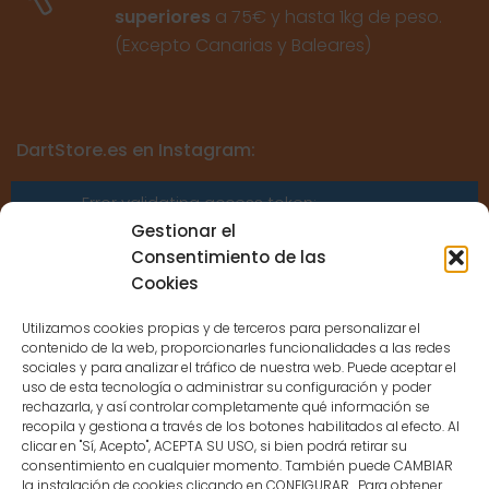
superiores
a 75€ y hasta 1kg de peso.
(Excepto Canarias y Baleares)
DartStore.es en Instagram:
Error validating access token:
Sessions for the user are not allowed
Gestionar el
because the user is not a confirmed
Consentimiento de las
user.
Cookies
Utilizamos cookies propias y de terceros para personalizar el
contenido de la web, proporcionarles funcionalidades a las redes
sociales y para analizar el tráfico de nuestra web. Puede aceptar el
uso de esta tecnología o administrar su configuración y poder
CONTACTO
rechazarla, y así controlar completamente qué información se
recopila y gestiona a través de los botones habilitados al efecto. Al
clicar en "Sí, Acepto", ACEPTA SU USO, si bien podrá retirar su
MENÚ PRINCIPAL
consentimiento en cualquier momento. También puede CAMBIAR
la instalación de cookies clicando en CONFIGURAR. Para obtener