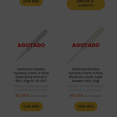
LEER MÁS
AÑADIR AL
CARRITO
Dartstore Dardos
Dartstore Dardos
Dynasty Darts A-Flow
Dynasty Darts A Flow
Steel Boris Krcmar 2
Black Line Steel Jujak
95% 20gr 01-01-607
Awaken 90% 22gr
Dardos Punta de acero
,
Dardos Punta de acero
,
Dynasty Punta Acero
Dynasty Punta Acero
80,65
€
85,54
€
Iva incluido
Iva incluido
LEER MÁS
LEER MÁS