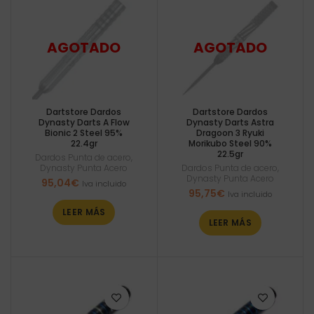
Dartstore Dardos
Dartstore Dardos
Dynasty Darts A Flow
Dynasty Darts Astra
Bionic 2 Steel 95%
Dragoon 3 Ryuki
22.4gr
Morikubo Steel 90%
22.5gr
Dardos Punta de acero
,
Dynasty Punta Acero
Dardos Punta de acero
,
Dynasty Punta Acero
95,04
€
Iva incluido
95,75
€
Iva incluido
LEER MÁS
LEER MÁS