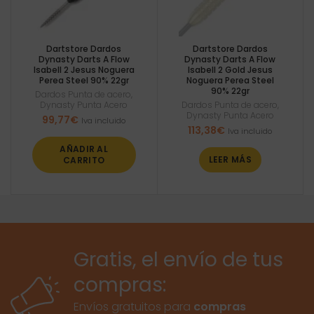
Dartstore Dardos
Dartstore Dardos
Dynasty Darts A Flow
Dynasty Darts A Flow
Isabell 2 Jesus Noguera
Isabell 2 Gold Jesus
Perea Steel 90% 22gr
Noguera Perea Steel
90% 22gr
Dardos Punta de acero
,
Dynasty Punta Acero
Dardos Punta de acero
,
Dynasty Punta Acero
99,77
€
Iva incluido
113,38
€
Iva incluido
AÑADIR AL
LEER MÁS
CARRITO
Gratis, el envío de tus
compras:
Envíos gratuitos para
compras