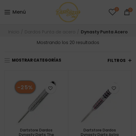
0
0
Menú
Inicio
Dardos Punta de acero
Dynasty Punta Acero
Ordenado
Mostrando los 20 resultados
por
precio:
MOSTRAR CATEGORÍAS
bajo
FILTROS
a
alto
-25%
Dartstore Dardos
Dartstore Dardos
Dynasty Darts The
Dynasty Darts Astra