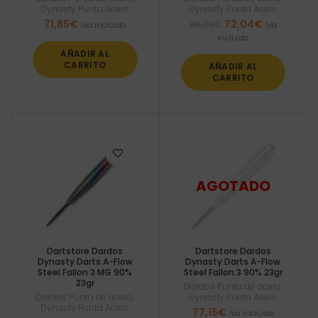
Dynasty Punta Acero
Dynasty Punta Acero
El
El
71,85
€
72,04
€
96,05
€
Iva incluido
Iva
precio
precio
incluido
original
actual
AÑADIR AL
era:
es:
CARRITO
AÑADIR AL
96,05€.
72,04€.
CARRITO
Dartstore Dardos
Dartstore Dardos
Dynasty Darts A-Flow
Dynasty Darts A-Flow
Steel Fallon 3 MG 90%
Steel Fallon 3 90% 23gr
23gr
Dardos Punta de acero
,
Dardos Punta de acero
,
Dynasty Punta Acero
Dynasty Punta Acero
77,15
€
Iva incluido