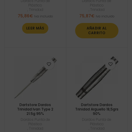
Dardos Punta de
Dardos Punta de
Plástico
Plástico
,
Trinidad
,
Trinidad
75,86
€
75,87
€
Iva incluido
Iva incluido
LEER MÁS
AÑADIR AL
CARRITO
Dartstore Dardos
Dartstore Dardos
Trinidad Ivan Type 2
Trinidad Arguello 18,5grs
21.5g 95%
90%
Dardos Punta de
Dardos Punta de
Plástico
Plástico
,
Trinidad
,
Trinidad