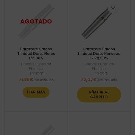
Dartstore Dardos
Dartstore Dardos
Trinidad Darts Flores
Trinidad Darts Norwood
17g 90%
17.2g 90%
Dardos Punta de
Dardos Punta de
Plástico
Plástico
,
Trinidad
,
Trinidad
71,88
€
72,07
€
Iva incluido
Iva incluido
LEER MÁS
AÑADIR AL
CARRITO