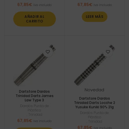
67,85
€
67,85
€
Iva incluido
Iva incluido
AÑADIR AL
LEER MÁS
CARRITO
Novedad
Dartstore Dardos
Trinidad Darts James
Dartstore Dardos
Law Type 3
Trinidad Darts Locche 2
Dardos Punta de
Yusuke Kuniki 90% 21g
Plástico
Dardos Punta de
,
Trinidad
Plástico
67,85
€
Iva incluido
,
Trinidad
67,85
€
Iva incluido