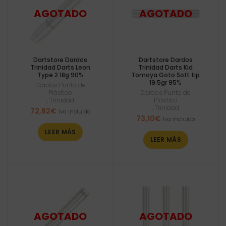
Dartstore Dardos
Dartstore Dardos
Trinidad Darts Leon
Trinidad Darts Kid
Type 2 18g 90%
Tomoya Goto Soft tip
19.5gr 95%
Dardos Punta de
Plástico
Dardos Punta de
,
Trinidad
Plástico
,
Trinidad
72,82
€
Iva incluido
73,10
€
Iva incluido
LEER MÁS
LEER MÁS