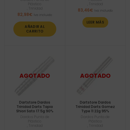
Plástico
,
Trinidad
,
Trinidad
83,46
€
Iva incluido
82,98
€
Iva incluido
LEER MÁS
AÑADIR AL
CARRITO
Dartstore Dardos
Dartstore Dardos
Trinidad Darts Tapia
Trinidad Darts Gomez
Shiori Sato 17.5g 90%
Type 11 22g 95%
Dardos Punta de
Dardos Punta de
Plástico
Plástico
,
Trinidad
,
Trinidad