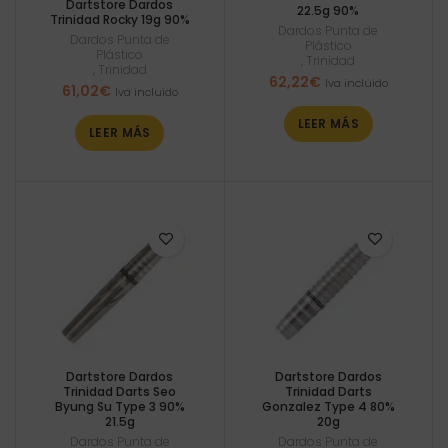
Dartstore Dardos
22.5g 90%
Trinidad Rocky 19g 90%
Dardos Punta de
Dardos Punta de
Plástico
Plástico
,
Trinidad
,
Trinidad
62,22
€
Iva incluido
61,02
€
Iva incluido
LEER MÁS
LEER MÁS
Dartstore Dardos
Dartstore Dardos
Trinidad Darts Seo
Trinidad Darts
Byung Su Type 3 90%
Gonzalez Type 4 80%
21.5g
20g
Dardos Punta de
Dardos Punta de