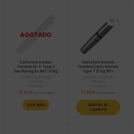
Dartstore Dardos
Dartstore Dardos
Trinidad SE-O Type 2
Trinidad Darts Gomez
Seo Byung Su 90% 21.5g
Type 7 21.5g 95%
Dardos Punta de
Dardos Punta de
Plástico
Plástico
,
Trinidad
,
Trinidad
71,87
€
71,88
€
Iva incluido
Iva incluido
LEER MÁS
AÑADIR AL
CARRITO