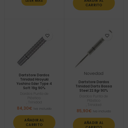
LEER MÁS
AÑADIR AL
CARRITO
Novedad
Dartstore Dardos
Trinidad Hiroyuki
Dartstore Dardos
Yoshino Eder Type 4
Trinidad Darts Bassa
Soft 19g 90%
Steel 22.8gr 90%
Dardos Punta de
Dardos Punta de
Plástico
Plástico
,
Trinidad
,
Trinidad
84,30
€
Iva incluido
85,90
€
Iva incluido
AÑADIR AL
AÑADIR AL
CARRITO
CARRITO