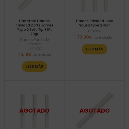
Dartstore Dardos
Dardos Trinidad Jose
Trinidad Darts James
Sousa type 2 18gr
Type 2 Soft Tip 95%
Trinidad
20gr
73,90
€
Iva incluido
Dardos Punta de
Plástico
,
Trinidad
LEER MÁS
73,18
€
Iva incluido
LEER MÁS