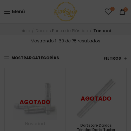
0
0
Menú
Inicio
Dardos Punta de Plástico
Trinidad
Ordenado
Mostrando 1–50 de 75 resultados
por
precio:
MOSTRAR CATEGORÍAS
bajo
FILTROS
a
alto
Novedad
Dartstore Dardos
Trinidad Darts Tucker