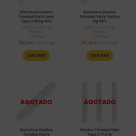
Dartstore Dardos
Dartstore Dardos
Trinidad Darts Leon
Trinidad Darts Yoriboy
Type 3 18.5g 90%
21g 95%
Dardos Punta de
Dardos Punta de
Plástico
Plástico
,
Trinidad
,
Trinidad
78,55
€
80,45
€
Iva incluido
Iva incluido
LEER MÁS
LEER MÁS
Dartstore Dardos
Dardos Trinidad Fidel
Trinidad Darts
Type 2 17,5 gr