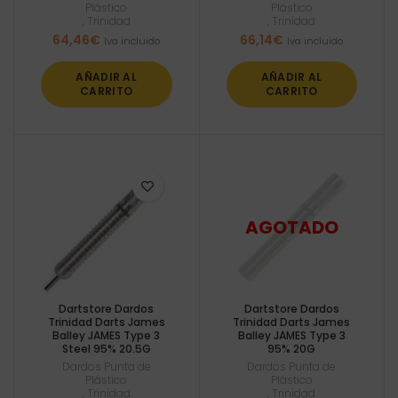
Plástico
Plástico
,
Trinidad
,
Trinidad
64,46
€
66,14
€
Iva incluido
Iva incluido
AÑADIR AL
AÑADIR AL
CARRITO
CARRITO
Dartstore Dardos
Dartstore Dardos
Trinidad Darts James
Trinidad Darts James
BaIley JAMES Type 3
BaIley JAMES Type 3
Steel 95% 20.5G
95% 20G
Dardos Punta de
Dardos Punta de
Plástico
Plástico
,
Trinidad
,
Trinidad