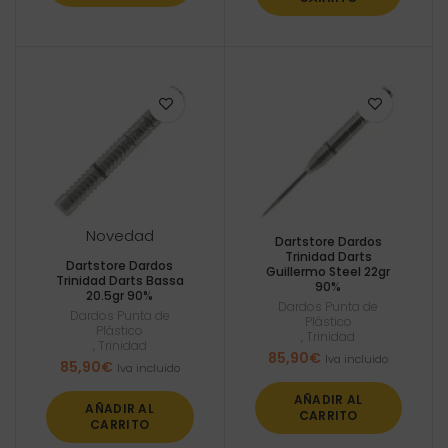
Novedad
Dartstore Dardos
Trinidad Darts
Dartstore Dardos
Guillermo Steel 22gr
Trinidad Darts Bassa
90%
20.5gr 90%
Dardos Punta de
Dardos Punta de
Plástico
Plástico
,
Trinidad
,
Trinidad
85,90
€
Iva incluido
85,90
€
Iva incluido
AÑADIR AL
AÑADIR AL
CARRITO
CARRITO