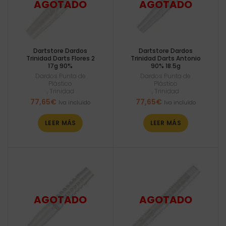
Dartstore Dardos
Dartstore Dardos
Trinidad Darts Flores 2
Trinidad Darts Antonio
17g 90%
90% 18.5g
Dardos Punta de
Dardos Punta de
Plástico
Plástico
,
Trinidad
,
Trinidad
77,65
€
77,65
€
Iva incluido
Iva incluido
LEER MÁS
LEER MÁS