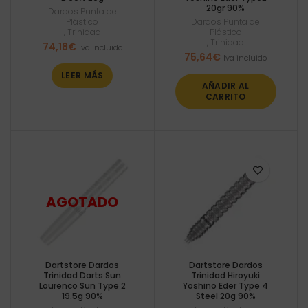
20gr 90%
Dardos Punta de
Plástico
Dardos Punta de
,
Trinidad
Plástico
,
Trinidad
74,18
€
Iva incluido
75,64
€
Iva incluido
LEER MÁS
AÑADIR AL
CARRITO
Dartstore Dardos
Dartstore Dardos
Trinidad Darts Sun
Trinidad Hiroyuki
Lourenco Sun Type 2
Yoshino Eder Type 4
19.5g 90%
Steel 20g 90%