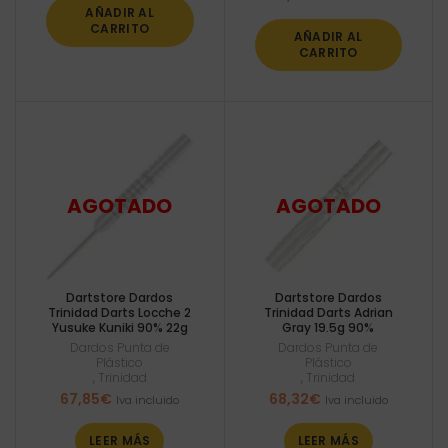
AÑADIR AL
CARRITO
AÑADIR AL
CARRITO
Dartstore Dardos
Dartstore Dardos
Trinidad Darts Locche 2
Trinidad Darts Adrian
Yusuke Kuniki 90% 22g
Gray 19.5g 90%
Dardos Punta de
Dardos Punta de
Plástico
Plástico
,
Trinidad
,
Trinidad
67,85
€
68,32
€
Iva incluido
Iva incluido
LEER MÁS
LEER MÁS