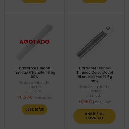
Dartstore Dardos
Dartstore Dardos
Trinidad Chandler 16.5g
Trinidad Darts Medel
90%
Hikaru Kakizaki 19.5g
90%
Dardos Punta de
Plástico
Dardos Punta de
,
Trinidad
Plástico
,
Trinidad
70,27
€
Iva incluido
71,66
€
Iva incluido
LEER MÁS
AÑADIR AL
CARRITO