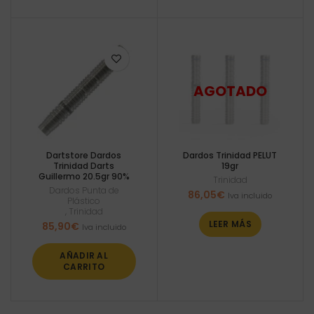
Dartstore Dardos
Dardos Trinidad PELUT
Trinidad Darts
19gr
Guillermo 20.5gr 90%
Trinidad
Dardos Punta de
86,05
€
Iva incluido
Plástico
,
Trinidad
LEER MÁS
85,90
€
Iva incluido
AÑADIR AL
CARRITO