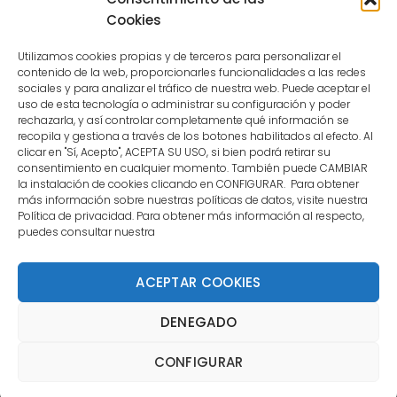
user.
Cookies
Utilizamos cookies propias y de terceros para personalizar el
contenido de la web, proporcionarles funcionalidades a las redes
sociales y para analizar el tráfico de nuestra web. Puede aceptar el
uso de esta tecnología o administrar su configuración y poder
CONTACTO
rechazarla, y así controlar completamente qué información se
recopila y gestiona a través de los botones habilitados al efecto. Al
clicar en "Sí, Acepto", ACEPTA SU USO, si bien podrá retirar su
MENÚ PRINCIPAL
consentimiento en cualquier momento. También puede CAMBIAR
la instalación de cookies clicando en CONFIGURAR. Para obtener
más información sobre nuestras políticas de datos, visite nuestra
Política de privacidad. Para obtener más información al respecto,
MI CUENTA
puedes consultar nuestra
DOCUMENTACIÓN
ACEPTAR COOKIES
DENEGADO
Copyright 2021 DartStore - Todos los derechos
reservados. | La Mejor Tienda de Dardos y Dianas de
CONFIGURAR
Madrid DartStore