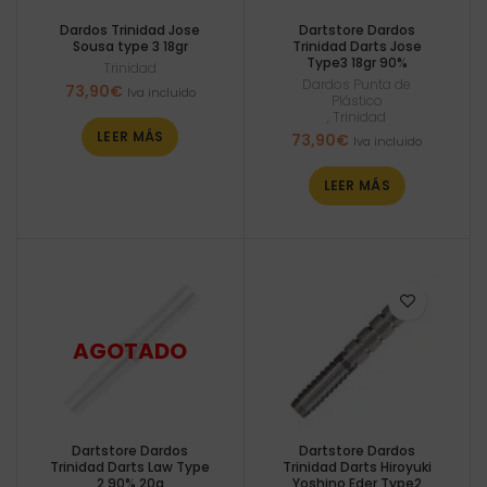
Dardos Trinidad Jose
Dartstore Dardos
Sousa type 3 18gr
Trinidad Darts Jose
Type3 18gr 90%
Trinidad
Dardos Punta de
73,90
€
Iva incluido
Plástico
,
Trinidad
LEER MÁS
73,90
€
Iva incluido
LEER MÁS
Dartstore Dardos
Dartstore Dardos
Trinidad Darts Law Type
Trinidad Darts Hiroyuki
2 90% 20g
Yoshino Eder Type2