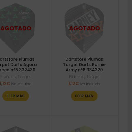
artstore Plumas
Dartstore Plumas
rget Darts Agora
Target Darts Barnie
reen nº6 332430
Army nº6 334320
Plumas
,
Target
Plumas
,
Target
1,12
€
1,12
€
Iva incluido
Iva incluido
LEER MÁS
LEER MÁS