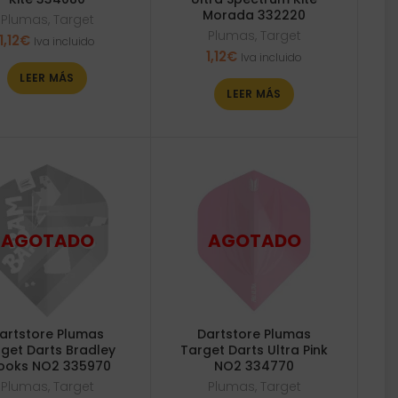
Morada 332220
Plumas
,
Target
Plumas
,
Target
1,12
€
Iva incluido
1,12
€
Iva incluido
LEER MÁS
LEER MÁS
artstore Plumas
Dartstore Plumas
get Darts Bradley
Target Darts Ultra Pink
ooks NO2 335970
NO2 334770
Plumas
,
Target
Plumas
,
Target