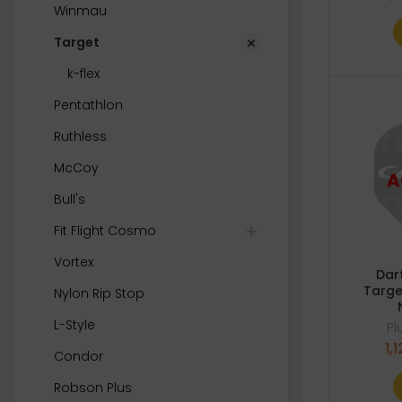
Winmau
Target
k-flex
Pentathlon
Ruthless
McCoy
Bull's
Fit Flight Cosmo
Vortex
Dar
Targe
Nylon Rip Stop
L-Style
P
1,1
Condor
Robson Plus