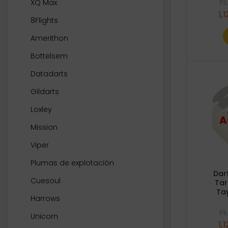
P
XQ Max
1,1
8Flights
Amerithon
Bottelsem
Datadarts
Gildarts
Loxley
Mission
Viper
Plumas de explotación
Dar
Cuesoul
Tar
Ta
Harrows
P
Unicorn
1,1