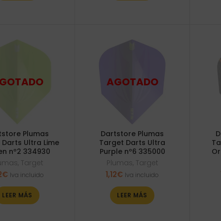
tstore Plumas
Dartstore Plumas
D
 Darts Ultra Lime
Target Darts Ultra
Ta
en nº2 334930
Purple nº6 335000
Or
lumas
,
Target
Plumas
,
Target
2
€
1,12
€
Iva incluido
Iva incluido
LEER MÁS
LEER MÁS