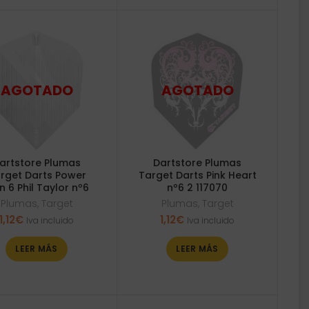
artstore Plumas
Dartstore Plumas
rget Darts Power
Target Darts Pink Heart
 6 Phil Taylor nº6
nº6 2 117070
Plumas
,
Target
Plumas
,
Target
1,12
€
1,12
€
Iva incluido
Iva incluido
LEER MÁS
LEER MÁS