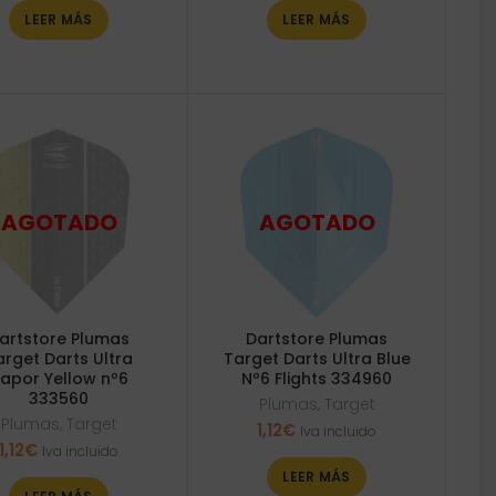
LEER MÁS
LEER MÁS
artstore Plumas
Dartstore Plumas
arget Darts Ultra
Target Darts Ultra Blue
apor Yellow nº6
Nº6 Flights 334960
333560
Plumas
,
Target
Plumas
,
Target
1,12
€
Iva incluido
1,12
€
Iva incluido
LEER MÁS