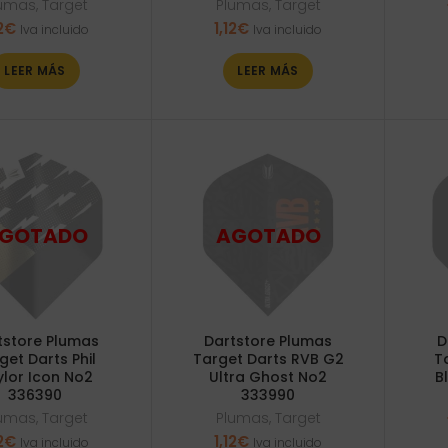
lumas
,
Target
Plumas
,
Target
2
€
1,12
€
Iva incluido
Iva incluido
LEER MÁS
LEER MÁS
tstore Plumas
Dartstore Plumas
D
get Darts Phil
Target Darts RVB G2
T
ylor Icon No2
Ultra Ghost No2
B
336390
333990
lumas
,
Target
Plumas
,
Target
2
€
1,12
€
Iva incluido
Iva incluido