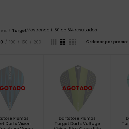
Ordenado
Mostrando 1–50 de 614 resultados
mas
Target
por
precio:
50
100
150
200
bajo
a
alto
tstore Plumas
Dartstore Plumas
D
et Darts Vision
Target Darts Voltage
Tar
 Spectrum Vapor
Vision Ultra Green Kite