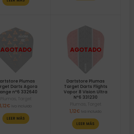
LEER MÁS
artstore Plumas
Dartstore Plumas
rget Darts Agora
Target Darts Flights
ange nº6 332640
Vapor 8 Vision Ultra
Nº6 331230
Plumas
,
Target
Plumas
,
Target
1,12
€
Iva incluido
1,12
€
Iva incluido
LEER MÁS
LEER MÁS