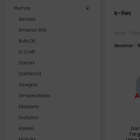
Plumas
k-flex
Aerotex
Amazon R4X
Inicio
Plu
Bulls DE
Mostrar
D-Craft
Dartres
DartWorld
Designa
Dimplex Ribtex
Elkadarts
Evolution
Dar
Karella
Targ
Mckicks
Ultra