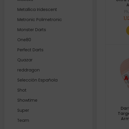
A
Metallica Iridescent
P
1,1
Metronic Polimetronic
Monster Darts
One80
Perfect Darts
Quazar
reddragon
Selección Española
Shot
Showtime
Dar
Super
Targe
Arm
Team