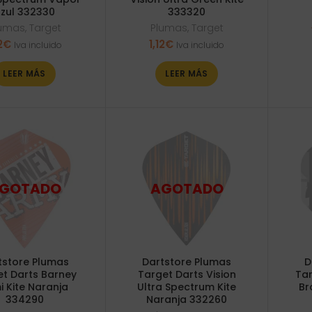
zul 332330
333320
lumas
,
Target
Plumas
,
Target
2
€
1,12
€
Iva incluido
Iva incluido
LEER MÁS
LEER MÁS
tstore Plumas
Dartstore Plumas
D
t Darts Barney
Target Darts Vision
Tar
i Kite Naranja
Ultra Spectrum Kite
Br
334290
Naranja 332260