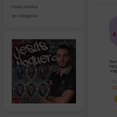
Packs Dardos
Sin Categoria
Dar
Targ
Vap
P
1,1