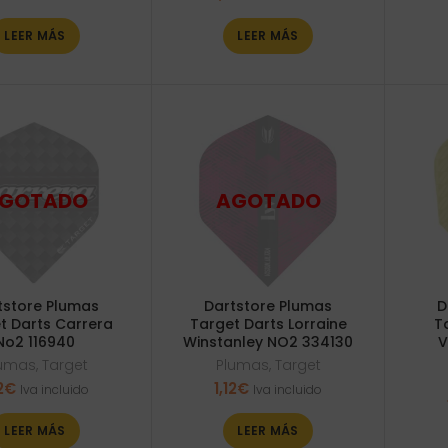
LEER MÁS
LEER MÁS
tstore Plumas
Dartstore Plumas
D
t Darts Carrera
Target Darts Lorraine
T
No2 116940
Winstanley NO2 334130
V
lumas
,
Target
Plumas
,
Target
2
€
1,12
€
Iva incluido
Iva incluido
LEER MÁS
LEER MÁS