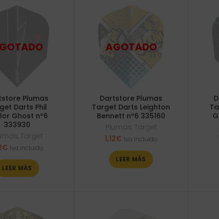
tstore Plumas
Dartstore Plumas
D
get Darts Phil
Target Darts Leighton
Ta
lor Ghost nº6
Bennett nº6 335160
G
333930
Plumas
,
Target
lumas
,
Target
1,12
€
Iva incluido
2
€
Iva incluido
LEER MÁS
LEER MÁS