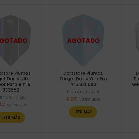
tstore Plumas
Dartstore Plumas
D
et Darts Ultra
Target Darts Orb Pro
Ta
or Purple nº6
nº6 335600
Gen
333550
Plumas
,
Target
lumas
,
Target
1,12
€
Iva incluido
2
€
Iva incluido
LEER MÁS
LEER MÁS