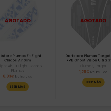
tstore Plumas Fit Flight
Dartstore Plumas Target
Chidori Air Slim
RVB Ghost Vision Ultra 
light Air
,
Fit Flight Cosmo
,
Plumas
,
Target
Plumas
1,29
€
Iva incluido
8,83
€
Iva incluido
LEER MÁS
LEER MÁS