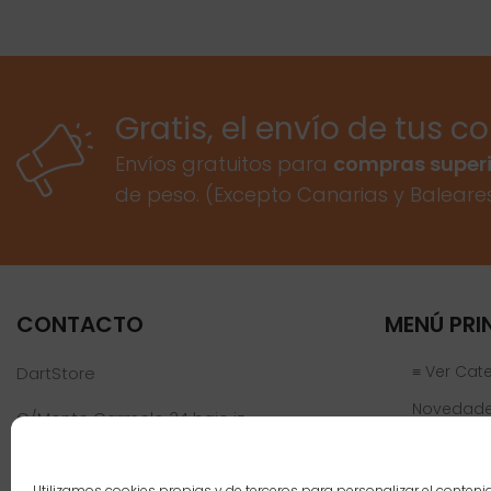
Gratis, el envío de tus c
Envíos gratuitos para
compras superi
de peso. (Excepto Canarias y Baleare
CONTACTO
MENÚ PRI
≡ Ver Cat
DartStore
Novedad
C/Monte Carmelo 34 bajo iz
46019 Valencia
Ofertas
Jugadores
Teléfono:
961 152 301
Utilizamos cookies propias y de terceros para personalizar el conteni