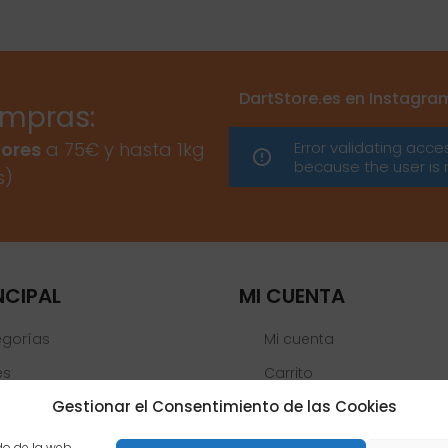
DartStore.es en Instagra
ompras:
Error validating acce
ores
a 75€ y hasta 1kg
because the user is 
s)
NCIPAL
MI CUENTA
egorías
Mi cuenta
es
Carrito
Gestionar el Consentimiento de las Cookies
Lista de deseos
 Oficiales
do de la web,