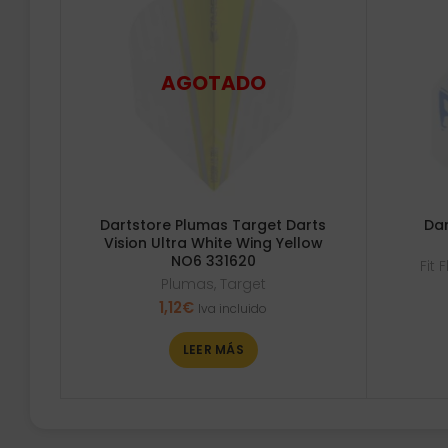
Dartstore Plumas Target Darts
Dar
Vision Ultra White Wing Yellow
NO6 331620
Fit F
Plumas
,
Target
1,12
€
Iva incluido
LEER MÁS