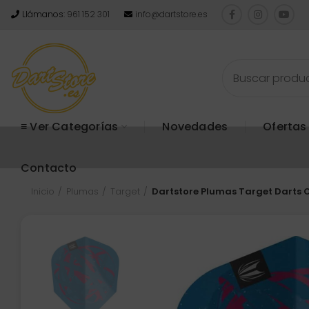
Llámanos:
961 152 301
info@dartstore.es
≡ Ver Categorías
Novedades
Ofertas
Contacto
Inicio
Plumas
Target
Dartstore Plumas Target Darts 