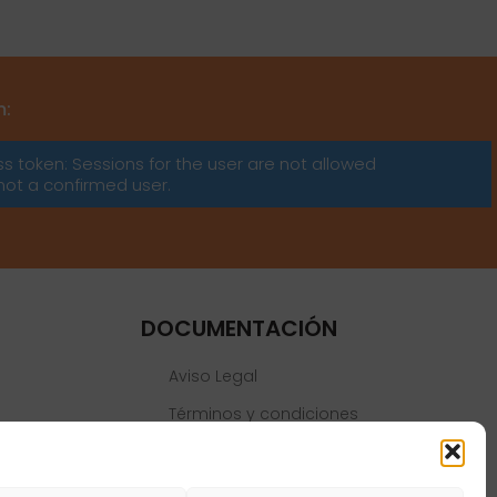
m:
ss token: Sessions for the user are not allowed
not a confirmed user.
DOCUMENTACIÓN
Aviso Legal
Términos y condiciones
Política de privacidad
Política de cookies