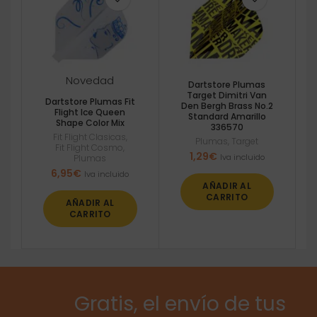
Novedad
Dartstore Plumas
Target Dimitri Van
Dartstore Plumas Fit
Den Bergh Brass No.2
Flight Ice Queen
Standard Amarillo
Shape Color Mix
336570
Fit Flight Clasicas
,
Plumas
,
Target
Fit Flight Cosmo
,
1,29
€
Iva incluido
Plumas
6,95
€
Iva incluido
AÑADIR AL
CARRITO
AÑADIR AL
CARRITO
Gratis, el envío de tus