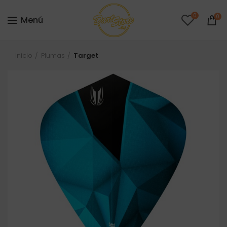
0
0
Menú
Inicio
Plumas
Target