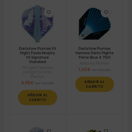
Dartstore Plumas Fit
Dartstore Plumas
Flight Paula Murphy
Harrows Darts Flights
V3 Signature
Prime Blue 4 7501
Standard
Harrows
,
Plumas
Fit Flight Clasicas
,
1,00
€
Iva incluido
Fit Flight Cosmo
,
Plumas
AÑADIR AL
6,95
€
Iva incluido
CARRITO
AÑADIR AL
CARRITO