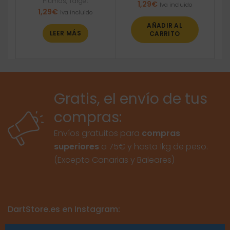
Plumas
,
Target
1,29
€
Iva incluido
1,29
€
Iva incluido
AÑADIR AL
LEER MÁS
CARRITO
Gratis, el envío de tus
compras:
Envíos gratuitos para
compras
superiores
a 75€ y hasta 1kg de peso.
(Excepto Canarias y Baleares)
DartStore.es en Instagram: