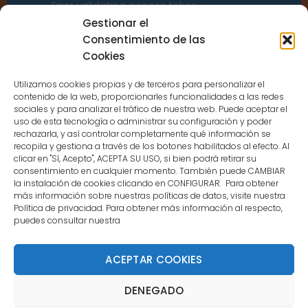
Error validating access token:
Sessions for the user are not allowed
Gestionar el
because the user is not a confirmed
Consentimiento de las
user.
Cookies
Utilizamos cookies propias y de terceros para personalizar el
contenido de la web, proporcionarles funcionalidades a las redes
sociales y para analizar el tráfico de nuestra web. Puede aceptar el
uso de esta tecnología o administrar su configuración y poder
CONTACTO
rechazarla, y así controlar completamente qué información se
recopila y gestiona a través de los botones habilitados al efecto. Al
clicar en "Sí, Acepto", ACEPTA SU USO, si bien podrá retirar su
MENÚ PRINCIPAL
consentimiento en cualquier momento. También puede CAMBIAR
la instalación de cookies clicando en CONFIGURAR. Para obtener
más información sobre nuestras políticas de datos, visite nuestra
Política de privacidad. Para obtener más información al respecto,
MI CUENTA
puedes consultar nuestra
DOCUMENTACIÓN
ACEPTAR COOKIES
DENEGADO