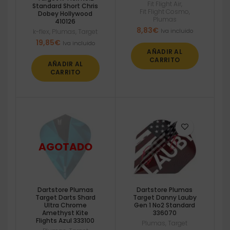
Fit Flight Air
,
Standard Short Chris
Fit Flight Cosmo
,
Dobey Hollywood
Plumas
410126
8,83
€
Iva incluido
k-flex
,
Plumas
,
Target
19,85
€
Iva incluido
AÑADIR AL
CARRITO
AÑADIR AL
CARRITO
Dartstore Plumas
Dartstore Plumas
Target Darts Shard
Target Danny Lauby
Ultra Chrome
Gen 1 No2 Standard
Amethyst Kite
336070
Flights Azul 333100
Plumas
,
Target