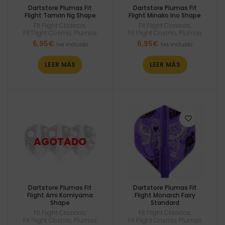
Dartstore Plumas Fit
Dartstore Plumas Fit
Flight Tamrin Ng Shape
Flight Minako Ino Shape
Fit Flight Clasicas
,
Fit Flight Clasicas
,
Fit Flight Cosmo
,
Plumas
Fit Flight Cosmo
,
Plumas
6,95
€
6,95
€
Iva incluido
Iva incluido
LEER MÁS
LEER MÁS
Dartstore Plumas Fit
Dartstore Plumas Fit
Flight Ami Komiyama
Flight Monarch Fairy
Shape
Standard
Fit Flight Clasicas
,
Fit Flight Clasicas
,
Fit Flight Cosmo
,
Plumas
Fit Flight Cosmo
,
Plumas