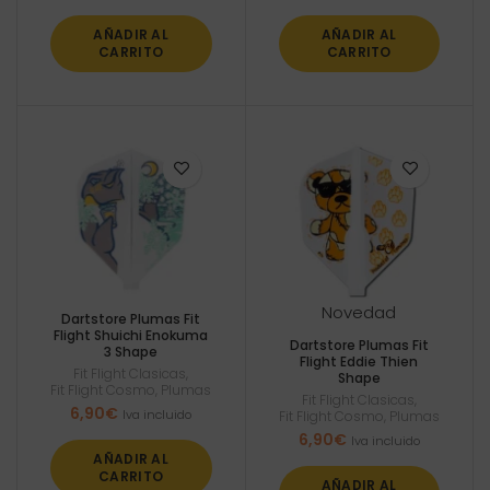
AÑADIR AL
AÑADIR AL
CARRITO
CARRITO
Novedad
Dartstore Plumas Fit
Flight Shuichi Enokuma
Dartstore Plumas Fit
3 Shape
Flight Eddie Thien
Fit Flight Clasicas
,
Shape
Fit Flight Cosmo
,
Plumas
Fit Flight Clasicas
,
6,90
€
Iva incluido
Fit Flight Cosmo
,
Plumas
6,90
€
Iva incluido
AÑADIR AL
CARRITO
AÑADIR AL