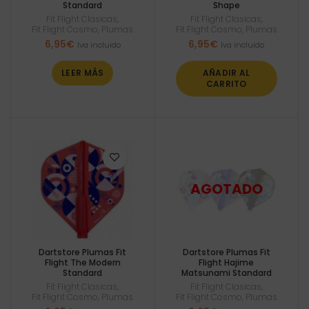
Standard
Shape
Fit Flight Clasicas
,
Fit Flight Clasicas
,
Fit Flight Cosmo
,
Plumas
Fit Flight Cosmo
,
Plumas
6,95
€
6,95
€
Iva incluido
Iva incluido
LEER MÁS
AÑADIR AL
CARRITO
Dartstore Plumas Fit
Dartstore Plumas Fit
Flight The Modern
Flight Hajime
Standard
Matsunami Standard
Fit Flight Clasicas
,
Fit Flight Clasicas
,
Fit Flight Cosmo
,
Plumas
Fit Flight Cosmo
,
Plumas