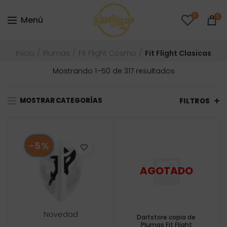
0
0
Menú
Inicio
Plumas
Fit Flight Cosmo
Fit Flight Clasicas
Ordenado
Mostrando 1–50 de 317 resultados
por
precio:
MOSTRAR CATEGORÍAS
bajo
FILTROS
a
alto
-5%
Novedad
Dartstore copia de
Plumas Fit Flight