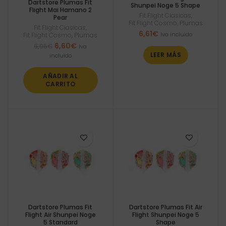
Dartstore Plumas Fit
Shunpei Noge 5 Shape
Flight Mai Hamano 2
Fit Flight Clasicas
,
Pear
Fit Flight Cosmo
,
Plumas
Fit Flight Clasicas
,
6,61
€
Iva incluido
Fit Flight Cosmo
,
Plumas
El
El
6,60
€
6,95
€
Iva
precio
precio
LEER MÁS
incluido
original
actual
era:
es:
AÑADIR AL
6,95€.
6,60€.
CARRITO
Dartstore Plumas Fit
Dartstore Plumas Fit Air
Flight Air Shunpei Noge
Flight Shunpei Noge 5
5 Standard
Shape