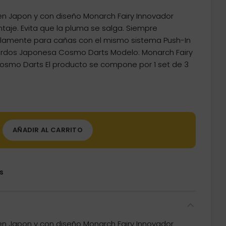
s en Japon y con diseño Monarch Fairy Innovador
taje. Evita que la pluma se salga. Siempre
solamente para cañas con el mismo sistema Push-In
dardos Japonesa Cosmo Darts Modelo: Monarch Fairy
osmo Darts El producto se compone por 1 set de 3
AÑADIR AL CARRITO
s
s en Japon y con diseño Monarch Fairy Innovador