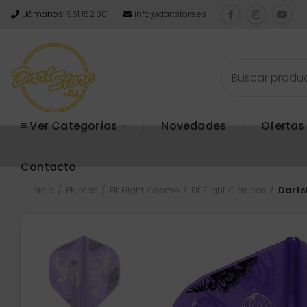
Llámanos:
961 152 301
info@dartstore.es
≡ Ver Categorías
Novedades
Ofertas
Contacto
Inicio
Plumas
Fit Flight Cosmo
Fit Flight Clasicas
Darts