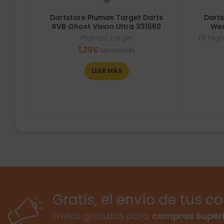
Dartstore Plumas Target Darts
Darts
RVB Ghost Vision Ultra 331560
Wes
Plumas
,
Target
Fit Fli
1,29
€
Iva incluido
LEER MÁS
Gratis, el envío de tus c
Envíos gratuitos para
compras superi