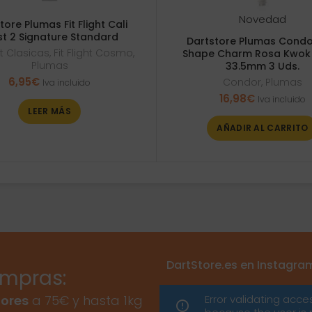
Novedad
tore Plumas Fit Flight Cali
t 2 Signature Standard
Dartstore Plumas Condo
ght Clasicas
,
Fit Flight Cosmo
,
Shape Charm Rosa Kwok 
Plumas
33.5mm 3 Uds.
6,95
€
Condor
,
Plumas
Iva incluido
16,98
€
Iva incluido
LEER MÁS
AÑADIR AL CARRITO
DartStore.es en Instagra
ompras:
Error validating acce
ores
a 75€ y hasta 1kg