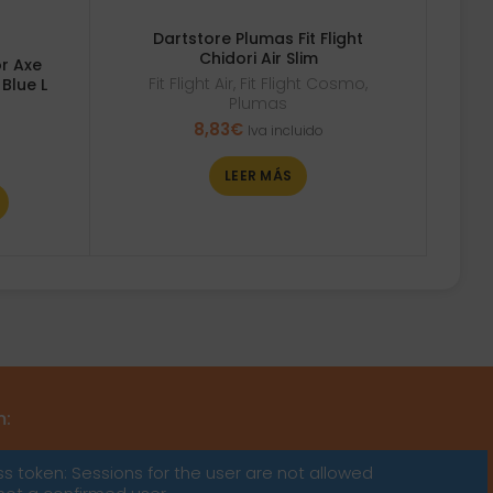
Dartstore Plumas Fit Flight
Chidori Air Slim
r Axe
Fit Flight Air
,
Fit Flight Cosmo
,
Blue L
Plumas
8,83
€
Iva incluido
LEER MÁS
m:
ss token: Sessions for the user are not allowed