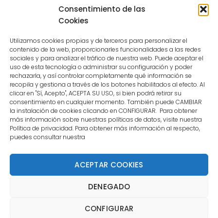
because the user is not a confirmed
Consentimiento de las
user.
Cookies
Utilizamos cookies propias y de terceros para personalizar el
contenido de la web, proporcionarles funcionalidades a las redes
sociales y para analizar el tráfico de nuestra web. Puede aceptar el
uso de esta tecnología o administrar su configuración y poder
CONTACTO
rechazarla, y así controlar completamente qué información se
recopila y gestiona a través de los botones habilitados al efecto. Al
clicar en "Sí, Acepto", ACEPTA SU USO, si bien podrá retirar su
MENÚ PRINCIPAL
consentimiento en cualquier momento. También puede CAMBIAR
la instalación de cookies clicando en CONFIGURAR. Para obtener
más información sobre nuestras políticas de datos, visite nuestra
Política de privacidad. Para obtener más información al respecto,
MI CUENTA
puedes consultar nuestra
DOCUMENTACIÓN
ACEPTAR COOKIES
DENEGADO
Copyright 2021 DartStore - Todos los derechos
CONFIGURAR
reservados. | La Mejor Tienda de Dardos y Dianas de
Madrid DartStore