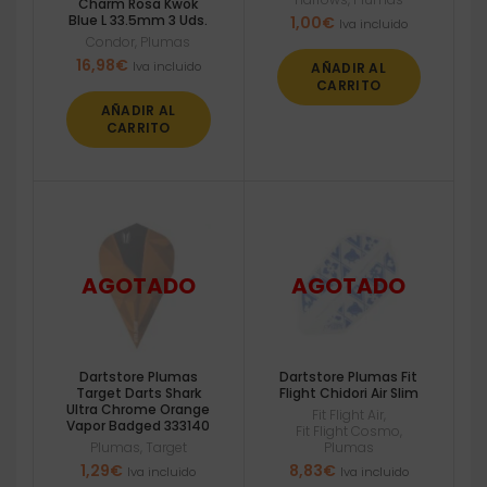
Charm Rosa Kwok
Blue L 33.5mm 3 Uds.
1,00
€
Iva incluido
Condor
,
Plumas
16,98
€
Iva incluido
AÑADIR AL
CARRITO
AÑADIR AL
CARRITO
Dartstore Plumas
Dartstore Plumas Fit
Target Darts Shark
Flight Chidori Air Slim
Ultra Chrome Orange
Fit Flight Air
,
Vapor Badged 333140
Fit Flight Cosmo
,
Plumas
,
Target
Plumas
1,29
€
8,83
€
Iva incluido
Iva incluido