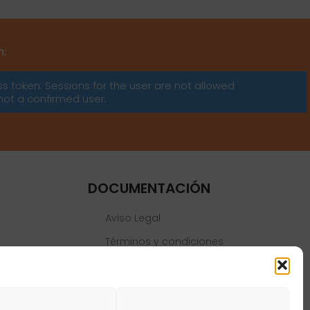
m:
ss token: Sessions for the user are not allowed
not a confirmed user.
DOCUMENTACIÓN
Aviso Legal
Términos y condiciones
Política de privacidad
Política de cookies