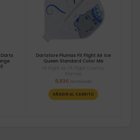
 Darts
Dartstore Plumas Fit Flight Air Ice
ange
Queen Standard Color Mix
40
Fit Flight Air
,
Fit Flight Cosmo
,
Plumas
8,83
€
Iva incluido
AÑADIR AL CARRITO