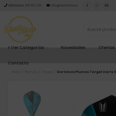
Llámanos:
961 152 301
info@dartstore.es
≡ Ver Categorías
Novedades
Ofertas
Contacto
Inicio
Plumas
Target
Dartstore Plumas Target Darts 