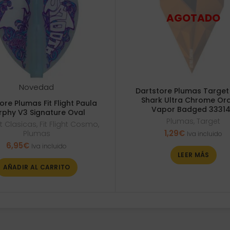
Novedad
Dartstore Plumas Target
Shark Ultra Chrome Or
ore Plumas Fit Flight Paula
Vapor Badged 3331
rphy V3 Signature Oval
Plumas
,
Target
ght Clasicas
,
Fit Flight Cosmo
,
1,29
€
Plumas
Iva incluido
6,95
€
Iva incluido
LEER MÁS
AÑADIR AL CARRITO