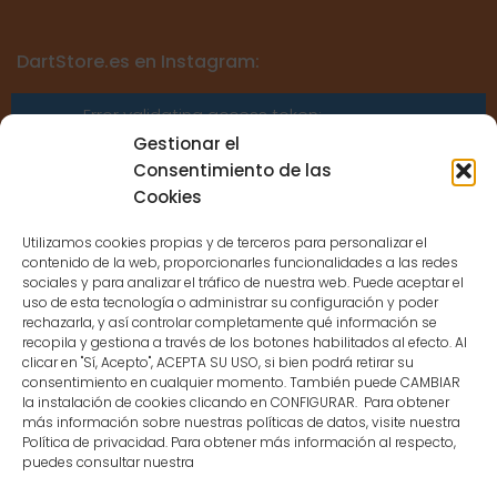
DartStore.es en Instagram:
Error validating access token:
Sessions for the user are not allowed
Gestionar el
because the user is not a confirmed
Consentimiento de las
user.
Cookies
Utilizamos cookies propias y de terceros para personalizar el
contenido de la web, proporcionarles funcionalidades a las redes
sociales y para analizar el tráfico de nuestra web. Puede aceptar el
uso de esta tecnología o administrar su configuración y poder
CONTACTO
rechazarla, y así controlar completamente qué información se
recopila y gestiona a través de los botones habilitados al efecto. Al
clicar en "Sí, Acepto", ACEPTA SU USO, si bien podrá retirar su
MENÚ PRINCIPAL
consentimiento en cualquier momento. También puede CAMBIAR
la instalación de cookies clicando en CONFIGURAR. Para obtener
más información sobre nuestras políticas de datos, visite nuestra
Política de privacidad. Para obtener más información al respecto,
MI CUENTA
puedes consultar nuestra