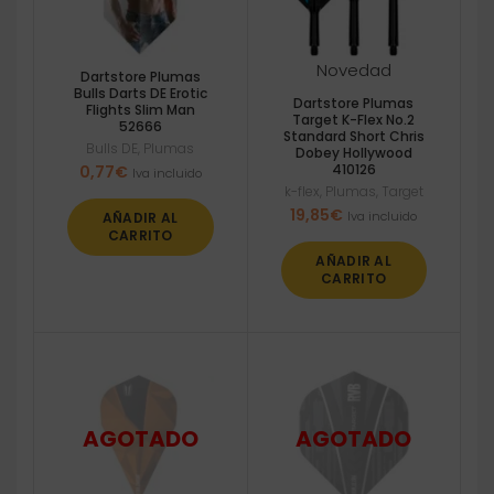
Novedad
Dartstore Plumas
Bulls Darts DE Erotic
Dartstore Plumas
Flights Slim Man
Target K-Flex No.2
52666
Standard Short Chris
Bulls DE
,
Plumas
Dobey Hollywood
410126
0,77
€
Iva incluido
k-flex
,
Plumas
,
Target
19,85
€
Iva incluido
AÑADIR AL
CARRITO
AÑADIR AL
CARRITO