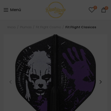
0
0
Menú
Inicio
Plumas
Fit Flight Cosmo
Fit Flight Clasicas