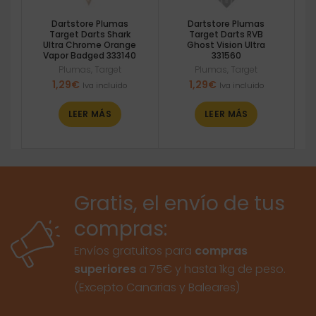
Dartstore Plumas
Dartstore Plumas
Target Darts Shark
Target Darts RVB
Ultra Chrome Orange
Ghost Vision Ultra
Vapor Badged 333140
331560
Plumas
,
Target
Plumas
,
Target
1,29
€
1,29
€
Iva incluido
Iva incluido
LEER MÁS
LEER MÁS
Gratis, el envío de tus
compras:
Envíos gratuitos para
compras
superiores
a 75€ y hasta 1kg de peso.
(Excepto Canarias y Baleares)