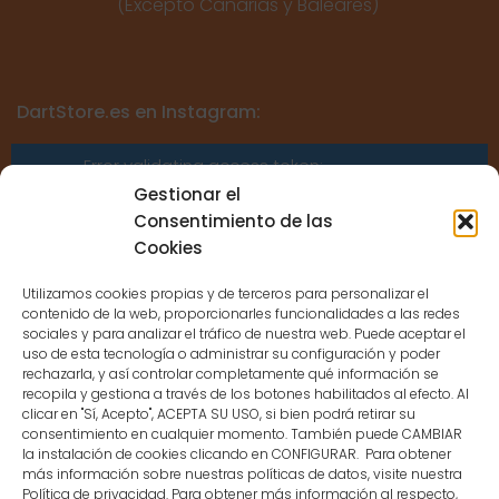
(Excepto Canarias y Baleares)
DartStore.es en Instagram:
Error validating access token:
Sessions for the user are not allowed
Gestionar el
because the user is not a confirmed
Consentimiento de las
user.
Cookies
Utilizamos cookies propias y de terceros para personalizar el
contenido de la web, proporcionarles funcionalidades a las redes
sociales y para analizar el tráfico de nuestra web. Puede aceptar el
uso de esta tecnología o administrar su configuración y poder
CONTACTO
rechazarla, y así controlar completamente qué información se
recopila y gestiona a través de los botones habilitados al efecto. Al
clicar en "Sí, Acepto", ACEPTA SU USO, si bien podrá retirar su
MENÚ PRINCIPAL
consentimiento en cualquier momento. También puede CAMBIAR
la instalación de cookies clicando en CONFIGURAR. Para obtener
más información sobre nuestras políticas de datos, visite nuestra
Política de privacidad. Para obtener más información al respecto,