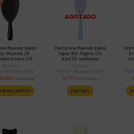
ore Plumas Aleta
Dartstore Plumas Aleta
Dart
rp Shooter 25
Viper Bar Flights 1/4
Ec
ades Rosca 1/4
Azul 25 unidades
Un
Plumas
,
Plumas
,
 de explotación
Plumas de explotación
Plu
El
El
5,28
€
5,77
€
Iva incluido
Iva incluido
precio
precio
original
actual
DIR AL CARRITO
LEER MÁS
A
era:
es:
6,00€.
5,28€.