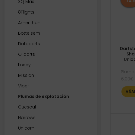
XQ Max
8Flights
Amerithon
Bottelsem
Datadarts
Dartst
Sha
Gildarts
Unid
Loxley
Plumas
Mission
6,00
€
Viper
AÑA
Plumas de explotación
Cuesoul
Harrows
Unicorn