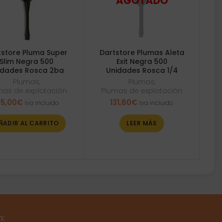
tstore Pluma Super
Dartstore Plumas Aleta
Slim Negra 500
Exit Negra 500
idades Rosca 2ba
Unidades Rosca 1/4
Plumas
,
Plumas
,
mas de explotación
Plumas de explotación
25,00
€
131,60
€
Iva incluido
Iva incluido
ÑADIR AL CARRITO
LEER MÁS
m: