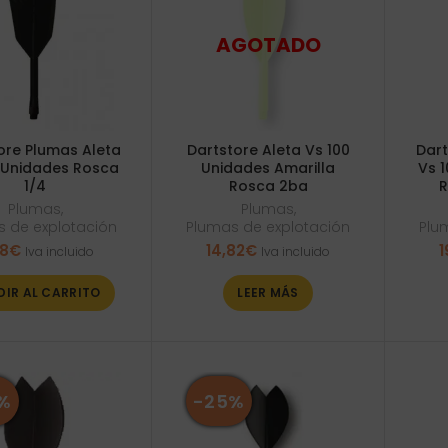
ore Plumas Aleta
Dartstore Aleta Vs 100
Dart
5 Unidades Rosca
Unidades Amarilla
Vs 
1/4
Rosca 2ba
R
Plumas
,
Plumas
,
 de explotación
Plumas de explotación
Plu
58
€
14,82
€
1
Iva incluido
Iva incluido
DIR AL CARRITO
LEER MÁS
%
-25%