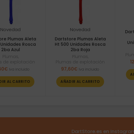
Novedad
Novedad
Dar
ore Plumas Aleta
Dartstore Plumas Aleta
Un
 Unidades Rosca
Ht 500 Unidades Rosca
2ba Azul
2ba Roja
Plu
Plumas
,
Plumas
,
1
 de explotación
Plumas de explotación
60
€
97,60
€
Iva incluido
Iva incluido
A
DIR AL CARRITO
AÑADIR AL CARRITO
DartStore.es en Instagra