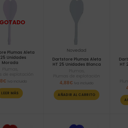
Novedad
ore Plumas Aleta
 25 Unidades
Dartstore Plumas Aleta
Dart
Morada
HT 25 Unidades Blanca
HT 
Plumas
,
Plumas
,
 de explotación
Plumas de explotación
88
€
Plu
Iva incluido
4,88
€
Iva incluido
LEER MÁS
AÑADIR AL CARRITO
A