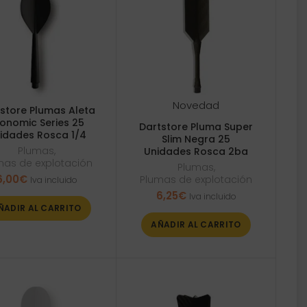
Novedad
store Plumas Aleta
onomic Series 25
Dartstore Pluma Super
idades Rosca 1/4
Slim Negra 25
Plumas
,
Unidades Rosca 2ba
mas de explotación
Plumas
,
6,00
€
Plumas de explotación
Iva incluido
6,25
€
Iva incluido
ÑADIR AL CARRITO
AÑADIR AL CARRITO