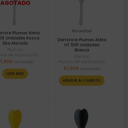
Novedad
store Plumas Aleta
500 Unidades Rosca
Dartstore Plumas Aleta
2ba Morado
HT 500 Unidades
Plumas
,
Blanca
mas de explotación
Plumas
,
7,60
€
Plumas de explotación
Iva incluido
97,60
€
Iva incluido
LEER MÁS
AÑADIR AL CARRITO