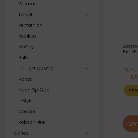
Winmau
Target
Pentathlon
Ruthless
Dartst
McCoy
Exit 2
Bull's
Fit Flight Cosmo
Plumas
6,
Vortex
Nylon Rip Stop
AÑA
L-Style
Condor
Robson Plus
-25
Cañas