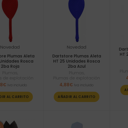
Novedad
Novedad
Dart
HT 
ore Plumas Aleta
Dartstore Plumas Aleta
 Unidades Rosca
HT 25 Unidades Rosca
2ba Roja
2ba Azul
Plu
Plumas
,
Plumas
,
 de explotación
Plumas de explotación
88
€
4,88
€
Iva incluido
Iva incluido
A
DIR AL CARRITO
AÑADIR AL CARRITO
%