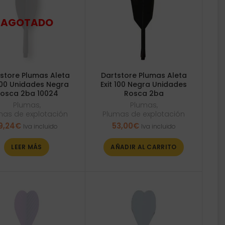
store Plumas Aleta
Dartstore Plumas Aleta
100 Unidades Negra
Exit 100 Negra Unidades
osca 2ba 10024
Rosca 2ba
Plumas
,
Plumas
,
mas de explotación
Plumas de explotación
9,24
€
53,00
€
Iva incluido
Iva incluido
LEER MÁS
AÑADIR AL CARRITO