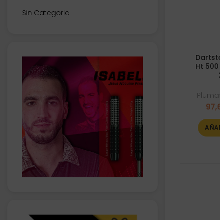
Sin Categoria
Dartst
Ht 500
Plumas
97,
AÑA