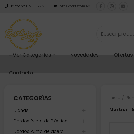
Llámanos:
961 152 301
info@dartstore.es
≡ Ver Categorías
Novedades
Ofertas
Contacto
CATEGORÍAS
Inicio
Plu
Mostrar
Dianas
Dardos Punta de Plástico
Dardos Punta de acero