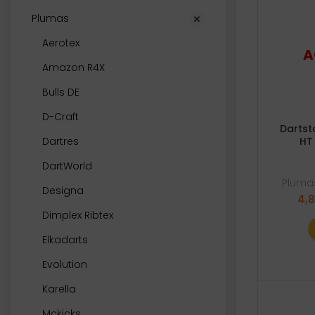
Plumas
Aerotex
Amazon R4X
Bulls DE
D-Craft
Dartst
Dartres
HT
DartWorld
Plumas
Designa
4,
Dimplex Ribtex
Elkadarts
Evolution
Karella
Mckicks