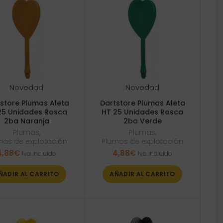
Novedad
Novedad
store Plumas Aleta
Dartstore Plumas Aleta
25 Unidades Rosca
HT 25 Unidades Rosca
2ba Naranja
2ba Verde
Plumas
,
Plumas
,
mas de explotación
Plumas de explotación
4,88
€
4,88
€
Iva incluido
Iva incluido
ÑADIR AL CARRITO
AÑADIR AL CARRITO