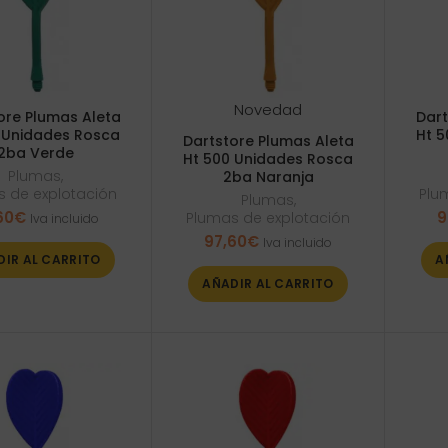
Novedad
ore Plumas Aleta
Dart
 Unidades Rosca
Ht 
Dartstore Plumas Aleta
2ba Verde
Ht 500 Unidades Rosca
Plumas
,
2ba Naranja
 de explotación
Plu
Plumas
,
60
€
9
Plumas de explotación
Iva incluido
97,60
€
Iva incluido
DIR AL CARRITO
A
AÑADIR AL CARRITO