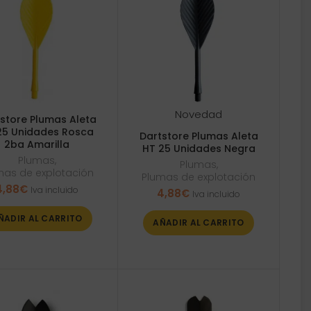
Novedad
store Plumas Aleta
25 Unidades Rosca
Dartstore Plumas Aleta
2ba Amarilla
HT 25 Unidades Negra
Plumas
,
Plumas
,
mas de explotación
Plumas de explotación
4,88
€
Iva incluido
4,88
€
Iva incluido
ÑADIR AL CARRITO
AÑADIR AL CARRITO