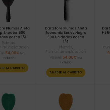
ore Plumas Aleta
Dartstore Plumas Aleta
Dart
p Shooter 500
Economic Series Negro
Ht 
ades Rosca 1/4
500 Unidades Rosca
1/4
Plumas
,
 de explotación
Plumas
,
Plu
Plumas de explotación
El
El
54,00
€
9
0
€
Iva
El
El
precio
precio
54,00
€
72,00
€
Iva
incluido
precio
precio
original
actual
incluido
original
actual
era:
es:
DIR AL CARRITO
era:
es:
72,00€.
54,00€.
AÑADIR AL CARRITO
72,00€.
54,00€.