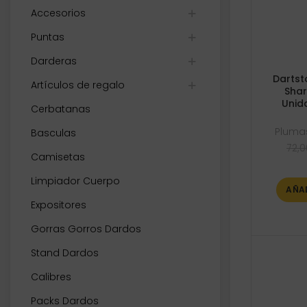
Accesorios
Puntas
Darderas
Dartst
Artículos de regalo
Shar
Unid
Cerbatanas
Plumas
Basculas
72,0
Camisetas
Limpiador Cuerpo
AÑA
Expositores
Gorras Gorros Dardos
Stand Dardos
Calibres
Packs Dardos