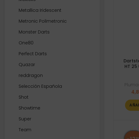
Metallica Iridescent
Metronic Polimetronic
Monster Darts
One80
Perfect Darts
Dartst
Quazar
HT 25
reddragon
Plumas
Selección Española
4,
Shot
AÑA
Showtime
Super
Team
-12