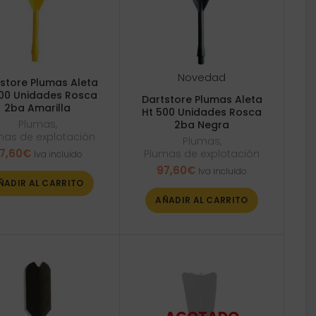
Novedad
store Plumas Aleta
500 Unidades Rosca
Dartstore Plumas Aleta
2ba Amarilla
Ht 500 Unidades Rosca
Plumas
,
2ba Negra
mas de explotación
Plumas
,
7,60
€
Plumas de explotación
Iva incluido
97,60
€
Iva incluido
ÑADIR AL CARRITO
AÑADIR AL CARRITO