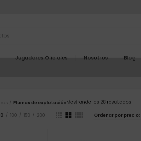
Jugadores Oficiales
Nosotros
Blog
Ord
Mostrando los 28 resultados
mas
Plumas de explotación
por
prec
50
100
150
200
baj
a
alto