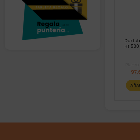
Dartst
Ht 500
Plumas
97,
AÑA