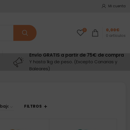
Mi cuenta
0,00
€
0
0
artículos
Envío GRATIS a partir de 75€ de compra
Y hasta 1kg de peso. (Excepto Canarias y
Baleares)
enado
io:
FILTROS
o