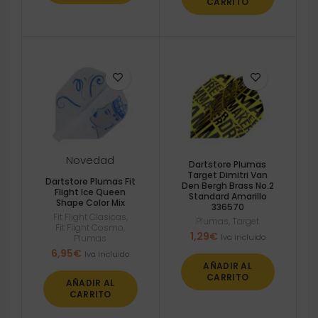
CARRITO
Novedad
Dartstore Plumas
Target Dimitri Van
Dartstore Plumas Fit
Den Bergh Brass No.2
Flight Ice Queen
Standard Amarillo
Shape Color Mix
336570
Fit Flight Clasicas
,
Plumas
,
Target
Fit Flight Cosmo
,
1,29
€
Iva incluido
Plumas
6,95
€
Iva incluido
AÑADIR AL
CARRITO
AÑADIR AL
CARRITO