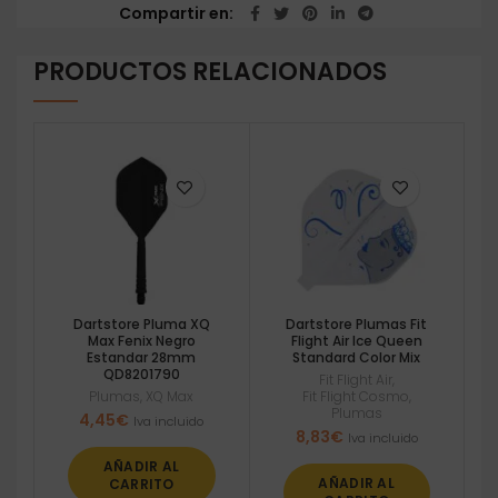
Compartir en
PRODUCTOS RELACIONADOS
Dartstore Pluma XQ
Dartstore Plumas Fit
Max Fenix Negro
Flight Air Ice Queen
Estandar 28mm
Standard Color Mix
QD8201790
Fit Flight Air
,
Plumas
,
XQ Max
Fit Flight Cosmo
,
Plumas
4,45
€
Iva incluido
8,83
€
Iva incluido
AÑADIR AL
AÑADIR AL
CARRITO