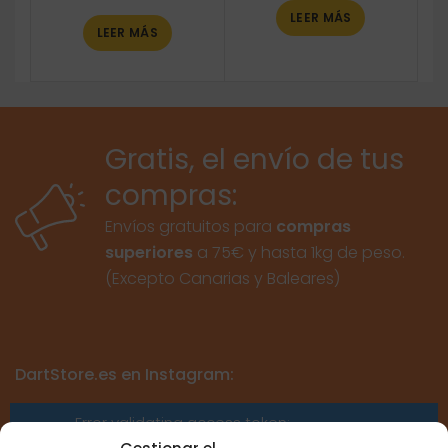
LEER MÁS
LEER MÁS
Gratis, el envío de tus
compras:
Envíos gratuitos para
compras
superiores
a 75€ y hasta 1kg de peso.
(Excepto Canarias y Baleares)
DartStore.es en Instagram:
Error validating access token:
Sessions for the user are not allowed