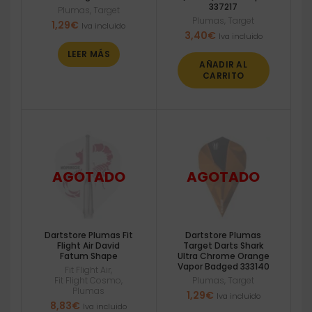
337217
Plumas
,
Target
Plumas
,
Target
1,29
€
Iva incluido
3,40
€
Iva incluido
LEER MÁS
AÑADIR AL
CARRITO
Dartstore Plumas Fit
Dartstore Plumas
Flight Air David
Target Darts Shark
Fatum Shape
Ultra Chrome Orange
Vapor Badged 333140
Fit Flight Air
,
Fit Flight Cosmo
,
Plumas
,
Target
Plumas
1,29
€
Iva incluido
8,83
€
Iva incluido