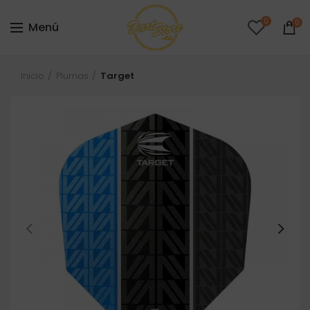
0
0
Menú
Inicio
Plumas
Target