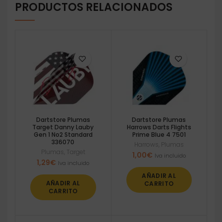
PRODUCTOS RELACIONADOS
Dartstore Plumas
Dartstore Plumas
Target Danny Lauby
Harrows Darts Flights
Gen 1 No2 Standard
Prime Blue 4 7501
336070
Harrows
,
Plumas
Plumas
,
Target
1,00
€
Iva incluido
1,29
€
Iva incluido
AÑADIR AL
AÑADIR AL
CARRITO
CARRITO