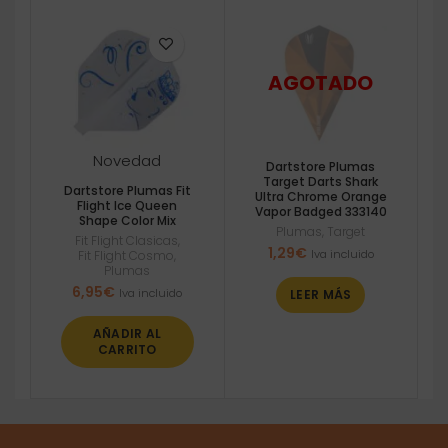
Novedad
Dartstore Plumas
Target Darts Shark
Dartstore Plumas Fit
Ultra Chrome Orange
Flight Ice Queen
Vapor Badged 333140
Shape Color Mix
Plumas
,
Target
Fit Flight Clasicas
,
1,29
€
Iva incluido
Fit Flight Cosmo
,
Plumas
6,95
€
Iva incluido
LEER MÁS
AÑADIR AL
CARRITO