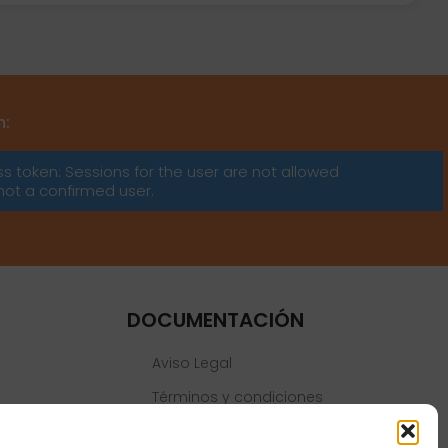
m:
ss token: Sessions for the user are not allowed
not a confirmed user.
DOCUMENTACIÓN
Aviso Legal
Términos y condiciones
Política de privacidad