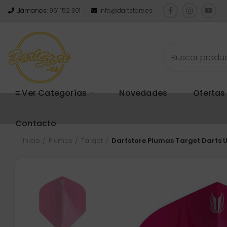
Llámanos:
961 152 301
info@dartstore.es
≡ Ver Categorías
Novedades
Ofertas
Contacto
Inicio
Plumas
Target
Dartstore Plumas Target Darts U