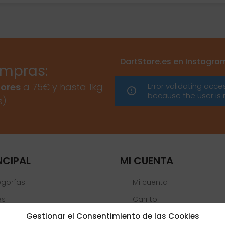
DartStore.es en Instagra
ompras:
Error validating acce
ores
a 75€ y hasta 1kg
because the user is 
s)
NCIPAL
MI CUENTA
egorías
Mi cuenta
es
Carrito
Gestionar el Consentimiento de las Cookies
Lista de deseos