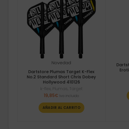
Novedad
Darts
Erot
Dartstore Plumas Target K-Flex
No.2 Standard Short Chris Dobey
Hollywood 410126
k-flex
,
Plumas
,
Target
19,85
€
Iva incluido
AÑADIR AL CARRITO