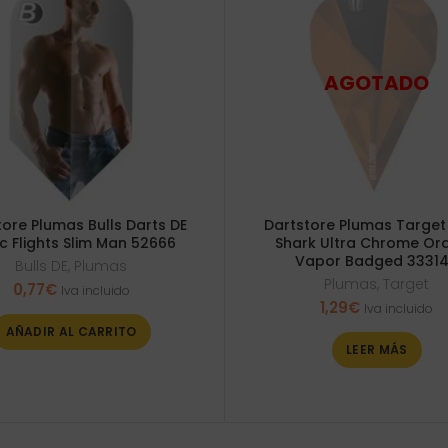
tore Plumas Bulls Darts DE
Dartstore Plumas Target
ic Flights Slim Man 52666
Shark Ultra Chrome Or
Vapor Badged 3331
Bulls DE
,
Plumas
Plumas
,
Target
0,77
€
Iva incluido
1,29
€
Iva incluido
AÑADIR AL CARRITO
LEER MÁS