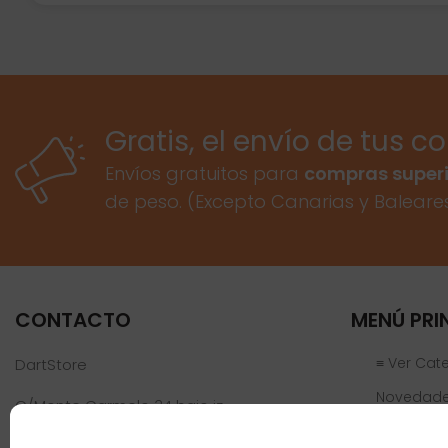
Gratis, el envío de tus c
Envíos gratuitos para
compras superi
de peso. (Excepto Canarias y Baleare
CONTACTO
MENÚ PRI
≡ Ver Cat
DartStore
Novedad
C/Monte Carmelo 34 bajo iz
46019 Valencia
Ofertas