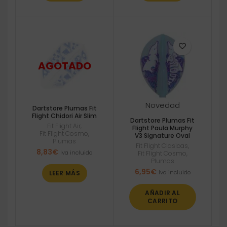
Novedad
Dartstore Plumas Fit
Flight Chidori Air Slim
Dartstore Plumas Fit
Fit Flight Air
,
Flight Paula Murphy
Fit Flight Cosmo
,
V3 Signature Oval
Plumas
Fit Flight Clasicas
,
8,83
€
Iva incluido
Fit Flight Cosmo
,
Plumas
6,95
€
Iva incluido
LEER MÁS
AÑADIR AL
CARRITO