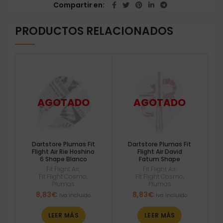
Compartir en
PRODUCTOS RELACIONADOS
Dartstore Plumas Fit
Dartstore Plumas Fit
Flight Air Rie Hoshino
Flight Air David
6 Shape Blanco
Fatum Shape
Fit Flight Air
,
Fit Flight Air
,
Fit Flight Cosmo
,
Fit Flight Cosmo
,
Plumas
Plumas
8,83
€
8,83
€
Iva incluido
Iva incluido
LEER MÁS
LEER MÁS