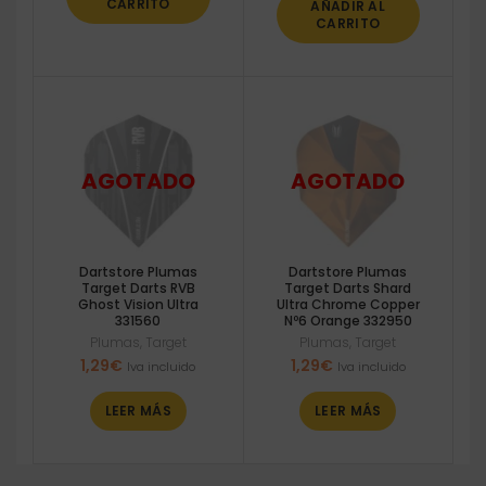
CARRITO
AÑADIR AL
0,86€.
0,77€.
CARRITO
Dartstore Plumas
Dartstore Plumas
Target Darts RVB
Target Darts Shard
Ghost Vision Ultra
Ultra Chrome Copper
331560
Nº6 Orange 332950
Plumas
,
Target
Plumas
,
Target
1,29
€
1,29
€
Iva incluido
Iva incluido
LEER MÁS
LEER MÁS