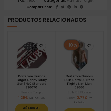
SKU:
49004
Categorías:
Plumas
,
Target
Compartir en
PRODUCTOS RELACIONADOS
-10%
Dartstore Plumas
Dartstore Plumas
Target Danny Lauby
Bulls Darts DE Erotic
Gen 1 No2 Standard
Flights Slim Man
336070
52666
Plumas
,
Target
Bulls DE
,
Plumas
El
El
1,29
€
0,77
€
0,86
€
Iva incluido
Iva
precio
precio
incluido
original
actual
AÑADIR AL
era:
es: