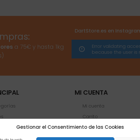
DartStore.es en Instagra
ompras:
Error validating acce
ores
a 75€ y hasta 1kg
because the user is 
s)
NCIPAL
MI CUENTA
egorías
Mi cuenta
es
Carrito
Gestionar el Consentimiento de las Cookies
Lista de deseos
 Oficiales
do de la web,