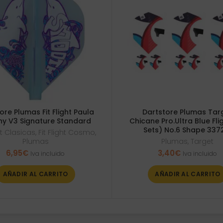
ore Plumas Fit Flight Paula
Dartstore Plumas Tar
y V3 Signature Standard
Chicane Pro.Ultra Blue Fli
Sets) No.6 Shape 337
ght Clasicas
,
Fit Flight Cosmo
,
Plumas
Plumas
,
Target
6,95
€
3,40
€
Iva incluido
Iva incluido
AÑADIR AL CARRITO
AÑADIR AL CARRITO