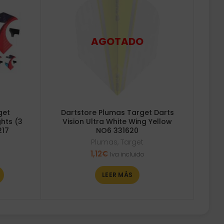
get
Dartstore Plumas Target Darts
ghts (3
Vision Ultra White Wing Yellow
217
NO6 331620
Plumas
,
Target
1,12
€
Iva incluido
LEER MÁS