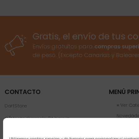
Gratis, el envío de tus c
Envíos gratuitos para
compras superi
de peso. (Excepto Canarias y Baleare
CONTACTO
MENÚ PRI
≡ Ver Cat
DartStore
Novedad
C/Monte Carmelo 34 bajo iz
46019 Valencia
Ofertas
Jugadores
Teléfono:
961 152 301
Utilizamos cookies propias y de terceros para personalizar el conteni