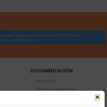
m:
ss token: Sessions for the user are not allowed
not a confirmed user.
DOCUMENTACIÓN
Aviso Legal
Términos y condiciones
Política de privacidad
Política de cookies