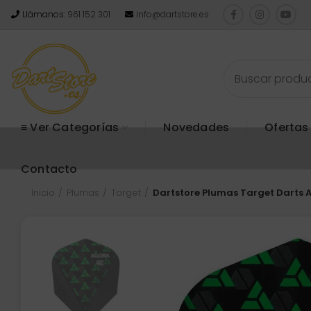
Llámanos:
961 152 301
info@dartstore.es
≡ Ver Categorías
Novedades
Ofertas
Contacto
Inicio
Plumas
Target
Dartstore Plumas Target Darts 