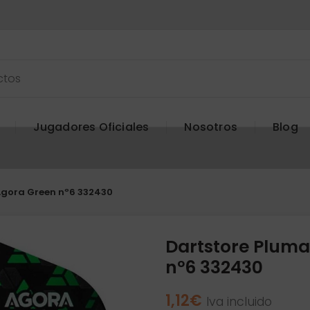
Jugadores Oficiales
Nosotros
Blog
Agora Green nº6 332430
Dartstore Pluma
nº6 332430
1,12
€
Iva incluido