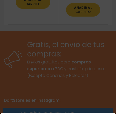
CARRITO
AÑADIR AL
CARRITO
Gratis, el envío de tus
compras:
Envíos gratuitos para
compras
superiores
a 75€ y hasta 1kg de peso.
(Excepto Canarias y Baleares)
DartStore.es en Instagram:
Error validating access token: