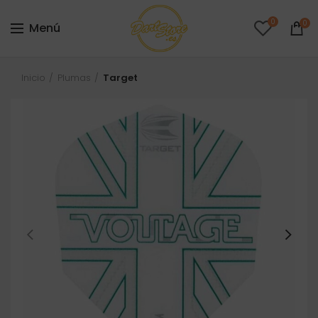
0
0
Menú
Inicio
Plumas
Target