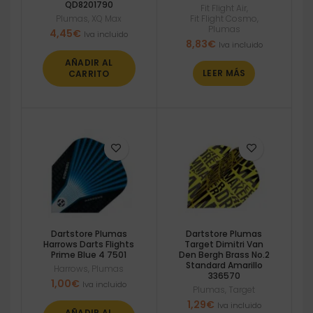
QD8201790
Fit Flight Air
,
Plumas
,
XQ Max
Fit Flight Cosmo
,
Plumas
4,45
€
Iva incluido
8,83
€
Iva incluido
AÑADIR AL
LEER MÁS
CARRITO
Dartstore Plumas
Dartstore Plumas
Harrows Darts Flights
Target Dimitri Van
Prime Blue 4 7501
Den Bergh Brass No.2
Standard Amarillo
Harrows
,
Plumas
336570
1,00
€
Iva incluido
Plumas
,
Target
1,29
€
Iva incluido
AÑADIR AL