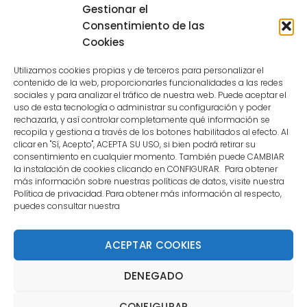
Sessions for the user are not allowed
Gestionar el
because the user is not a confirmed
Consentimiento de las
user.
Cookies
Utilizamos cookies propias y de terceros para personalizar el
contenido de la web, proporcionarles funcionalidades a las redes
sociales y para analizar el tráfico de nuestra web. Puede aceptar el
uso de esta tecnología o administrar su configuración y poder
CONTACTO
rechazarla, y así controlar completamente qué información se
recopila y gestiona a través de los botones habilitados al efecto. Al
clicar en "Sí, Acepto", ACEPTA SU USO, si bien podrá retirar su
MENÚ PRINCIPAL
consentimiento en cualquier momento. También puede CAMBIAR
la instalación de cookies clicando en CONFIGURAR. Para obtener
más información sobre nuestras políticas de datos, visite nuestra
Política de privacidad. Para obtener más información al respecto,
MI CUENTA
puedes consultar nuestra
DOCUMENTACIÓN
ACEPTAR COOKIES
DENEGADO
Copyright 2021 DartStore - Todos los derechos
CONFIGURAR
reservados. | La Mejor Tienda de Dardos y Dianas de