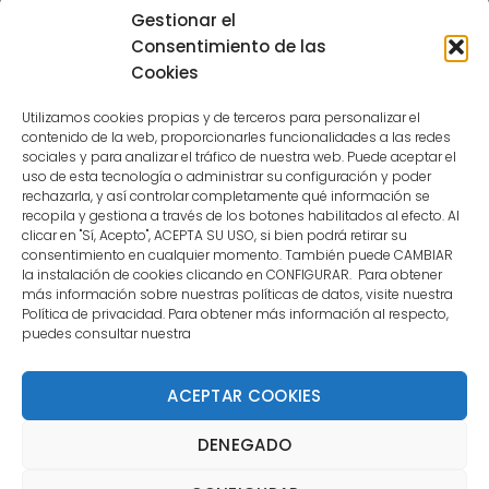
Sessions for the user are not allowed
Gestionar el
because the user is not a confirmed
Consentimiento de las
user.
Cookies
Utilizamos cookies propias y de terceros para personalizar el
contenido de la web, proporcionarles funcionalidades a las redes
sociales y para analizar el tráfico de nuestra web. Puede aceptar el
uso de esta tecnología o administrar su configuración y poder
CONTACTO
rechazarla, y así controlar completamente qué información se
recopila y gestiona a través de los botones habilitados al efecto. Al
clicar en "Sí, Acepto", ACEPTA SU USO, si bien podrá retirar su
MENÚ PRINCIPAL
consentimiento en cualquier momento. También puede CAMBIAR
la instalación de cookies clicando en CONFIGURAR. Para obtener
más información sobre nuestras políticas de datos, visite nuestra
Política de privacidad. Para obtener más información al respecto,
MI CUENTA
puedes consultar nuestra
DOCUMENTACIÓN
ACEPTAR COOKIES
DENEGADO
Copyright 2021 DartStore - Todos los derechos