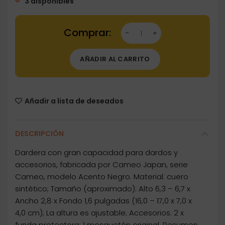
3 disponibles
Dartstore Dardera Cameo Acento Negro cant
AÑADIR AL CARRITO
Añadir a lista de deseados
DESCRIPCIÓN
Dardera con gran capacidad para dardos y
accesorios, fabricada por Cameo Japan, serie
Cameo, modelo Acento Negro. Material: cuero
sintético; Tamaño (aproximado): Alto 6,3 – 6,7 x
Ancho 2,8 x Fondo 1,6 pulgadas (16,0 – 17,0 x 7,0 x
4,0 cm); La altura es ajustable; Accesorios: 2 x
funda protectora; 1 mosquetón original. Resumen