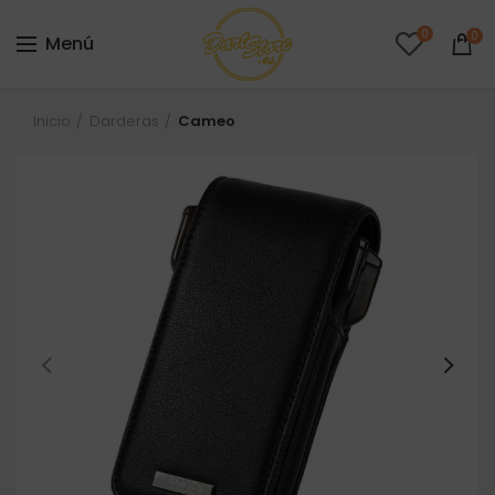
0
0
Menú
Inicio
Darderas
Cameo