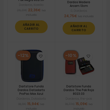
Dardos Madera
Darderas
,
Karella
Arcam 13cm
El
El
22,36
€
26,31
€
Iva
0
,
Darderas
precio
precio
incluido
24,75
€
Iva incluido
original
actual
era:
es:
AÑADIR AL
AÑADIR AL
26,31€.
22,36€.
CARRITO
CARRITO
-12%
-10%
Dartstore Funda
Dartstore Funda
Dardos Datadarts
Dardos The Pak Roja
ProPac Max Azul
8023.03
Darderas
,
Datadarts
Darderas
,
the-pak
El
El
El
El
15,94
€
15,09
€
18,11
€
16,77
€
Iva
Iva
precio
precio
precio
precio
incluido
incluido