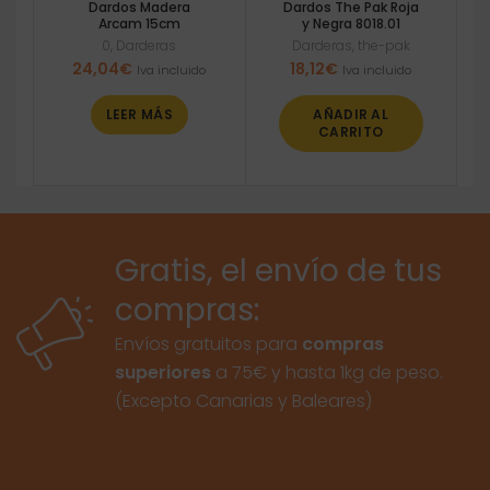
Dardos Madera
Dardos The Pak Roja
Arcam 15cm
y Negra 8018.01
0
,
Darderas
Darderas
,
the-pak
24,04
€
18,12
€
Iva incluido
Iva incluido
LEER MÁS
AÑADIR AL
CARRITO
Gratis, el envío de tus
compras:
Envíos gratuitos para
compras
superiores
a 75€ y hasta 1kg de peso.
(Excepto Canarias y Baleares)