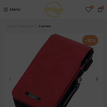
0
0
Menú
Inicio
Darderas
Cameo
-10%