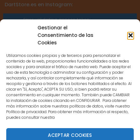
DartStore.es en Instagram:
Error validating access token:
Sessions for the user are not allowed
Gestionar el
because the user is not a confirmed
Consentimiento de las
user.
Cookies
Utilizamos cookies propias y de terceros para personalizar el
contenido de la web, proporcionarles funcionalidades a las redes
sociales y para analizar el tráfico de nuestra web. Puede aceptar el
uso de esta tecnología o administrar su configuración y poder
CONTACTO
rechazarla, y así controlar completamente qué información se
recopila y gestiona a través de los botones habilitados al efecto. Al
clicar en "Sí, Acepto", ACEPTA SU USO, si bien podrá retirar su
MENÚ PRINCIPAL
consentimiento en cualquier momento. También puede CAMBIAR
la instalación de cookies clicando en CONFIGURAR. Para obtener
más información sobre nuestras políticas de datos, visite nuestra
Política de privacidad. Para obtener más información al respecto,
MI CUENTA
puedes consultar nuestra
DOCUMENTACIÓN
ACEPTAR COOKIES