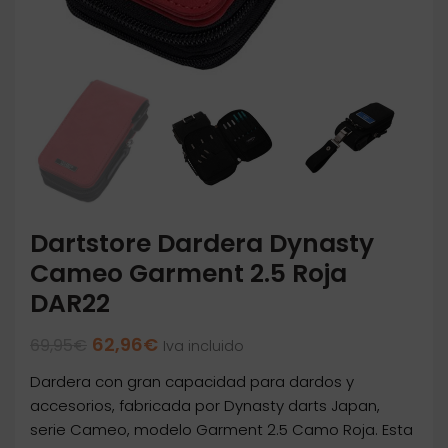
Dartstore Dardera Dynasty
Cameo Garment 2.5 Roja
DAR22
El
El
62,96
€
69,95
€
Iva incluido
precio
precio
Dardera con gran capacidad para dardos y
original
actual
era:
es:
accesorios, fabricada por Dynasty darts Japan,
69,95€.
62,96€.
serie Cameo, modelo Garment 2.5 Camo Roja. Esta