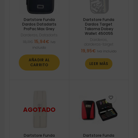
Dartstore Funda
Dartstore Funda
Dardos Datadarts
Dardos Target
ProPac Max Grey
Takoma Dobey
Wallet 450055
Darderas
,
Datadarts
Darderas
,
El
El
15,94
€
18,11
€
Iva
darderas-target
precio
precio
incluido
19,95
€
Iva incluido
original
actual
era:
es:
AÑADIR AL
18,11€.
15,94€.
LEER MÁS
CARRITO
Dartstore Funda
Dartstore Funda