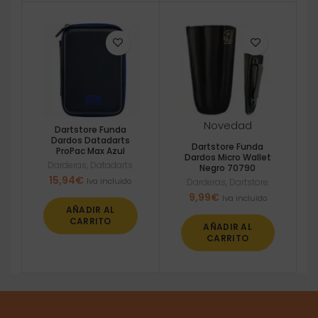
Novedad
Dartstore Funda
Dardos Datadarts
Dartstore Funda
ProPac Max Azul
Dardos Micro Wallet
Darderas
,
Datadarts
Negro 70790
15,94
€
Iva incluido
Darderas
,
Dartstore
9,99
€
Iva incluido
AÑADIR AL
CARRITO
AÑADIR AL
CARRITO