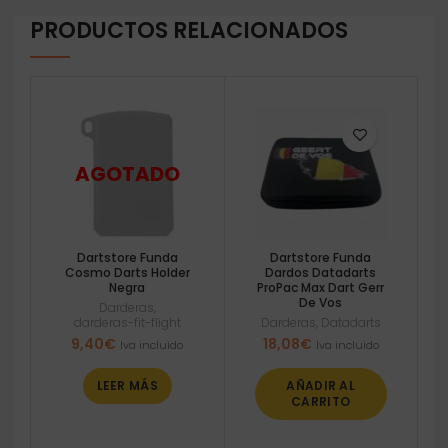
PRODUCTOS RELACIONADOS
Dartstore Funda
Dartstore Funda
Cosmo Darts Holder
Dardos Datadarts
Negra
ProPac Max Dart Gerr
De Vos
Darderas
,
darderas-fit-flight
Darderas
,
Datadarts
9,40
€
18,08
€
Iva incluido
Iva incluido
LEER MÁS
AÑADIR AL
CARRITO