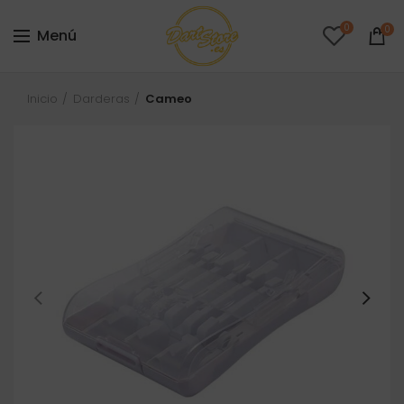
0
0
Menú
Inicio
Darderas
Cameo