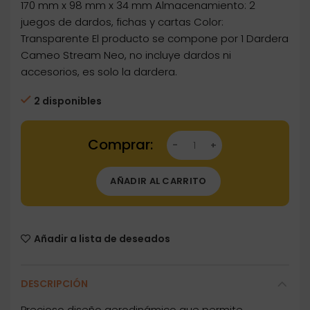
170 mm x 98 mm x 34 mm Almacenamiento: 2
juegos de dardos, fichas y cartas Color:
Transparente El producto se compone por 1 Dardera
Cameo Stream Neo, no incluye dardos ni
accesorios, es solo la dardera.
2 disponibles
Dartstore Dardera Cameo Stream Neo Transp
AÑADIR AL CARRITO
Añadir a lista de deseados
DESCRIPCIÓN
Precioso diseño aerodinámico que permite