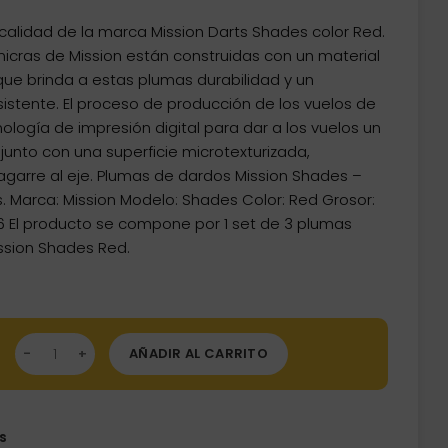
alidad de la marca Mission Darts Shades color Red.
icras de Mission están construidas con un material
 que brinda a estas plumas durabilidad y un
stente. El proceso de producción de los vuelos de
ecnología de impresión digital para dar a los vuelos un
unto con una superficie microtexturizada,
garre al eje. Plumas de dardos Mission Shades –
s. Marca: Mission Modelo: Shades Color: Red Grosor:
6 El producto se compone por 1 set de 3 plumas
ssion Shades Red.
mas Mission Darts Plumas Shades No6 Red F3041 cantidad
AÑADIR AL CARRITO
s