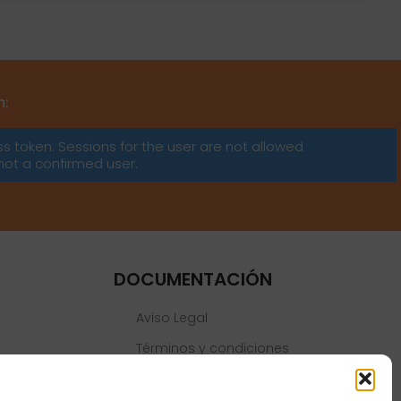
m:
ss token: Sessions for the user are not allowed
not a confirmed user.
DOCUMENTACIÓN
Aviso Legal
Términos y condiciones
Política de privacidad