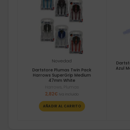
Novedad
Dartst
Azul M
Dartstore Plumas Twin Pack
Harrows SuperGrip Medium
47mm White
Harrows
,
Plumas
2,82
€
Iva incluido
AÑADIR AL CARRITO