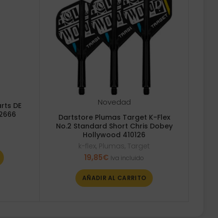
Novedad
rts DE
52666
Dartstore Plumas Target K-Flex
No.2 Standard Short Chris Dobey
Hollywood 410126
k-flex
,
Plumas
,
Target
19,85
€
Iva incluido
AÑADIR AL CARRITO