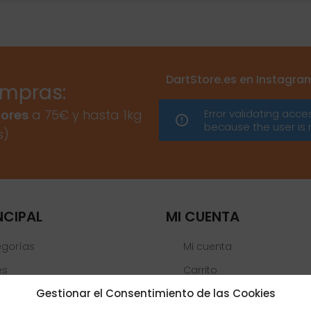
DartStore.es en Instagra
ompras:
Error validating acce
ores
a 75€ y hasta 1kg
because the user is 
s)
NCIPAL
MI CUENTA
egorías
Mi cuenta
es
Carrito
Gestionar el Consentimiento de las Cookies
Lista de deseos