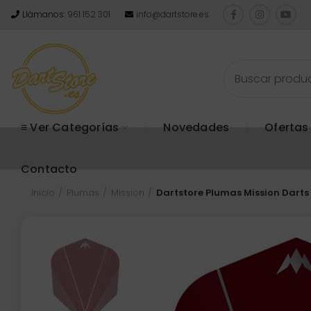
Llámanos:
961 152 301
info@dartstore.es
≡ Ver Categorías
Novedades
Ofertas
Contacto
Inicio
Plumas
Mission
Dartstore Plumas Mission Dart