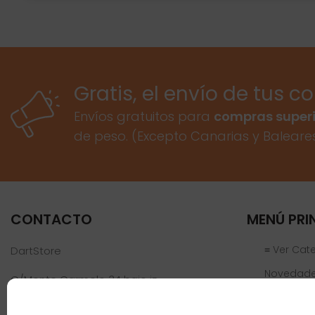
Gratis, el envío de tus c
Envíos gratuitos para
compras superi
de peso. (Excepto Canarias y Baleare
CONTACTO
MENÚ PRI
≡ Ver Cat
DartStore
Novedad
C/Monte Carmelo 34 bajo iz
46019 Valencia
Ofertas