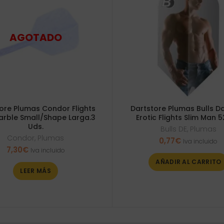
ore Plumas Condor Flights
Dartstore Plumas Bulls Da
arble Small/Shape Larga.3
Erotic Flights Slim Man 
Uds.
Bulls DE
,
Plumas
Condor
,
Plumas
0,77
€
Iva incluido
7,30
€
Iva incluido
AÑADIR AL CARRITO
LEER MÁS