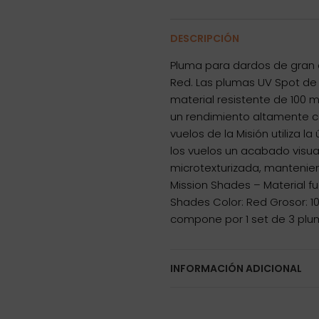
DESCRIPCIÓN
Pluma para dardos de gran 
Red. Las plumas UV Spot de 
material resistente de 100 m
un rendimiento altamente co
vuelos de la Misión utiliza l
los vuelos un acabado visua
microtexturizada, mantenien
Mission Shades – Material fu
Shades Color: Red Grosor: 1
compone por 1 set de 3 plu
INFORMACIÓN ADICIONAL