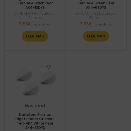
Tero AK4 Black Pear
Tero AK4 Green Pear
AK4+1SDYS
AK4-6SDYS
ak-4
,
Ak4-Pear
,
Cuesoul
,
ak-4
,
Ak4-Pear
,
Cuesoul
,
Plumas
Plumas
7,55
€
7,55
€
Iva incluido
Iva incluido
LEER MÁS
LEER MÁS
Novedad
Dartstore Plumas
Flights Darts Cuesoul
Tero AK4 White Pear
AK4-2SDYS