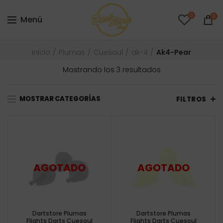
0
0
Menú
Inicio
Plumas
Cuesoul
ak-4
Ak4-Pear
Ordenado
Mostrando los 3 resultados
por
precio:
MOSTRAR CATEGORÍAS
bajo
FILTROS
a
alto
Dartstore Plumas
Dartstore Plumas
Flights Darts Cuesoul
Flights Darts Cuesoul