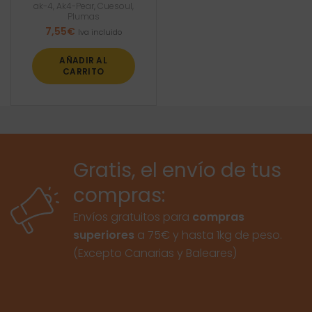
ak-4
,
Ak4-Pear
,
Cuesoul
,
Plumas
7,55
€
Iva incluido
AÑADIR AL
CARRITO
Gratis, el envío de tus
compras:
Envíos gratuitos para
compras
superiores
a 75€ y hasta 1kg de peso.
(Excepto Canarias y Baleares)