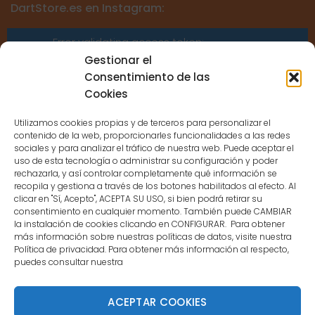
DartStore.es en Instagram:
Error validating access token:
Sessions for the user are not allowed
Gestionar el
because the user is not a confirmed
Consentimiento de las
user.
Cookies
Utilizamos cookies propias y de terceros para personalizar el
contenido de la web, proporcionarles funcionalidades a las redes
sociales y para analizar el tráfico de nuestra web. Puede aceptar el
uso de esta tecnología o administrar su configuración y poder
CONTACTO
rechazarla, y así controlar completamente qué información se
recopila y gestiona a través de los botones habilitados al efecto. Al
clicar en "Sí, Acepto", ACEPTA SU USO, si bien podrá retirar su
MENÚ PRINCIPAL
consentimiento en cualquier momento. También puede CAMBIAR
la instalación de cookies clicando en CONFIGURAR. Para obtener
más información sobre nuestras políticas de datos, visite nuestra
Política de privacidad. Para obtener más información al respecto,
MI CUENTA
puedes consultar nuestra
DOCUMENTACIÓN
ACEPTAR COOKIES