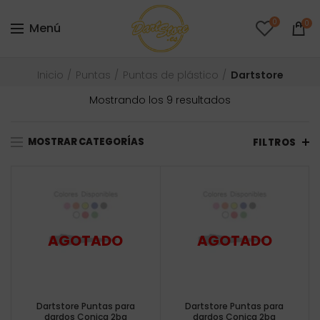
0
0
Menú
Inicio
Puntas
Puntas de plástico
Dartstore
Ordenado
Mostrando los 9 resultados
por
precio:
MOSTRAR CATEGORÍAS
bajo
FILTROS
a
alto
Dartstore Puntas para
Dartstore Puntas para
dardos Conica 2ba
dardos Conica 2ba