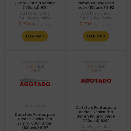
28mm 100unid Naranja
28mm 100unid Rosa
(100unid) 9191
neón (100unid) 9192
Dartstore
,
Puntas
,
Dartstore
,
Puntas
,
Puntas de plástico
Puntas de plástico
0,70
€
0,70
€
Iva incluido
Iva incluido
LEER MÁS
LEER MÁS
Novedad
Dartstore Puntas para
dardos Conica 2ba
Dartstore Puntas para
28mm 100unid Verde
dardos Conica 2ba
(100unid) 9200
28mm 100unid Roja
Dartstore
,
Puntas
,
(100unid) 9197
Puntas de plástico