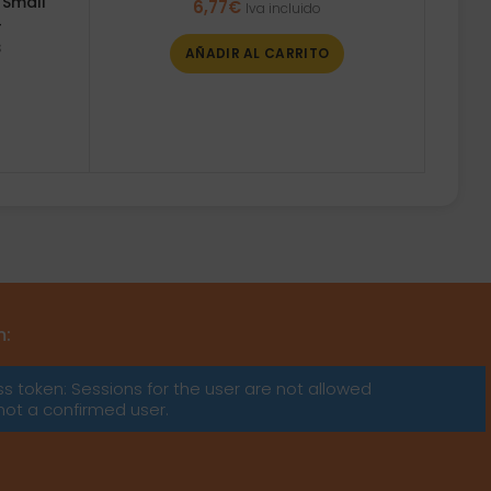
 Small
6,77
€
Iva incluido
4
s
AÑADIR AL CARRITO
m:
ss token: Sessions for the user are not allowed
not a confirmed user.