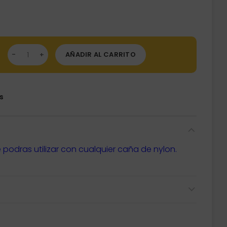
n Plus Flight roja cantidad
AÑADIR AL CARRITO
s
podras utilizar con cualquier caña de nylon.