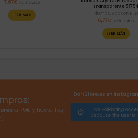
Robson Crystal Estandar
7,67
€
Iva incluido
Transparente 5175
Plumas
,
Robson Plu
LEER MÁS
6,77
€
Iva incluido
LEER MÁS
DartStore.es en Instagra
ompras:
Error validating acce
ores
a 75€ y hasta 1kg
because the user is 
s)