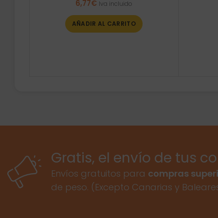
6,77
€
Iva incluido
AÑADIR AL CARRITO
Gratis, el envío de tus c
Envíos gratuitos para
compras superi
de peso. (Excepto Canarias y Baleare