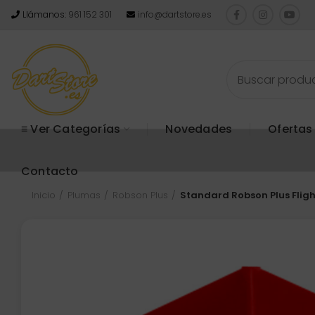
Llámanos:
961 152 301
info@dartstore.es
≡ Ver Categorías
Novedades
Ofertas
Contacto
Inicio
Plumas
Robson Plus
Standard Robson Plus Fligh