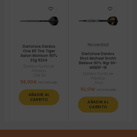
Novedad
Dartstore Dardos
One 80 The Tiger
Dartstore Dardos
Aaron Morrison 90%
Shot Michael Smith
22g 9224
Believe 90% 18gr SH-
Dardos Punta de
MSBSF-18
Plástico
Dardos Punta de
,
ONE 80
Plástico
56,00
€
Iva incluido
,
Shot
92,01
€
Iva incluido
AÑADIR AL
CARRITO
AÑADIR AL
CARRITO