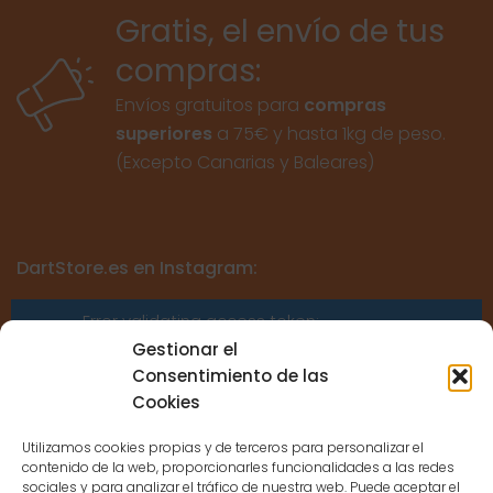
Gratis, el envío de tus
compras:
Envíos gratuitos para
compras
superiores
a 75€ y hasta 1kg de peso.
(Excepto Canarias y Baleares)
DartStore.es en Instagram:
Error validating access token:
Sessions for the user are not allowed
Gestionar el
because the user is not a confirmed
Consentimiento de las
user.
Cookies
Utilizamos cookies propias y de terceros para personalizar el
contenido de la web, proporcionarles funcionalidades a las redes
sociales y para analizar el tráfico de nuestra web. Puede aceptar el