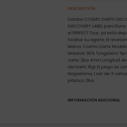
DESCRIPCIÓN
Dardos COSMO DARTS DISCOVE
DISCOVERY LABEL para Runa 
el PERFECT Tour, ya está dis
facilitar su agarre. El reves
Marca: Cosmo Darts Modelo:
Material: 90% Tungsteno Tip
caña: 2ba 4mm Longitud del 
del barril: 18gr El juego s
Nagashima, 1 set de 3 cañas F
plástico 2ba.
INFORMACIÓN ADICIONAL