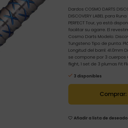
Dardos COSMO DARTS DISCOVE
DISCOVERY LABEL para Runa 
PERFECT Tour, ya está dispon
facilitar su agarre. El reves
Cosmo Darts Modelo: Discov
Tungsteno Tipo de punta: P
Longitud del barril: 41.0mm D
se compone por 3 cuerpos C
flight, 1 set de 3 plumas Fit 
3 disponibles
Dartstore Dar
Añadir a lista de deseado