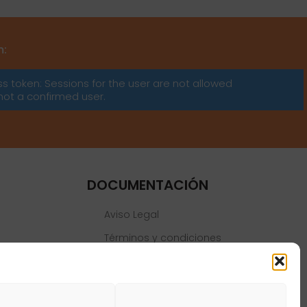
m:
ss token: Sessions for the user are not allowed
not a confirmed user.
DOCUMENTACIÓN
Aviso Legal
Términos y condiciones
Política de privacidad
Política de cookies