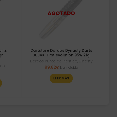
arts
Dartstore Dardos Dynasty Darts
gr
JUJAK-First evolution 95% 21g
Dardos Punta de Plástico
,
Dinasty
ico
99,82
€
Iva incluido
LEER MÁS