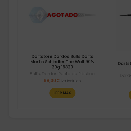
Dartstore Dardos Bulls Darts
Martin Schindler The Wall 90%
Darts
20g 16820
Bull's
,
Dardos Punta de Plástico
Dardo
68,30
€
Iva incluido
LEER MÁS