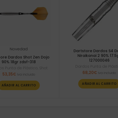
Novedad
Dartstore Dardos S4 D
Niraikanai 2 90% 17.5
tore Dardos Shot Zen Dojo
127000046
90% 18gr zdsf-318
Dardos Punta de Plást
s Punta de Plástico
,
Shot
68,20
€
Iva incluido
53,35
€
Iva incluido
AÑADIR AL CARRITO
AÑADIR AL CARRITO