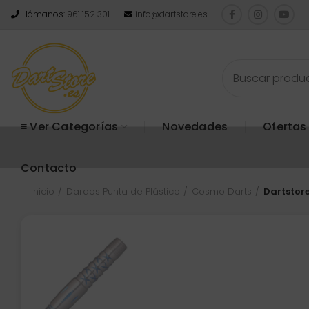
Llámanos:
961 152 301
info@dartstore.es
≡ Ver Categorías
Novedades
Ofertas
Contacto
Inicio
Dardos Punta de Plástico
Cosmo Darts
Dartstor