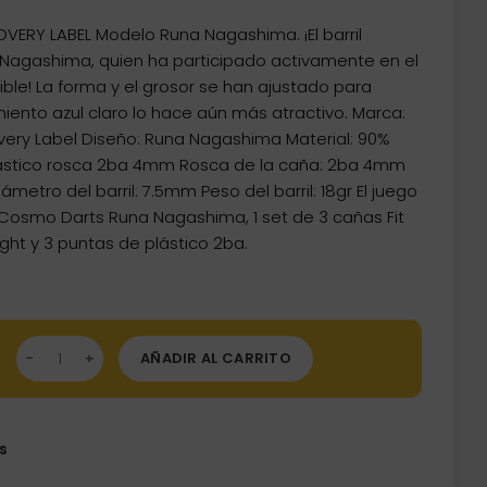
RY LABEL Modelo Runa Nagashima. ¡El barril
Nagashima, quien ha participado activamente en el
ible! La forma y el grosor se han ajustado para
timiento azul claro lo hace aún más atractivo. Marca:
ery Label Diseño: Runa Nagashima Material: 90%
lástico rosca 2ba 4mm Rosca de la caña: 2ba 4mm
iámetro del barril: 7.5mm Peso del barril: 18gr El juego
osmo Darts Runa Nagashima, 1 set de 3 cañas Fit
Flight y 3 puntas de plástico 2ba.
dos Cosmo Darts Runa Nagashima 2ba 90% 18gr cantidad
AÑADIR AL CARRITO
s