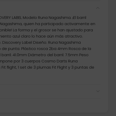
RY LABEL Modelo Runa Nagashima. ¡El barril
Nagashima, quien ha participado activamente en
ponible! La forma y el grosor se han ajustado para
timiento azul claro lo hace aún más atractivo.
 Discovery Label Diseño: Runa Nagashima
o de punta: Plástico rosca 2ba 4mm Rosca de la
barril: 41.0mm Diámetro del barril: 7.5mm Peso
e compone por 3 cuerpos Cosmo Darts Runa
it flight, 1 set de 3 plumas Fit Flight y 3 puntas de