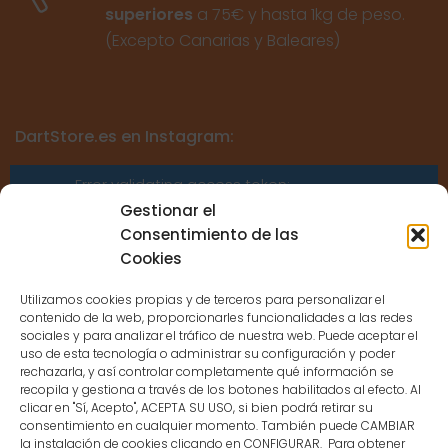
superiores
a 75€ y hasta 1kg de peso.
(Excepto Canarias y Baleares)
DartStore.es en Instagram:
Error validating access token:
Sessions for the user are not allowed
Gestionar el
because the user is not a confirmed
Consentimiento de las
user.
Cookies
Utilizamos cookies propias y de terceros para personalizar el
contenido de la web, proporcionarles funcionalidades a las redes
sociales y para analizar el tráfico de nuestra web. Puede aceptar el
uso de esta tecnología o administrar su configuración y poder
CONTACTO
rechazarla, y así controlar completamente qué información se
recopila y gestiona a través de los botones habilitados al efecto. Al
clicar en "Sí, Acepto", ACEPTA SU USO, si bien podrá retirar su
MENÚ PRINCIPAL
consentimiento en cualquier momento. También puede CAMBIAR
la instalación de cookies clicando en CONFIGURAR. Para obtener