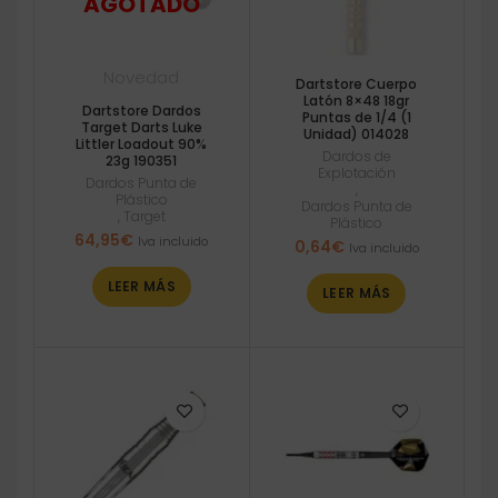
Novedad
Dartstore Cuerpo
Latón 8×48 18gr
Dartstore Dardos
Puntas de 1/4 (1
Target Darts Luke
Unidad) 014028
Littler Loadout 90%
Dardos de
23g 190351
Explotación
Dardos Punta de
,
Plástico
Dardos Punta de
,
Target
Plástico
64,95
€
Iva incluido
0,64
€
Iva incluido
LEER MÁS
LEER MÁS