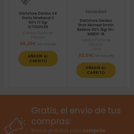
Novedad
Dartstore Dardos S4
Darts Niraikanai 2
Dartstore Dardos
90% 17.5gr
Shot Michael Smith
127000046
Believe 90% 18gr SH-
Dardos Punta de
MSBSF-18
Plástico
Dardos Punta de
68,20
€
Iva incluido
Plástico
,
Shot
92,01
€
Iva incluido
AÑADIR AL
CARRITO
AÑADIR AL
CARRITO
Gratis, el envío de tus
compras:
Envíos gratuitos para
compras