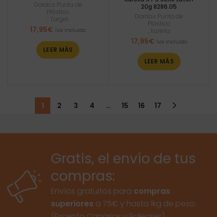
Dardos Punta de
20g 8286.05
Plástico
Dardos Punta de
,
Target
Plástico
17,95
€
Iva incluido
,
Karella
17,95
€
Iva incluido
LEER MÁS
LEER MÁS
1
2
3
4
…
15
16
17
Gratis, el envío de tus
compras:
Envíos gratuitos para
compras
superiores
a 75€ y hasta 1kg de peso.
(Excepto Canarias y Baleares)