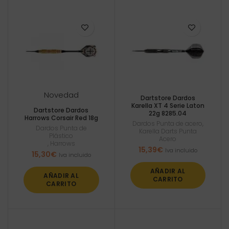
Novedad
Dartstore Dardos
Karella XT 4 Serie Laton
Dartstore Dardos
22g 8285.04
Harrows Corsair Red 18g
Dardos Punta de acero
,
Dardos Punta de
Karella Darts Punta
Plástico
Acero
,
Harrows
15,39
€
Iva incluido
15,30
€
Iva incluido
AÑADIR AL
AÑADIR AL
CARRITO
CARRITO