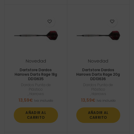
Novedad
Novedad
Dartstore Dardos
Dartstore Dardos
Harrows Darts Rage 18g
Harrows Darts Rage 20g
DD13635
DD13636
Dardos Punta de
Dardos Punta de
Plástico
Plástico
,
Harrows
,
Harrows
13,59
€
13,59
€
Iva incluido
Iva incluido
AÑADIR AL
AÑADIR AL
CARRITO
CARRITO