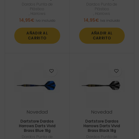
Dardos Punta de
Dardos Punta de
Plástico
Plástico
,
Harrows
,
Harrows
14,95
€
14,95
€
Iva incluido
Iva incluido
AÑADIR AL
AÑADIR AL
CARRITO
CARRITO
Novedad
Novedad
Dartstore Dardos
Dartstore Dardos
Harrows Darts Vivid
Harrows Darts Vivid
Brass Blue 18g
Brass Black 18g
Dardos Punta de
Dardos Punta de