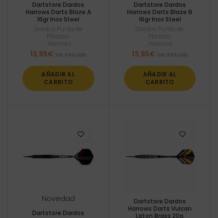
Dartstore Dardos
Dartstore Dardos
Harrows Darts Blaze A
Harrows Darts Blaze B
16gr Inox Steel
16gr Inox Steel
Dardos Punta de
Dardos Punta de
Plástico
Plástico
,
Harrows
,
Harrows
13,95
€
13,95
€
Iva incluido
Iva incluido
AÑADIR AL
AÑADIR AL
CARRITO
CARRITO
Novedad
Dartstore Dardos
Harrows Darts Vulcan
Dartstore Dardos
Laton Brass 20g