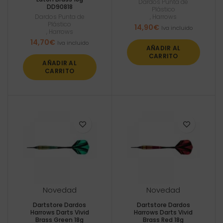
Dardos Punta de
DD90818
Plástico
Dardos Punta de
,
Harrows
Plástico
14,90
€
Iva incluido
,
Harrows
14,70
€
Iva incluido
AÑADIR AL
CARRITO
AÑADIR AL
CARRITO
Novedad
Novedad
Dartstore Dardos
Dartstore Dardos
Harrows Darts Vivid
Harrows Darts Vivid
Brass Green 18g
Brass Red 18g