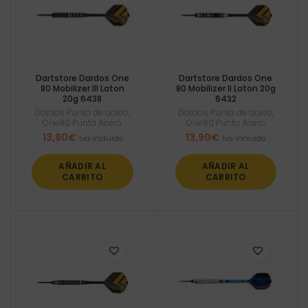
Dartstore Dardos One
Dartstore Dardos One
80 Mobilizer III Laton
80 Mobilizer II Laton 20g
20g 6438
6432
Dardos Punta de acero
,
Dardos Punta de acero
,
One80 Punta Acero
One80 Punta Acero
13,90
€
13,90
€
Iva incluido
Iva incluido
AÑADIR AL
AÑADIR AL
CARRITO
CARRITO