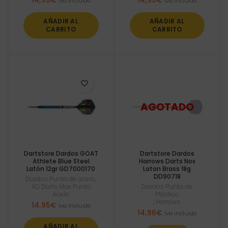
Iva incluido
Iva incluido
AÑADIR AL
AÑADIR AL
CARRITO
CARRITO
Dartstore Dardos GOAT
Dartstore Dardos
Athlete Blue Steel
Harrows Darts Nox
Latón 12gr GD7000170
Laton Brass 18g
DD90718
Dardos Punta de acero
,
XQ Darts Max Punta
Dardos Punta de
Acero
Plástico
,
Harrows
14,95
€
Iva incluido
14,96
€
Iva incluido
AÑADIR AL