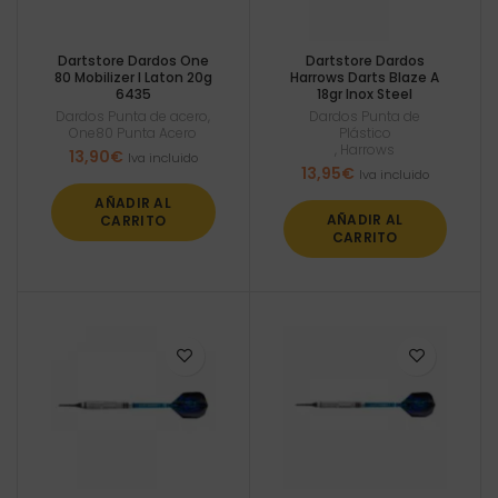
Dartstore Dardos One
Dartstore Dardos
80 Mobilizer I Laton 20g
Harrows Darts Blaze A
6435
18gr Inox Steel
Dardos Punta de acero
,
Dardos Punta de
One80 Punta Acero
Plástico
,
Harrows
13,90
€
Iva incluido
13,95
€
Iva incluido
AÑADIR AL
AÑADIR AL
CARRITO
CARRITO