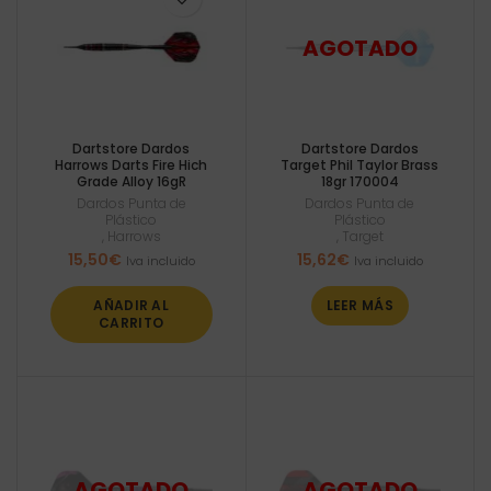
Dartstore Dardos
Dartstore Dardos
Harrows Darts Fire Hich
Target Phil Taylor Brass
Grade Alloy 16gR
18gr 170004
Dardos Punta de
Dardos Punta de
Plástico
Plástico
,
Harrows
,
Target
15,50
€
15,62
€
Iva incluido
Iva incluido
AÑADIR AL
LEER MÁS
CARRITO