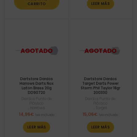
LEER MÁS
CARRITO
Dartstore Dardos
Dartstore Dardos
Harrows Darts Nox
Target Darts Power
Laton Brass 20g
Storm Phil Taylor 18gr
DD90720
200330
Dardos Punta de
Dardos Punta de
Plástico
Plástico
,
Harrows
,
Target
14,96
€
15,06
€
Iva incluido
Iva incluido
LEER MÁS
LEER MÁS