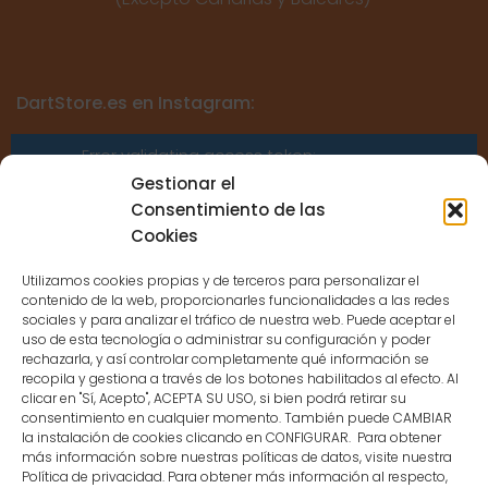
DartStore.es en Instagram:
Error validating access token:
Sessions for the user are not allowed
Gestionar el
because the user is not a confirmed
Consentimiento de las
user.
Cookies
Utilizamos cookies propias y de terceros para personalizar el
contenido de la web, proporcionarles funcionalidades a las redes
sociales y para analizar el tráfico de nuestra web. Puede aceptar el
uso de esta tecnología o administrar su configuración y poder
CONTACTO
rechazarla, y así controlar completamente qué información se
recopila y gestiona a través de los botones habilitados al efecto. Al
clicar en "Sí, Acepto", ACEPTA SU USO, si bien podrá retirar su
MENÚ PRINCIPAL
consentimiento en cualquier momento. También puede CAMBIAR
la instalación de cookies clicando en CONFIGURAR. Para obtener
más información sobre nuestras políticas de datos, visite nuestra
Política de privacidad. Para obtener más información al respecto,
MI CUENTA