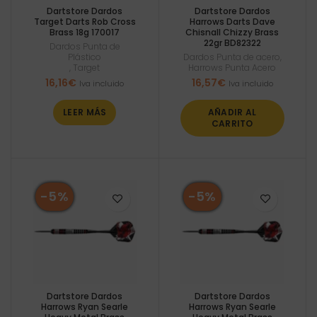
Dartstore Dardos
Dartstore Dardos
Target Darts Rob Cross
Harrows Darts Dave
Brass 18g 170017
Chisnall Chizzy Brass
22gr BD82322
Dardos Punta de
Plástico
Dardos Punta de acero
,
,
Target
Harrows Punta Acero
16,16
€
16,57
€
Iva incluido
Iva incluido
LEER MÁS
AÑADIR AL
CARRITO
-5%
-5%
Dartstore Dardos
Dartstore Dardos
Harrows Ryan Searle
Harrows Ryan Searle