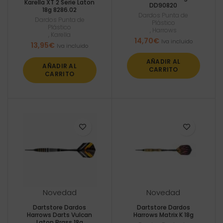
Karella XT 2 Serie Laton
DD90820
18g 8286.02
Dardos Punta de
Dardos Punta de
Plástico
Plástico
,
Harrows
,
Karella
14,70
€
Iva incluido
13,95
€
Iva incluido
AÑADIR AL
AÑADIR AL
CARRITO
CARRITO
Novedad
Novedad
Dartstore Dardos
Dartstore Dardos
Harrows Darts Vulcan
Harrows Matrix K 18g
Laton Brass 18g