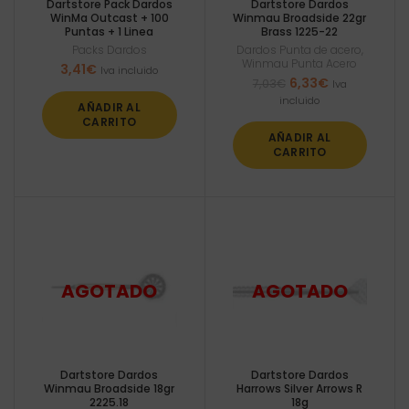
Dartstore Pack Dardos
Dartstore Dardos
WinMa Outcast + 100
Winmau Broadside 22gr
Puntas + 1 Linea
Brass 1225-22
Packs Dardos
Dardos Punta de acero
,
Winmau Punta Acero
3,41
€
Iva incluido
El
El
6,33
€
7,03
€
Iva
precio
precio
incluido
AÑADIR AL
original
actual
CARRITO
era:
es:
AÑADIR AL
7,03€.
6,33€.
CARRITO
Dartstore Dardos
Dartstore Dardos
Winmau Broadside 18gr
Harrows Silver Arrows R
2225.18
18g