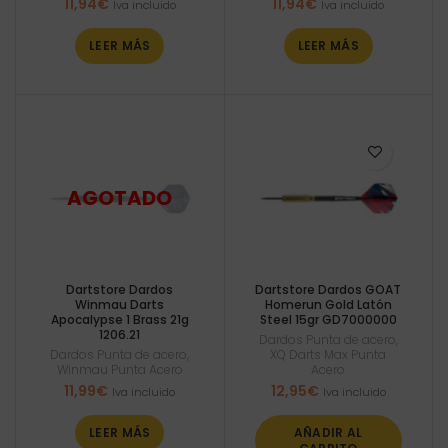
11,94
€
11,94
€
Iva incluido
Iva incluido
LEER MÁS
LEER MÁS
Dartstore Dardos
Dartstore Dardos GOAT
Winmau Darts
Homerun Gold Latón
Apocalypse 1 Brass 21g
Steel 15gr GD7000000
1206.21
Dardos Punta de acero
,
Dardos Punta de acero
,
XQ Darts Max Punta
Winmau Punta Acero
Acero
11,99
€
12,95
€
Iva incluido
Iva incluido
LEER MÁS
AÑADIR AL