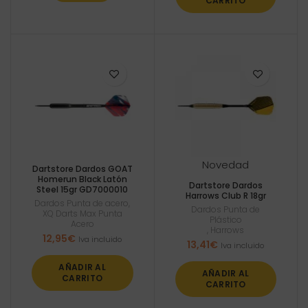
CARRITO
Novedad
Dartstore Dardos GOAT
Homerun Black Latón
Dartstore Dardos
Steel 15gr GD7000010
Harrows Club R 18gr
Dardos Punta de acero
,
Dardos Punta de
XQ Darts Max Punta
Plástico
Acero
,
Harrows
12,95
€
Iva incluido
13,41
€
Iva incluido
AÑADIR AL
AÑADIR AL
CARRITO
CARRITO