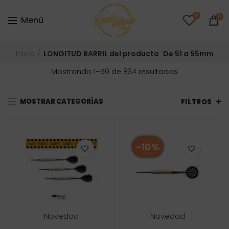
0
0
Menú
Inicio
LONGITUD BARRIL del producto
De 51 a 55mm
Ordenado
Mostrando 1–50 de 834 resultados
por
precio:
MOSTRAR CATEGORÍAS
bajo
FILTROS
a
alto
-10%
Novedad
Novedad