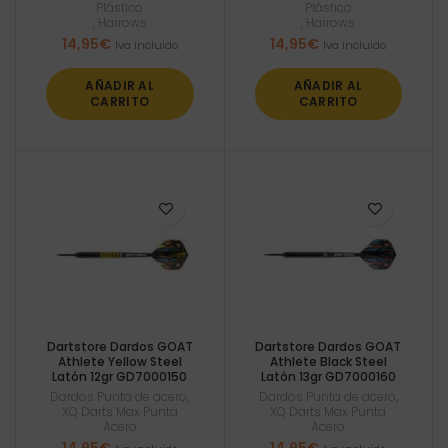
Plástico
Plástico
,
Harrows
,
Harrows
14,95
€
14,95
€
Iva incluido
Iva incluido
AÑADIR AL
AÑADIR AL
CARRITO
CARRITO
Dartstore Dardos GOAT
Dartstore Dardos GOAT
Athlete Yellow Steel
Athlete Black Steel
Latón 12gr GD7000150
Latón 13gr GD7000160
Dardos Punta de acero
,
Dardos Punta de acero
,
XQ Darts Max Punta
XQ Darts Max Punta
Acero
Acero
14,95
€
14,95
€