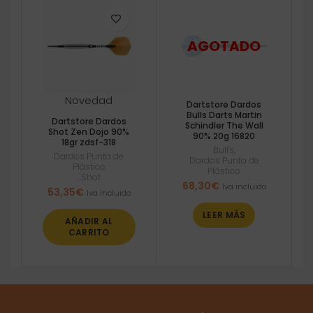
Novedad
Dartstore Dardos
Bulls Darts Martin
Dartstore Dardos
Schindler The Wall
Shot Zen Dojo 90%
90% 20g 16820
18gr zdsf-318
Bull's
,
Dardos Punta de
Dardos Punta de
Plástico
Plástico
,
Shot
68,30
€
Iva incluido
53,35
€
Iva incluido
LEER MÁS
AÑADIR AL
CARRITO