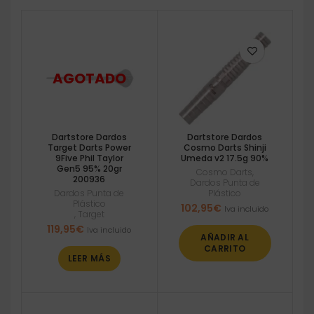
Dartstore Dardos
Dartstore Dardos
Target Darts Power
Cosmo Darts Shinji
9Five Phil Taylor
Umeda v2 17.5g 90%
Gen5 95% 20gr
Cosmo Darts
,
200936
Dardos Punta de
Dardos Punta de
Plástico
Plástico
102,95
€
Iva incluido
,
Target
119,95
€
Iva incluido
AÑADIR AL
CARRITO
LEER MÁS