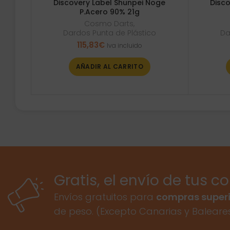
Discovery Label Shunpei Noge
Disc
P.Acero 90% 21g
Cosmo Darts
,
Dardos Punta de Plástico
Da
115,83
€
Iva incluido
AÑADIR AL CARRITO
Gratis, el envío de tus c
Envíos gratuitos para
compras superi
de peso. (Excepto Canarias y Baleare