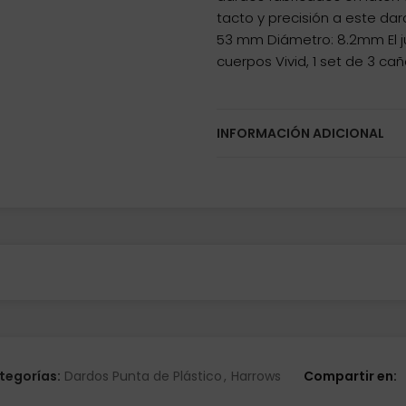
tacto y precisión a este da
53 mm Diámetro: 8.2mm El j
cuerpos Vivid, 1 set de 3 c
INFORMACIÓN ADICIONAL
tegorías:
Dardos Punta de Plástico
,
Harrows
Compartir en