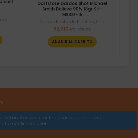
ansell
Dartstore Dardos Shot Michael
Smith Believe 90% 18gr SH-
MSBSF-18
ico
Dardos Punta de Plástico
,
Shot
92,01
€
Iva incluido
AÑADIR AL CARRITO
m:
ss token: Sessions for the user are not allowed
not a confirmed user.