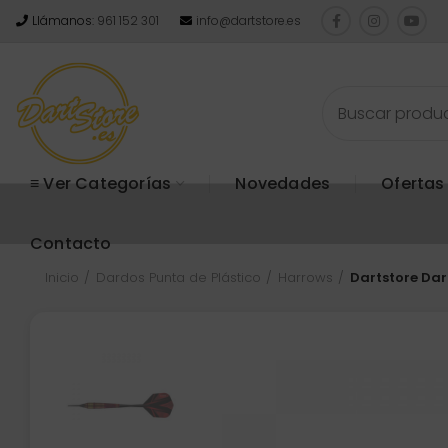
Llámanos:
961 152 301
info@dartstore.es
≡ Ver Categorías
Novedades
Ofertas
Contacto
Inicio
Dardos Punta de Plástico
Harrows
Dartstore Dar