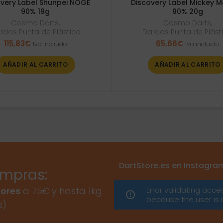
overy Label Shunpei NOGE
Discovery Label Mickey M
90% 19g
90% 20g
Cosmo Darts
,
Cosmo Darts
,
rdos Punta de Plástico
Dardos Punta de Plást
115,83
€
65,66
€
Iva incluido
Iva incluido
AÑADIR AL CARRITO
AÑADIR AL CARRITO
DartStore.es en Instagra
ompras:
Error validating acce
ores
a 75€ y hasta 1kg
because the user is 
s)