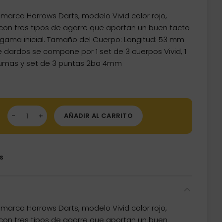
 marca Harrows Darts, modelo Vivid color rojo,
con tres tipos de agarre que aportan un buen tacto
 gama inicial. Tamaño del Cuerpo: Longitud: 53 mm
 dardos se compone por 1 set de 3 cuerpos Vivid, 1
plumas y set de 3 puntas 2ba 4mm
os Harrows Darts Vivid Brass Red 18g cantidad
AÑADIR AL CARRITO
s
 marca Harrows Darts, modelo Vivid color rojo,
con tres tipos de agarre que aportan un buen