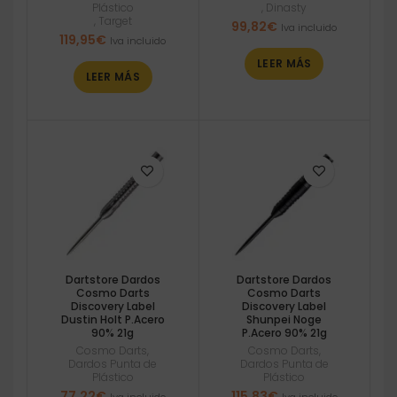
Plástico
,
Dinasty
,
Target
99,82
€
Iva incluido
119,95
€
Iva incluido
LEER MÁS
LEER MÁS
Dartstore Dardos
Dartstore Dardos
Cosmo Darts
Cosmo Darts
Discovery Label
Discovery Label
Dustin Holt P.Acero
Shunpei Noge
90% 21g
P.Acero 90% 21g
Cosmo Darts
,
Cosmo Darts
,
Dardos Punta de
Dardos Punta de
Plástico
Plástico
77,22
€
115,83
€