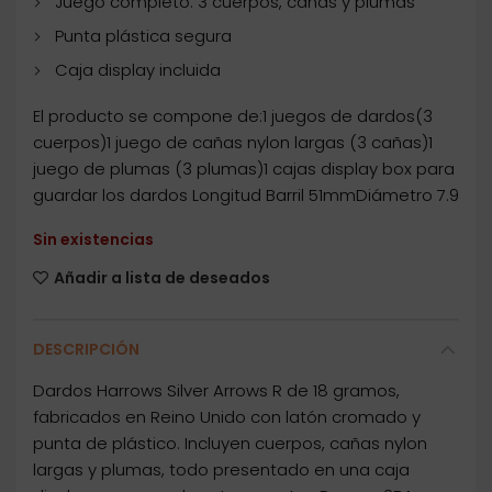
Juego completo: 3 cuerpos, cañas y plumas
Punta plástica segura
Caja display incluida
El producto se compone de:1 juegos de dardos(3
cuerpos)1 juego de cañas nylon largas (3 cañas)1
juego de plumas (3 plumas)1 cajas display box para
guardar los dardos Longitud Barril 51mmDiámetro 7.9
Sin existencias
Añadir a lista de deseados
DESCRIPCIÓN
Dardos Harrows Silver Arrows R de 18 gramos,
fabricados en Reino Unido con latón cromado y
punta de plástico. Incluyen cuerpos, cañas nylon
largas y plumas, todo presentado en una caja