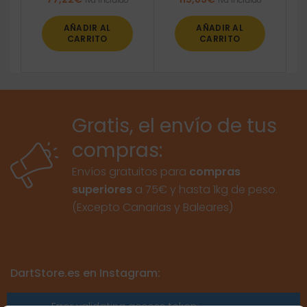
Iva incluido
Iva incluido
AÑADIR AL
AÑADIR AL
CARRITO
CARRITO
Gratis, el envío de tus
compras:
Envíos gratuitos para
compras
superiores
a 75€ y hasta 1kg de peso.
(Excepto Canarias y Baleares)
DartStore.es en Instagram:
Error validating access token: