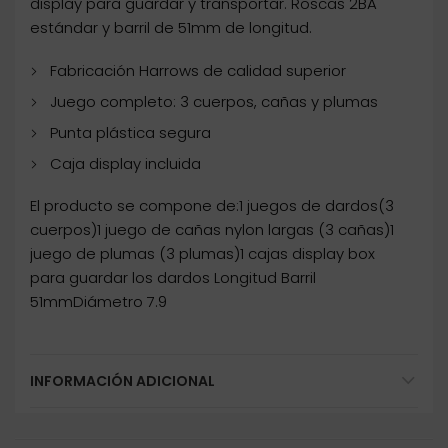
display para guardar y transportar. Roscas 2BA
estándar y barril de 51mm de longitud.
Fabricación Harrows de calidad superior
Juego completo: 3 cuerpos, cañas y plumas
Punta plástica segura
Caja display incluida
El producto se compone de:1 juegos de dardos(3
cuerpos)1 juego de cañas nylon largas (3 cañas)1
juego de plumas (3 plumas)1 cajas display box
para guardar los dardos Longitud Barril
51mmDiámetro 7.9
INFORMACIÓN ADICIONAL