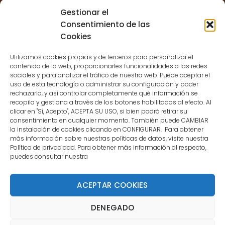
Sessions for the user are not allowed
Gestionar el
because the user is not a confirmed
Consentimiento de las
user.
Cookies
Utilizamos cookies propias y de terceros para personalizar el
contenido de la web, proporcionarles funcionalidades a las redes
sociales y para analizar el tráfico de nuestra web. Puede aceptar el
uso de esta tecnología o administrar su configuración y poder
CONTACTO
rechazarla, y así controlar completamente qué información se
recopila y gestiona a través de los botones habilitados al efecto. Al
clicar en "Sí, Acepto", ACEPTA SU USO, si bien podrá retirar su
MENÚ PRINCIPAL
consentimiento en cualquier momento. También puede CAMBIAR
la instalación de cookies clicando en CONFIGURAR. Para obtener
más información sobre nuestras políticas de datos, visite nuestra
Política de privacidad. Para obtener más información al respecto,
MI CUENTA
puedes consultar nuestra
DOCUMENTACIÓN
ACEPTAR COOKIES
DENEGADO
Copyright 2021 DartStore - Todos los derechos