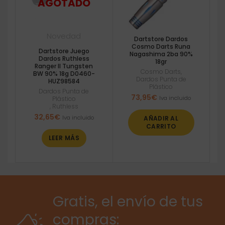
Novedad
Dartstore Dardos
Cosmo Darts Runa
Dartstore Juego
Nagashima 2ba 90%
Dardos Ruthless
18gr
Ranger II Tungsten
Cosmo Darts
,
BW 90% 18g D0460-
Dardos Punta de
HUZ98584
Plástico
Dardos Punta de
73,95
€
Iva incluido
Plástico
,
Ruthless
32,65
€
Iva incluido
AÑADIR AL
CARRITO
LEER MÁS
Gratis, el envío de tus
compras: