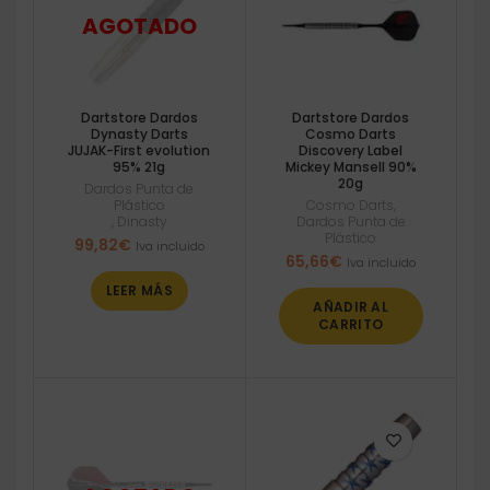
Dartstore Dardos
Dartstore Dardos
Dynasty Darts
Cosmo Darts
JUJAK-First evolution
Discovery Label
95% 21g
Mickey Mansell 90%
20g
Dardos Punta de
Plástico
Cosmo Darts
,
,
Dinasty
Dardos Punta de
Plástico
99,82
€
Iva incluido
65,66
€
Iva incluido
LEER MÁS
AÑADIR AL
CARRITO