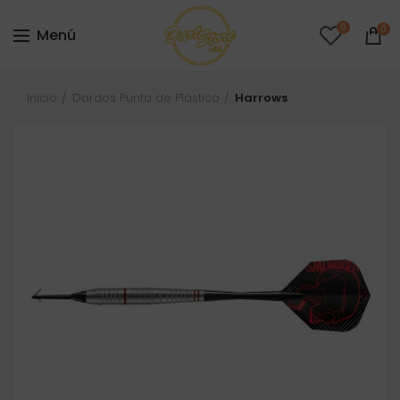
0
0
Menú
Inicio
Dardos Punta de Plástico
Harrows