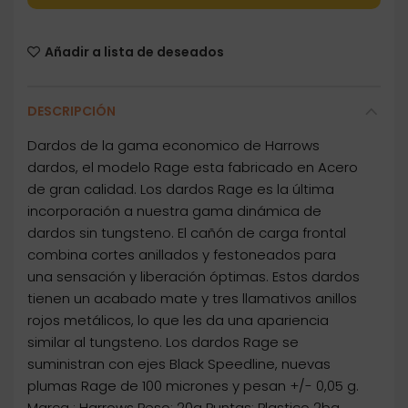
Añadir a lista de deseados
DESCRIPCIÓN
Dardos de la gama economico de Harrows
dardos, el modelo Rage esta fabricado en Acero
de gran calidad. Los dardos Rage es la última
incorporación a nuestra gama dinámica de
dardos sin tungsteno. El cañón de carga frontal
combina cortes anillados y festoneados para
una sensación y liberación óptimas. Estos dardos
tienen un acabado mate y tres llamativos anillos
rojos metálicos, lo que les da una apariencia
similar al tungsteno. Los dardos Rage se
suministran con ejes Black Speedline, nuevas
plumas Rage de 100 micrones y pesan +/- 0,05 g.
Marca : Harrows Peso: 20g Puntas: Plastico 2ba