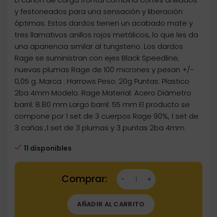
y festoneados para una sensación y liberación
óptimas. Estos dardos tienen un acabado mate y
tres llamativos anillos rojos metálicos, lo que les da
una apariencia similar al tungsteno. Los dardos
Rage se suministran con ejes Black Speedline,
nuevas plumas Rage de 100 micrones y pesan +/-
0,05 g. Marca : Harrows Peso: 20g Puntas: Plastico
2ba 4mm Modelo: Rage Material: Acero Diámetro
barril: 8.80 mm Largo barril: 55 mm El producto se
compone por 1 set de 3 cuerpos Rage 90%, 1 set de
3 cañas ,1 set de 3 plumas y 3 puntas 2ba 4mm
11 disponibles
Dartstore Dardos Harrows Darts Rage 20g DD1
AÑADIR AL CARRITO