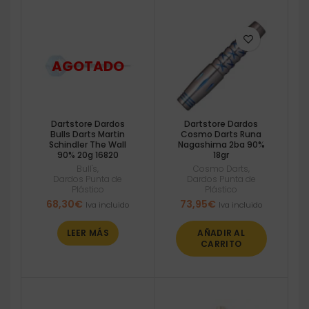
Dartstore Dardos
Dartstore Dardos
Bulls Darts Martin
Cosmo Darts Runa
Schindler The Wall
Nagashima 2ba 90%
90% 20g 16820
18gr
Bull's
,
Cosmo Darts
,
Dardos Punta de
Dardos Punta de
Plástico
Plástico
68,30
€
73,95
€
Iva incluido
Iva incluido
LEER MÁS
AÑADIR AL
CARRITO