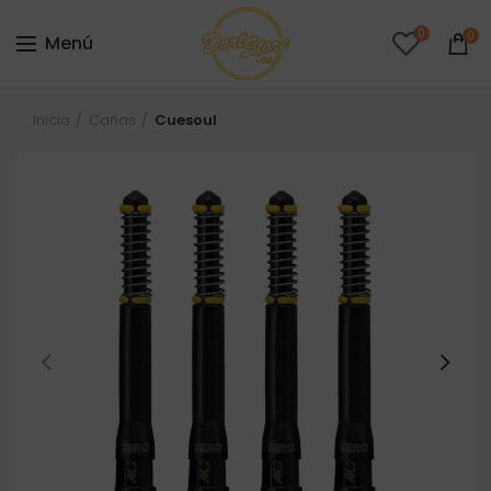
0
0
Menú
Inicio
Cañas
Cuesoul