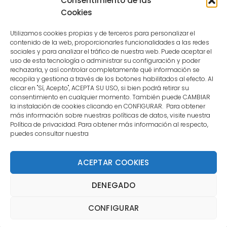
Consentimiento de las
user.
Cookies
Utilizamos cookies propias y de terceros para personalizar el
contenido de la web, proporcionarles funcionalidades a las redes
sociales y para analizar el tráfico de nuestra web. Puede aceptar el
uso de esta tecnología o administrar su configuración y poder
CONTACTO
rechazarla, y así controlar completamente qué información se
recopila y gestiona a través de los botones habilitados al efecto. Al
clicar en "Sí, Acepto", ACEPTA SU USO, si bien podrá retirar su
MENÚ PRINCIPAL
consentimiento en cualquier momento. También puede CAMBIAR
la instalación de cookies clicando en CONFIGURAR. Para obtener
más información sobre nuestras políticas de datos, visite nuestra
Política de privacidad. Para obtener más información al respecto,
MI CUENTA
puedes consultar nuestra
DOCUMENTACIÓN
ACEPTAR COOKIES
DENEGADO
Copyright 2021 DartStore - Todos los derechos
CONFIGURAR
reservados. | La Mejor Tienda de Dardos y Dianas de
Madrid DartStore