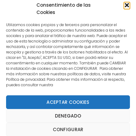
because the user is not a confirmed
Consentimiento de las
user.
Cookies
Utilizamos cookies propias y de terceros para personalizar el
contenido de la web, proporcionarles funcionalidades a las redes
sociales y para analizar el tráfico de nuestra web. Puede aceptar el
uso de esta tecnología o administrar su configuración y poder
CONTACTO
rechazarla, y así controlar completamente qué información se
recopila y gestiona a través de los botones habilitados al efecto. Al
clicar en "Sí, Acepto", ACEPTA SU USO, si bien podrá retirar su
MENÚ PRINCIPAL
consentimiento en cualquier momento. También puede CAMBIAR
la instalación de cookies clicando en CONFIGURAR. Para obtener
más información sobre nuestras políticas de datos, visite nuestra
Política de privacidad. Para obtener más información al respecto,
MI CUENTA
puedes consultar nuestra
DOCUMENTACIÓN
ACEPTAR COOKIES
DENEGADO
Copyright 2021 DartStore - Todos los derechos
CONFIGURAR
reservados. | La Mejor Tienda de Dardos y Dianas de
Madrid DartStore