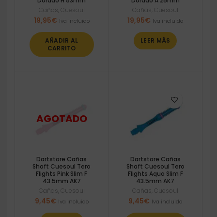
Dorado H 53mm
Dorado A 25mm
Cañas
,
Cuesoul
Cañas
,
Cuesoul
19,95
€
19,95
€
Iva incluido
Iva incluido
AÑADIR AL
LEER MÁS
CARRITO
Dartstore Cañas
Dartstore Cañas
Shaft Cuesoul Tero
Shaft Cuesoul Tero
Flights Pink Slim F
Flights Aqua Slim F
43.5mm AK7
43.5mm AK7
Cañas
,
Cuesoul
Cañas
,
Cuesoul
9,45
€
9,45
€
Iva incluido
Iva incluido